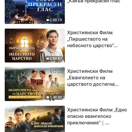
„Какъв прекрасен глас“
2:00:19
Християнски Филм
„Пиршеството на
небесното царство“
Свидетелство на
католически свещеник
2:09:57
Християнски Филм
„Евангелието на
царството достигна
нашето село“
1:40:00
Християнски Филм „Едно
опасно евангелско
приключение“｜
Разпространяване на