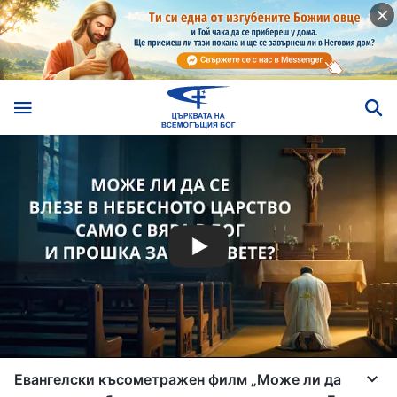
Евангелски късометражен филм „Може ли да