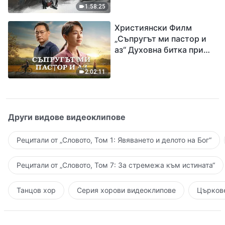
евангелието на
1:58:25
завръщането на Господ
Християнски Филм
Исус
„Съпругът ми пастор и
аз“ Духовна битка при
посрещането на
Завръщането на Господ
2:02:11
Други видове видеоклипове
Рецитали от „Словото, Том 1: Явяването и делото на Бог“
Рецитали от „Словото, Том 7: За стремежа към истината“
Танцов хор
Серия хорови видеоклипове
Църкове