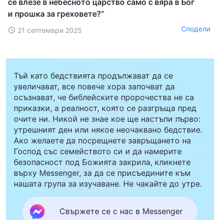
се влезе в небесното царство само с вяра в Бог
и прошка за греховете?“
Сподели
21 септември 2025
Тъй като бедствията продължават да се
увеличават, все повече хора започват да
осъзнават, че библейските пророчества не са
приказки, а реалност, която се разгръща пред
очите ни. Никой не знае кое ще настъпи първо:
утрешният ден или някое неочаквано бедствие.
Ако желаете да посрещнете завръщането на
Господ със семейството си и да намерите
безопасност под Божията закрила, кликнете
върху Messenger, за да се присъедините към
нашата група за изучаване. Не чакайте до утре.
Свържете се с нас в Messenger