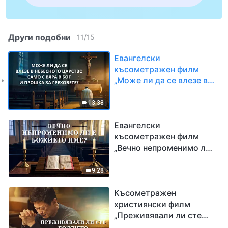
Други подобни
11
/
15
Евангелски
късометражен филм
„Може ли да се влезе в
небесното царство само
с вяра в Бог и прошка за
13:38
греховете?“
Евангелски
късометражен филм
„Вечно непроменимо ли
е Божието име?“
9:28
Късометражен
християнски филм
„Преживявали ли сте
Божието правосъдие?“