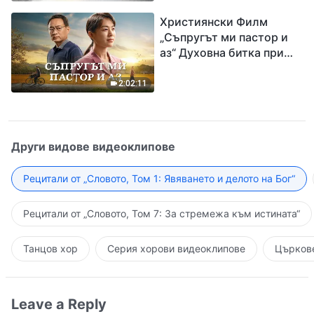
завръщането на Господ
Християнски Филм
Исус
„Съпругът ми пастор и
аз“ Духовна битка при
посрещането на
Завръщането на Господ
2:02:11
Други видове видеоклипове
Рецитали от „Словото, Том 1: Явяването и делото на Бог“
Рецитали от „Словото, Том 7: За стремежа към истината“
Танцов хор
Серия хорови видеоклипове
Църкове
Leave a Reply