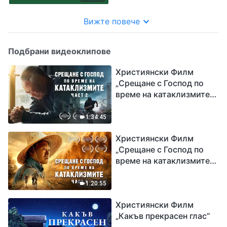
Вижте повече
Подбрани видеоклипове
Християнски Филм
„Срещане с Господ по
време на катаклизмите“
(част 2)
1:34:45
Християнски Филм
„Срещане с Господ по
време на катаклизмите“
(част 1)
1:20:55
Християнски Филм
„Какъв прекрасен глас“