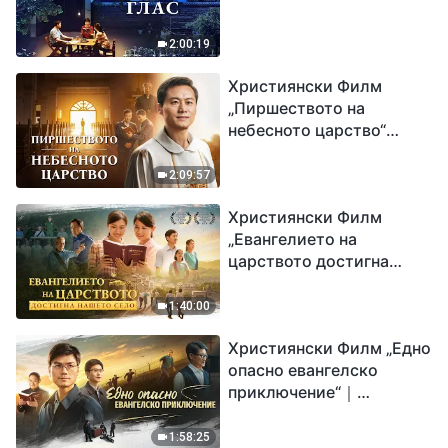
2:00:19
Християнски Филм
„Пиршеството на
небесното царство“
Свидетелство на
католически свещеник
2:09:57
Християнски Филм
„Евангелието на
царството достигна
нашето село“
1:40:00
Християнски Филм „Едно
опасно евангелско
приключение“｜
Разпространяване на
евангелието на
1:58:25