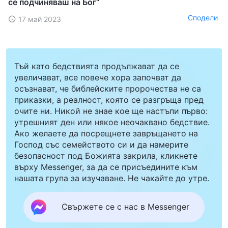
се подчиняваш на Бог“
Сподели
17 май 2023
Тъй като бедствията продължават да се
увеличават, все повече хора започват да
осъзнават, че библейските пророчества не са
приказки, а реалност, която се разгръща пред
очите ни. Никой не знае кое ще настъпи първо:
утрешният ден или някое неочаквано бедствие.
Ако желаете да посрещнете завръщането на
Господ със семейството си и да намерите
безопасност под Божията закрила, кликнете
върху Messenger, за да се присъедините към
нашата група за изучаване. Не чакайте до утре.
Свържете се с нас в Messenger