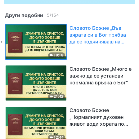
Други подобни
5
/
154
Словото Божие „Във
вярата си в Бог трябва
да се подчиняваш на
Бог“
10:18
Словото Божие „Много е
важно да се установи
нормална връзка с Бог“
21:42
Словото Божие
„Нормалният духовен
живот води хората по
правилния път“
12:44