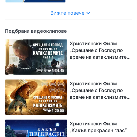
Вижте повече
Подбрани видеоклипове
Християнски Филм
„Срещане с Господ по
време на катаклизмите“
(част 2)
1:34:45
Християнски Филм
„Срещане с Господ по
време на катаклизмите“
(част 1)
1:20:55
Християнски Филм
„Какъв прекрасен глас“