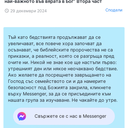
най-важното във вярата в Бог“ Втора част
Сподели
29 декември 2024
Тъй като бедствията продължават да се
увеличават, все повече хора започват да
осъзнават, че библейските пророчества не са
приказки, а реалност, която се разгръща пред
очите ни. Никой не знае кое ще настъпи първо:
утрешният ден или някое неочаквано бедствие.
Ако желаете да посрещнете завръщането на
Господ със семейството си и да намерите
безопасност под Божията закрила, кликнете
върху Messenger, за да се присъедините към
нашата група за изучаване. Не чакайте до утре.
Свържете се с нас в Messenger