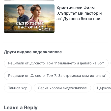
завръщането на Господ
Християнски Филм
Исус
„Съпругът ми пастор и
аз“ Духовна битка при
посрещането на
Завръщането на Господ
2:02:11
Други видове видеоклипове
Рецитали от „Словото, Том 1: Явяването и делото на Бог“
Рецитали от „Словото, Том 7: За стремежа към истината“
Танцов хор
Серия хорови видеоклипове
Църкове
Leave a Reply