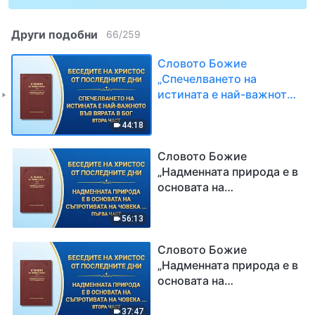
Други подобни
66
/
259
Словото Божие
„Спечелването на
истината е най-важното
във вярата в Бог“ Втора
част
44:18
Словото Божие
„Надменната природа е в
основата на
съпротивата на човека
спрямо Бог“ Първа част
56:13
Словото Божие
„Надменната природа е в
основата на
съпротивата на човека
спрямо Бог“ Втора част
37:47