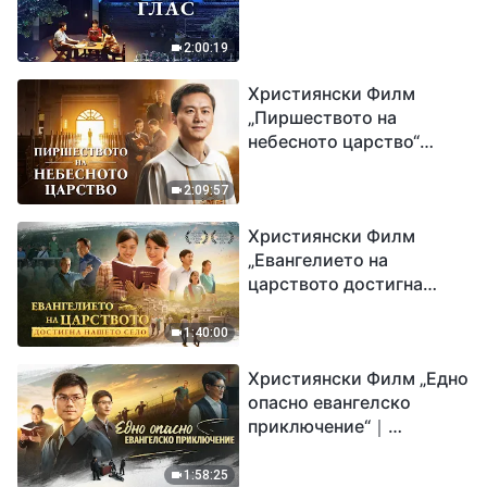
2:00:19
Християнски Филм
„Пиршеството на
небесното царство“
Свидетелство на
католически свещеник
2:09:57
Християнски Филм
„Евангелието на
царството достигна
нашето село“
1:40:00
Християнски Филм „Едно
опасно евангелско
приключение“｜
Разпространяване на
евангелието на
1:58:25