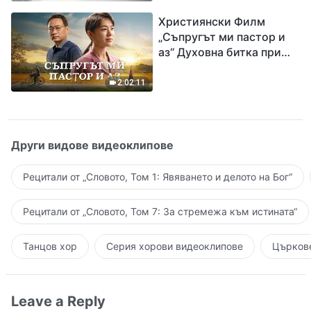
завръщането на Господ
Християнски Филм
Исус
„Съпругът ми пастор и
аз“ Духовна битка при
посрещането на
Завръщането на Господ
2:02:11
Други видове видеоклипове
Рецитали от „Словото, Том 1: Явяването и делото на Бог“
Рецитали от „Словото, Том 7: За стремежа към истината“
Танцов хор
Серия хорови видеоклипове
Църкове
Leave a Reply