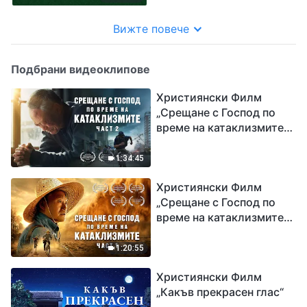
Вижте повече
Подбрани видеоклипове
Християнски Филм
„Срещане с Господ по
време на катаклизмите“
(част 2)
1:34:45
Християнски Филм
„Срещане с Господ по
време на катаклизмите“
(част 1)
1:20:55
Християнски Филм
„Какъв прекрасен глас“