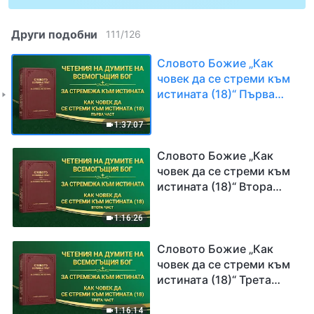
Други подобни
111
/
126
Словото Божие „Как
човек да се стреми към
истината (18)“ Първа
част
1:37:07
Словото Божие „Как
човек да се стреми към
истината (18)“ Втора
част
1:16:26
Словото Божие „Как
човек да се стреми към
истината (18)“ Трета
част
1:16:14