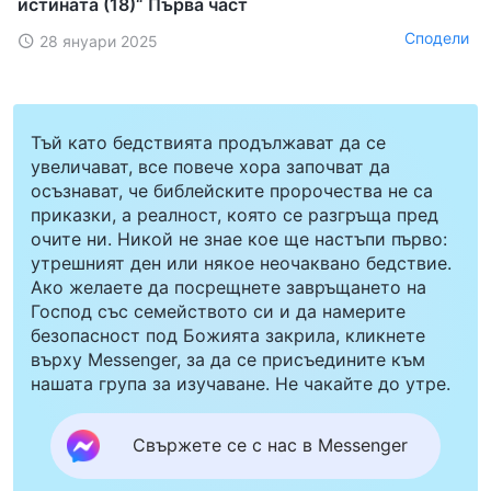
истината (18)“ Първа част
Сподели
28 януари 2025
Тъй като бедствията продължават да се
увеличават, все повече хора започват да
осъзнават, че библейските пророчества не са
приказки, а реалност, която се разгръща пред
очите ни. Никой не знае кое ще настъпи първо:
утрешният ден или някое неочаквано бедствие.
Ако желаете да посрещнете завръщането на
Господ със семейството си и да намерите
безопасност под Божията закрила, кликнете
върху Messenger, за да се присъедините към
нашата група за изучаване. Не чакайте до утре.
Свържете се с нас в Messenger