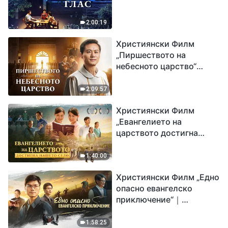
2:00:19
Християнски Филм
„Пиршеството на
небесното царство“
Свидетелство на
католически свещеник
2:09:57
Християнски Филм
„Евангелието на
царството достигна
нашето село“
1:40:00
Християнски Филм „Едно
опасно евангелско
приключение“｜
Разпространяване на
евангелието на
1:58:25