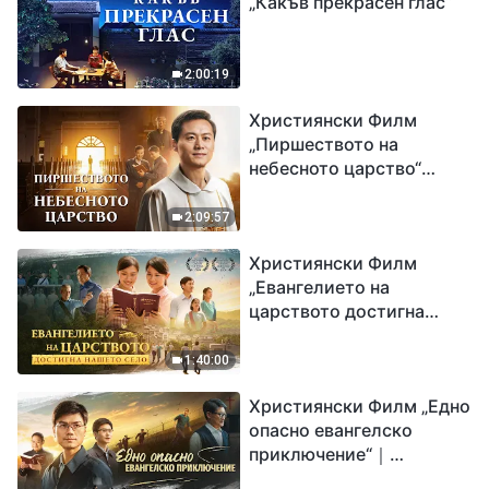
„Какъв прекрасен глас“
2:00:19
Християнски Филм
„Пиршеството на
небесното царство“
Свидетелство на
католически свещеник
2:09:57
Християнски Филм
„Евангелието на
царството достигна
нашето село“
1:40:00
Християнски Филм „Едно
опасно евангелско
приключение“｜
Разпространяване на