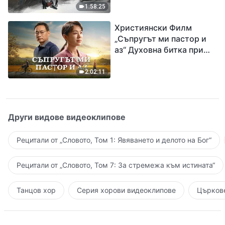
евангелието на
1:58:25
завръщането на Господ
Християнски Филм
Исус
„Съпругът ми пастор и
аз“ Духовна битка при
посрещането на
Завръщането на Господ
2:02:11
Други видове видеоклипове
Рецитали от „Словото, Том 1: Явяването и делото на Бог“
Рецитали от „Словото, Том 7: За стремежа към истината“
Танцов хор
Серия хорови видеоклипове
Църкове