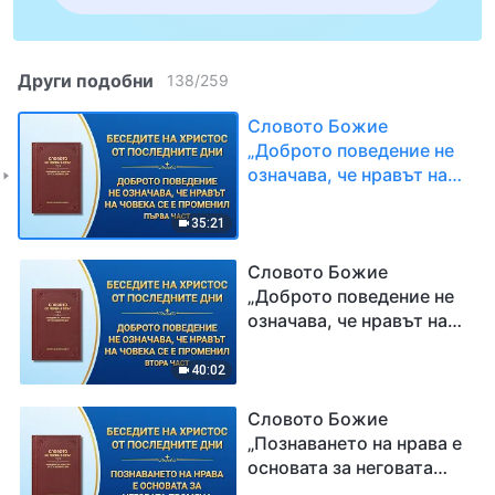
Други подобни
138
/
259
Словото Божие
„Доброто поведение не
означава, че нравът на
човека се е променил“
Първа част
35:21
Словото Божие
„Доброто поведение не
означава, че нравът на
човека се е променил“
Втора част
40:02
Словото Божие
„Познаването на нрава е
основата за неговата
промяна“ Първа част