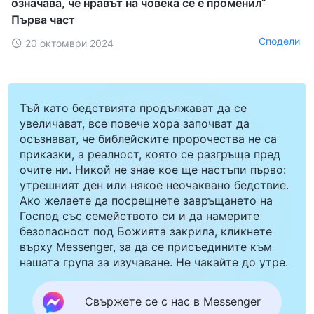
означава, че нравът на човека се е променил“
Първа част
Сподели
20 октомври 2024
Тъй като бедствията продължават да се
увеличават, все повече хора започват да
осъзнават, че библейските пророчества не са
приказки, а реалност, която се разгръща пред
очите ни. Никой не знае кое ще настъпи първо:
утрешният ден или някое неочаквано бедствие.
Ако желаете да посрещнете завръщането на
Господ със семейството си и да намерите
безопасност под Божията закрила, кликнете
върху Messenger, за да се присъедините към
нашата група за изучаване. Не чакайте до утре.
Свържете се с нас в Messenger