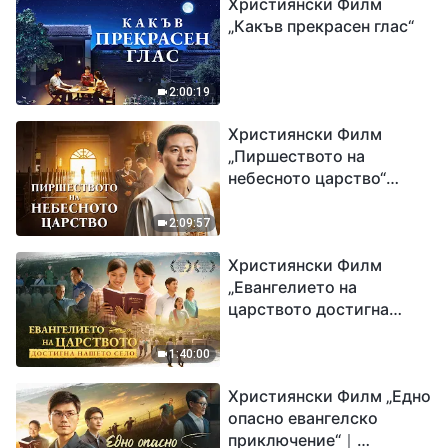
Християнски Филм
„Какъв прекрасен глас“
2:00:19
Християнски Филм
„Пиршеството на
небесното царство“
Свидетелство на
католически свещеник
2:09:57
Християнски Филм
„Евангелието на
царството достигна
нашето село“
1:40:00
Християнски Филм „Едно
опасно евангелско
приключение“｜