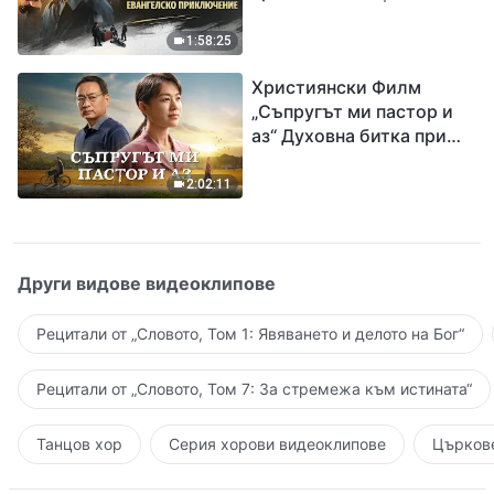
Разпространяване на
евангелието на
1:58:25
завръщането на Господ
Християнски Филм
Исус
„Съпругът ми пастор и
аз“ Духовна битка при
посрещането на
Завръщането на Господ
2:02:11
Други видове видеоклипове
Рецитали от „Словото, Том 1: Явяването и делото на Бог“
Рецитали от „Словото, Том 7: За стремежа към истината“
Танцов хор
Серия хорови видеоклипове
Църкове