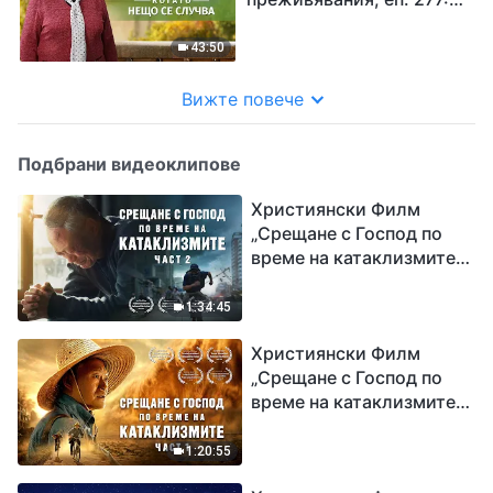
Вече не гледам
отстрани, когато нещо
43:50
се случва
Вижте повече
Подбрани видеоклипове
Християнски Филм
„Срещане с Господ по
време на катаклизмите“
(част 2)
1:34:45
Християнски Филм
„Срещане с Господ по
време на катаклизмите“
(част 1)
1:20:55