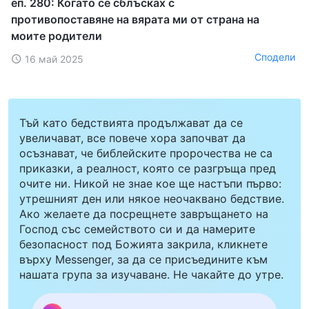
еп. 280: Когато се сблъсках с
противопоставяне на вярата ми от страна на
моите родители
Сподели
16 май 2025
Тъй като бедствията продължават да се
увеличават, все повече хора започват да
осъзнават, че библейските пророчества не са
приказки, а реалност, която се разгръща пред
очите ни. Никой не знае кое ще настъпи първо:
утрешният ден или някое неочаквано бедствие.
Ако желаете да посрещнете завръщането на
Господ със семейството си и да намерите
безопасност под Божията закрила, кликнете
върху Messenger, за да се присъедините към
нашата група за изучаване. Не чакайте до утре.