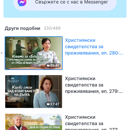
Свържете се с нас в Messenger
Други подобни
230
/
489
Християнски
свидетелства за
преживявания, еп. 280:
Когато се сблъсках с
противопоставяне на
35:40
вярата ми от страна на
моите родители
Християнски
свидетелства за
преживявания, еп. 279:
Какво стои зад
избягването на дълга
37:47
Християнски
свидетелства за
преживявания, еп. 277: