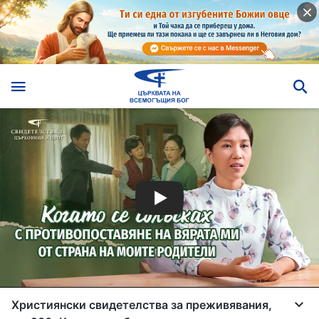
Християнски свидетелства за преживявания,