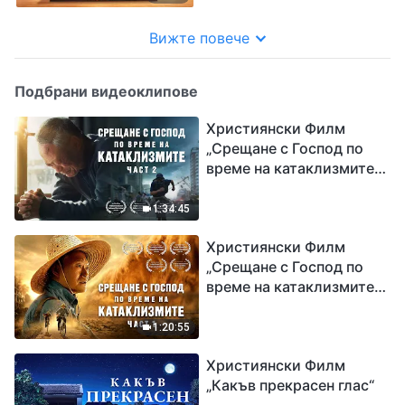
Вижте повече
Подбрани видеоклипове
Християнски Филм
„Срещане с Господ по
време на катаклизмите“
(част 2)
1:34:45
Християнски Филм
„Срещане с Господ по
време на катаклизмите“
(част 1)
1:20:55
Християнски Филм
„Какъв прекрасен глас“