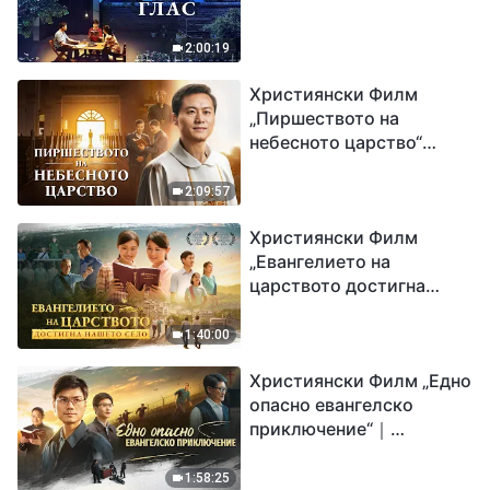
2:00:19
Християнски Филм
„Пиршеството на
небесното царство“
Свидетелство на
католически свещеник
2:09:57
Християнски Филм
„Евангелието на
царството достигна
нашето село“
1:40:00
Християнски Филм „Едно
опасно евангелско
приключение“｜
Разпространяване на
евангелието на
1:58:25