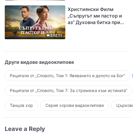
завръщането на Господ
Християнски Филм
Исус
„Съпругът ми пастор и
аз“ Духовна битка при
посрещането на
Завръщането на Господ
2:02:11
Други видове видеоклипове
Рецитали от „Словото, Том 1: Явяването и делото на Бог“
Рецитали от „Словото, Том 7: За стремежа към истината“
Танцов хор
Серия хорови видеоклипове
Църкове
Leave a Reply