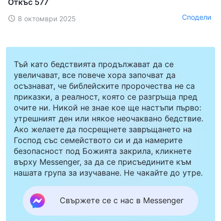
Откъс 577
Сподели
8 октомври 2025
Тъй като бедствията продължават да се
увеличават, все повече хора започват да
осъзнават, че библейските пророчества не са
приказки, а реалност, която се разгръща пред
очите ни. Никой не знае кое ще настъпи първо:
утрешният ден или някое неочаквано бедствие.
Ако желаете да посрещнете завръщането на
Господ със семейството си и да намерите
безопасност под Божията закрила, кликнете
върху Messenger, за да се присъедините към
нашата група за изучаване. Не чакайте до утре.
Свържете се с нас в Messenger