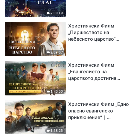
2:00:19
Християнски Филм
„Пиршеството на
небесното царство“
Свидетелство на
католически свещеник
2:09:57
Християнски Филм
„Евангелието на
царството достигна
нашето село“
1:40:00
Християнски Филм „Едно
опасно евангелско
приключение“｜
Разпространяване на
евангелието на
1:58:25