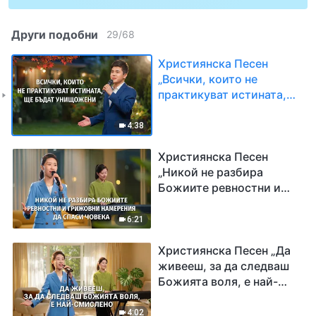
Други подобни
29
/
68
Християнска Песен
„Всички, които не
практикуват истината,
ще бъдат унищожени“
4:38
Християнска Песен
„Никой не разбира
Божиите ревностни и
грижовни намерения да
спаси човека“
6:21
Християнска Песен „Да
живееш, за да следваш
Божията воля, е най-
смислено“
4:02