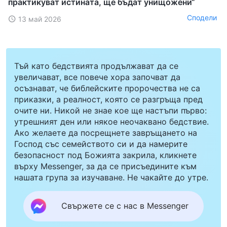
практикуват истината, ще бъдат унищожени“
Сподели
13 май 2026
Тъй като бедствията продължават да се
увеличават, все повече хора започват да
осъзнават, че библейските пророчества не са
приказки, а реалност, която се разгръща пред
очите ни. Никой не знае кое ще настъпи първо:
утрешният ден или някое неочаквано бедствие.
Ако желаете да посрещнете завръщането на
Господ със семейството си и да намерите
безопасност под Божията закрила, кликнете
върху Messenger, за да се присъедините към
нашата група за изучаване. Не чакайте до утре.
Свържете се с нас в Messenger