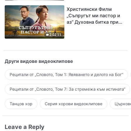
завръщането на Господ
Християнски Филм
Исус
„Съпругът ми пастор и
аз“ Духовна битка при
посрещането на
Завръщането на Господ
2:02:11
Други видове видеоклипове
Рецитали от „Словото, Том 1: Явяването и делото на Бог“
Рецитали от „Словото, Том 7: За стремежа към истината“
Танцов хор
Серия хорови видеоклипове
Църкове
Leave a Reply