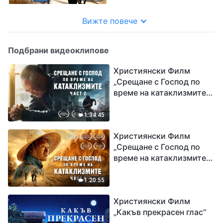
Вижте повече
Подбрани видеоклипове
Християнски Филм
„Срещане с Господ по
време на катаклизмите“
(част 2)
1:34:45
Християнски Филм
„Срещане с Господ по
време на катаклизмите“
(част 1)
1:20:55
Християнски Филм
„Какъв прекрасен глас“