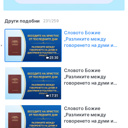
Други подобни
231
/
259
Словото Божие
„Разликите между
говоренето на думи и
доктрини и реалността
на истината“ (Откъс 67)
25:30
Словото Божие
„Разликите между
говоренето на думи и
доктрини и реалността
на истината“ (Откъс 68)
17:31
Словото Божие
„Разликите между
говоренето на думи и
доктрини и реалността