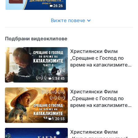
на истината“ (Откъс 69)
26:26
Вижте повече
Подбрани видеоклипове
Християнски Филм
„Срещане с Господ по
време на катаклизмите“
(част 2)
1:34:45
Християнски Филм
„Срещане с Господ по
време на катаклизмите“
(част 1)
1:20:55
Християнски Филм