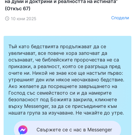
на думи и доктрини и реалността на истината“
(Откъс 67)
Сподели
10 юни 2025
Тъй като бедствията продължават да се
увеличават, все повече хора започват да
осъзнават, че библейските пророчества не са
приказки, а реалност, която се разгръща пред
очите ни. Никой не знае кое ще настъпи първо:
утрешният ден или някое неочаквано бедствие.
Ако желаете да посрещнете завръщането на
Господ със семейството си и да намерите
безопасност под Божията закрила, кликнете
върху Messenger, за да се присъедините към
нашата група за изучаване. Не чакайте до утре.
Свържете се с нас в Messenger