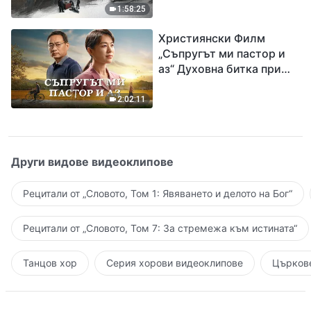
евангелието на
1:58:25
завръщането на Господ
Християнски Филм
Исус
„Съпругът ми пастор и
аз“ Духовна битка при
посрещането на
Завръщането на Господ
2:02:11
Други видове видеоклипове
Рецитали от „Словото, Том 1: Явяването и делото на Бог“
Рецитали от „Словото, Том 7: За стремежа към истината“
Танцов хор
Серия хорови видеоклипове
Църкове