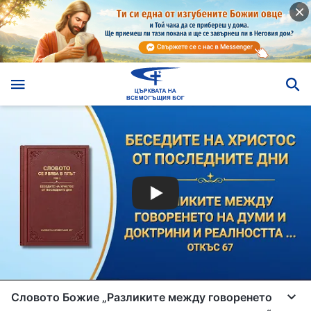
Словото Божие „Разликите между говоренето