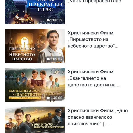
„Какъв прекрасен глас“
2:00:19
Християнски Филм
„Пиршеството на
небесното царство“
Свидетелство на
католически свещеник
2:09:57
Християнски Филм
„Евангелието на
царството достигна
нашето село“
1:40:00
Християнски Филм „Едно
опасно евангелско
приключение“｜
Разпространяване на