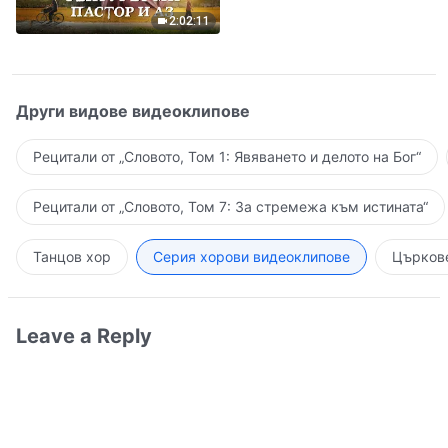
Завръщането на Господ
2:02:11
Други видове видеоклипове
Рецитали от „Словото, Том 1: Явяването и делото на Бог“
Рецитали от „Словото, Том 7: За стремежа към истината“
Танцов хор
Серия хорови видеоклипове
Църкове
Leave a Reply