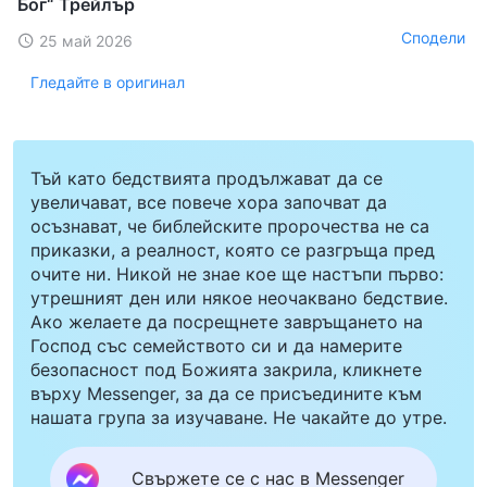
Бог“ Трейлър
Сподели
25 май 2026
Гледайте в оригинал
Тъй като бедствията продължават да се
увеличават, все повече хора започват да
осъзнават, че библейските пророчества не са
приказки, а реалност, която се разгръща пред
очите ни. Никой не знае кое ще настъпи първо:
утрешният ден или някое неочаквано бедствие.
Ако желаете да посрещнете завръщането на
Господ със семейството си и да намерите
безопасност под Божията закрила, кликнете
върху Messenger, за да се присъедините към
нашата група за изучаване. Не чакайте до утре.
Свържете се с нас в Messenger