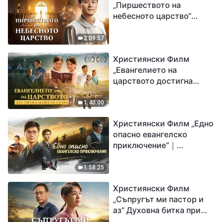
„Пиршеството на
небесното царство“
Свидетелство на
католически свещеник
2:09:57
Християнски Филм
„Евангелието на
царството достигна
нашето село“
1:40:00
Християнски Филм „Едно
опасно евангелско
приключение“｜
Разпространяване на
евангелието на
1:58:25
завръщането на Господ
Християнски Филм
Исус
„Съпругът ми пастор и
аз“ Духовна битка при
посрещането на