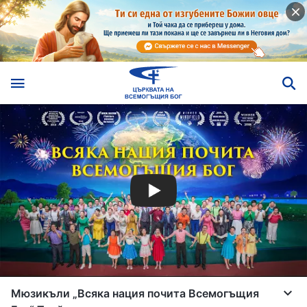
Мюзикъли „Всяка нация почита Всемогъщия