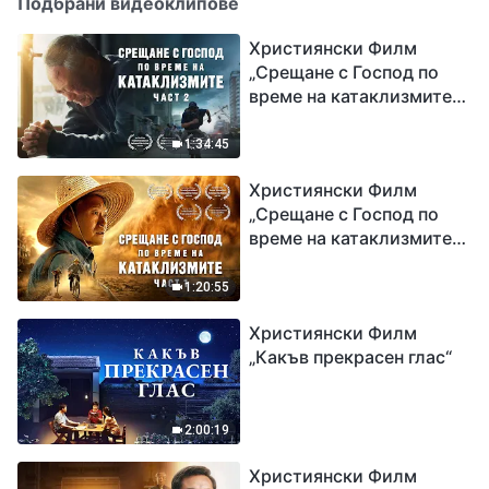
Подбрани видеоклипове
Християнски Филм
„Срещане с Господ по
време на катаклизмите“
(част 2)
1:34:45
Християнски Филм
„Срещане с Господ по
време на катаклизмите“
(част 1)
1:20:55
Християнски Филм
„Какъв прекрасен глас“
2:00:19
Християнски Филм