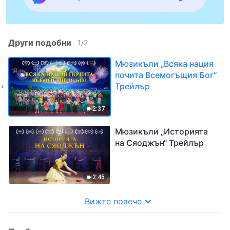
Други подобни
1
/
2
Мюзикъли „Всяка нация
почита Всемогъщия Бог“
Трейлър
2:37
Мюзикъли „Историята
на Сяоджън“ Трейлър
2:45
Вижте повече