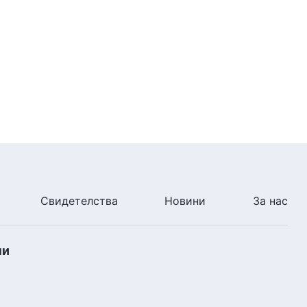
3:10
Християнски Филм „Хубаво е
да се вярва в Бог“ Трейлър
2:39
Християнски Филм „Тайната на
благочестието“ Трейлър
2:39
Свидетелства
Новини
За нас
ни