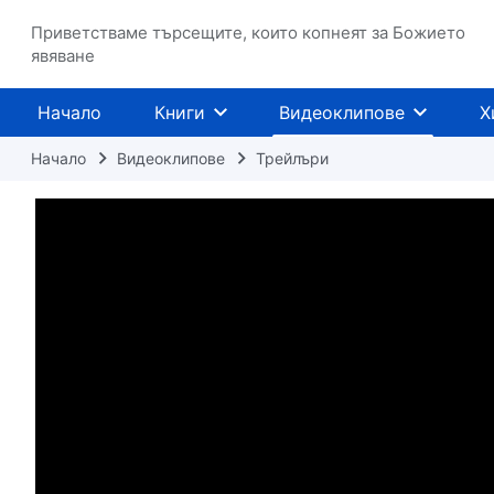
Приветстваме търсещите, които копнеят за Божието
явяване
Начало
Книги
Видеоклипове
Х
Начало
Видеоклипове
Трейлъри