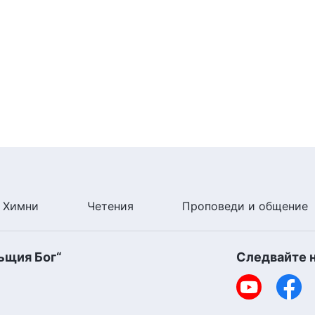
Химни
Четения
Проповеди и общение
ъщия Бог“
Следвайте 