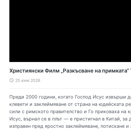
Християнски Филм „Разкъсване на примката“
25 юни 2026
Преди 2000 години, когато Господ Исус извърши д
клевети и заклеймяване от страна на юдейската р
сили с римското правителство и Го приковаха на 
Исус, върнал се в плът — е пристигнал в Китай, за
изправен пред яростно заклеймяване, потискане и 