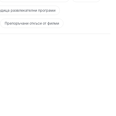
едица развлекателни програми
Препоръчани откъси от филми