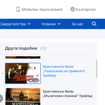
Мобилни приложения
Български
Свидетелства
Новини
За нас
Християнски Филм
„Проучването“ Трейлър
Други подобни
2
/
22
2:18
Християнски Филм
„Разкъсване на примката“
Трейлър
2:56
Християнски Филм
„Мъчителни спомени“ Трейлър