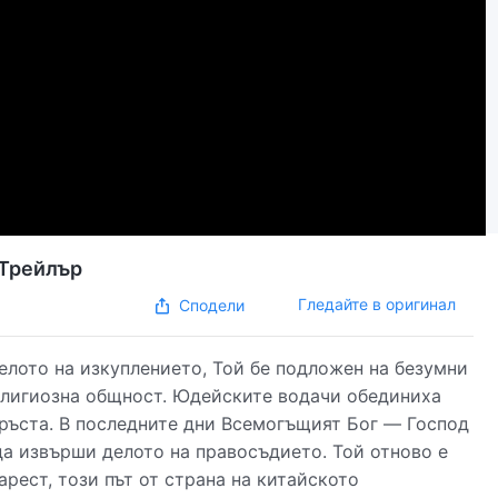
 Трейлър
Гледайте в оригинал
Сподели
елото на изкуплението, Той бе подложен на безумни
елигиозна общност. Юдейските водачи обединиха
кръста. В последните дни Всемогъщият Бог — Господ
 да извърши делото на правосъдието. Той отново е
арест, този път от страна на китайското