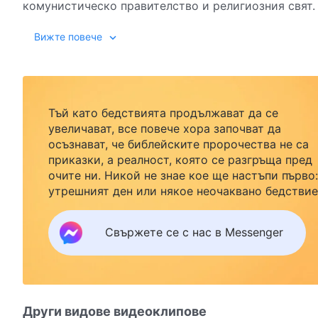
комунистическо правителство и религиозния свят
схващания, които съдят и оклеветяват Църквата н
Героинята на този филм е една от безбройните вярв
Вижте повече
обгръща и контролира безброй вярващи. Историче
Всемогъщия Бог от последните дни, тя беше подве
компартия и религиозните водачи. Беше попаднала 
напрегнати дебата словата на Всемогъщия Бог я до
можеше да прозре действителните факти зад слухо
Тъй като бедствията продължават да се
истинския Бог…
увеличават, все повече хора започват да
осъзнават, че библейските пророчества не са
приказки, а реалност, която се разгръща пред
очите ни. Никой не знае кое ще настъпи първо:
утрешният ден или някое неочаквано бедствие
Ако желаете да посрещнете завръщането на
Господ със семейството си и да намерите
Свържете се с нас в Messenger
безопасност под Божията закрила, кликнете
върху Messenger, за да се присъедините към
нашата група за изучаване. Не чакайте до утре
Други видове видеоклипове