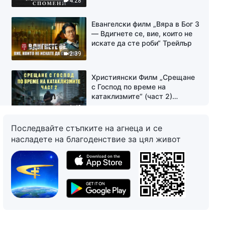
4:28
Евангелски филм „Вяра в Бог 3
— Вдигнете се, вие, които не
искате да сте роби“ Трейлър
2:39
Християнски Филм „Срещане
с Господ по време на
катаклизмите“ (част 2)
Трейлър
1:48
Последвайте стъпките на агнеца и се
Християнски Филм „Очакване“
насладете на благоденствие за цял живот
Трейлър
3:10
Християнски Филм „Градът ще
падне“ Трейлър
2:49