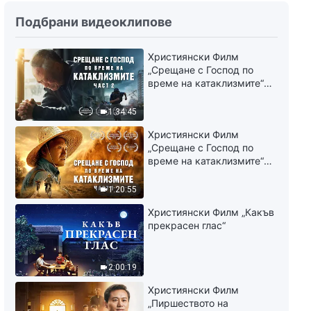
Християнски Филм „Мигът на
Подбрани видеоклипове
промяната“ Трейлър
Християнски Филм
3:26
„Срещане с Господ по
време на катаклизмите“
Християнски Филм „Срещане
(част 2)
с Господ по време на
1:34:45
катаклизмите“ (част 1)
Трейлър
2:17
Християнски Филм
„Срещане с Господ по
време на катаклизмите“
Християнски Филм „Разваляне
(част 1)
на заклинанието“ Трейлър
1:20:55
3:06
Християнски Филм „Какъв
прекрасен глас“
Християнски Филм „Кой
отново приковава Бог на
кръста“ Трейлър
2:00:19
3:07
Християнски Филм
„Пиршеството на