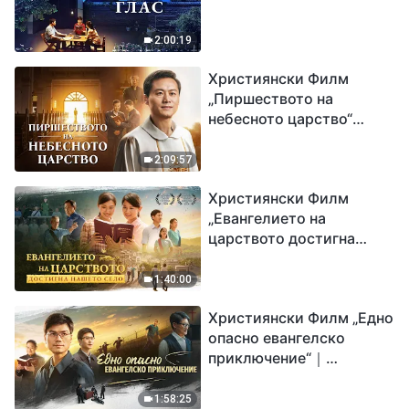
2:00:19
Християнски Филм
„Пиршеството на
небесното царство“
Свидетелство на
католически свещеник
2:09:57
Християнски Филм
„Евангелието на
царството достигна
нашето село“
1:40:00
Християнски Филм „Едно
опасно евангелско
приключение“｜
Разпространяване на
евангелието на
1:58:25