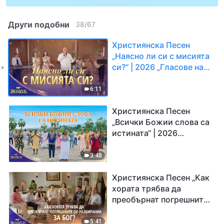
Други подобни
38
/
67
Християнска Песен
„Наясно ли си с мисията
си?“ | 2026 „Гласове на
възхвала“
6:11
Християнска Песен
„Всички Божии слова са
истината“ | 2026
„Гласове на възхвала“
3:48
Християнска Песен „Как
хората трябва да
преобърнат погрешните
си разбирания за Бог?“ |
2026 „Гласове на
5:41