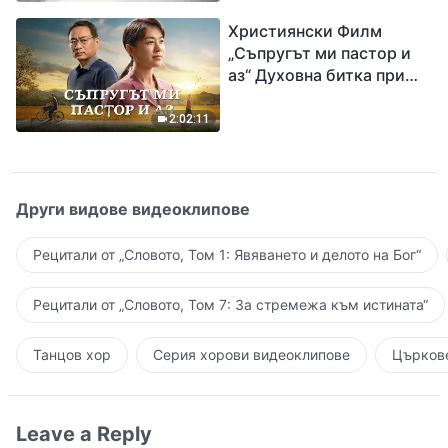
завръщането на Господ
Християнски Филм
Исус
„Съпругът ми пастор и
аз“ Духовна битка при
посрещането на
Завръщането на Господ
2:02:11
Други видове видеоклипове
Рецитали от „Словото, Том 1: Явяването и делото на Бог“
Рецитали от „Словото, Том 7: За стремежа към истината“
Танцов хор
Серия хорови видеоклипове
Църкове
Leave a Reply