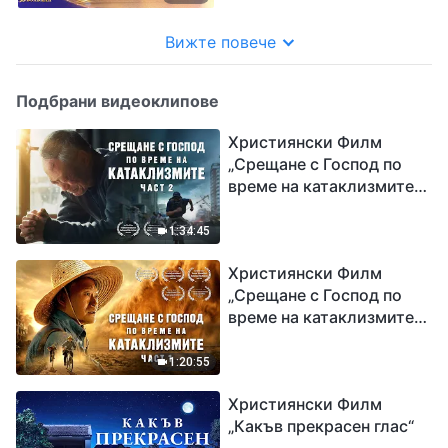
възхвала“
Вижте повече
Подбрани видеоклипове
Християнски Филм
„Срещане с Господ по
време на катаклизмите“
(част 2)
1:34:45
Християнски Филм
„Срещане с Господ по
време на катаклизмите“
(част 1)
1:20:55
Християнски Филм
„Какъв прекрасен глас“