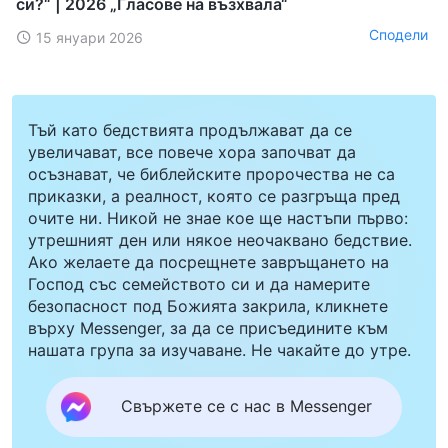
си?“ | 2026 „Гласове на възхвала“
Сподели
15 януари 2026
Тъй като бедствията продължават да се
увеличават, все повече хора започват да
осъзнават, че библейските пророчества не са
приказки, а реалност, която се разгръща пред
очите ни. Никой не знае кое ще настъпи първо:
утрешният ден или някое неочаквано бедствие.
Ако желаете да посрещнете завръщането на
Господ със семейството си и да намерите
безопасност под Божията закрила, кликнете
върху Messenger, за да се присъедините към
нашата група за изучаване. Не чакайте до утре.
Свържете се с нас в Messenger