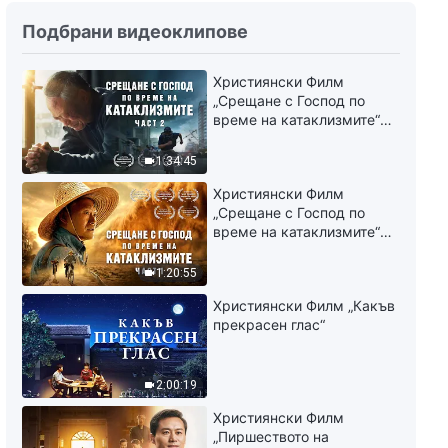
Подбрани видеоклипове
Християнски Филм
„Срещане с Господ по
време на катаклизмите“
(част 2)
1:34:45
Християнски Филм
„Срещане с Господ по
време на катаклизмите“
(част 1)
1:20:55
Християнски Филм „Какъв
прекрасен глас“
2:00:19
Християнски Филм
„Пиршеството на