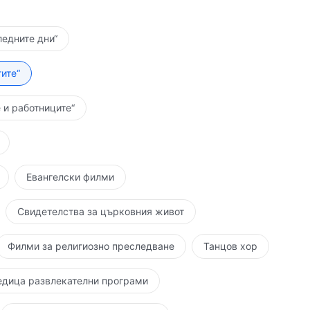
ледните дни“
ите“
 и работниците“
Евангелски филми
Свидетелства за църковния живот
Филми за религиозно преследване
Танцов хор
едица развлекателни програми