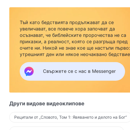
Тъй като бедствията продължават да се
увеличават, все повече хора започват да
осъзнават, че библейските пророчества не са
приказки, а реалност, която се разгръща пред
очите ни. Никой не знае кое ще настъпи първо:
утрешният ден или някое неочаквано бедствие
Ако желаете да посрещнете завръщането на
Господ със семейството си и да намерите
Свържете се с нас в Messenger
безопасност под Божията закрила, кликнете
върху Messenger, за да се присъедините към
нашата група за изучаване. Не чакайте до утре
Други видове видеоклипове
Рецитали от „Словото, Том 1: Явяването и делото на Бог“