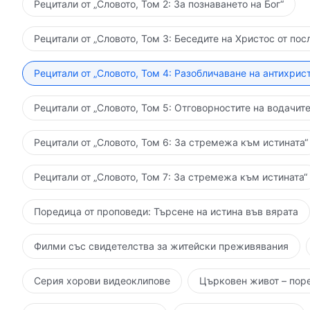
Рецитали от „Словото, Том 2: За познаването на Бог“
Рецитали от „Словото, Том 3: Беседите на Христос от пос
Рецитали от „Словото, Том 4: Разобличаване на антихрист
Рецитали от „Словото, Том 5: Отговорностите на водачите
Рецитали от „Словото, Том 6: За стремежа към истината“
Рецитали от „Словото, Том 7: За стремежа към истината“
Поредица от проповеди: Търсене на истина във вярата
Филми със свидетелства за житейски преживявания
Серия хорови видеоклипове
Църковен живот – пор