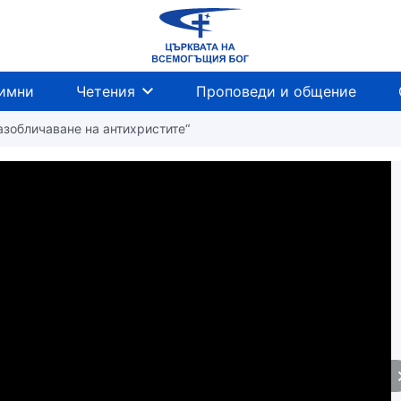
имни
Четения
Проповеди и общение
Разобличаване на антихристите“