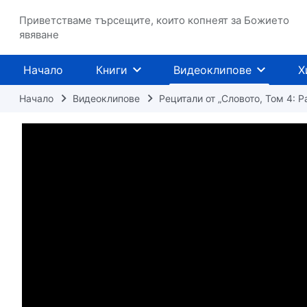
Приветстваме търсещите, които копнеят за Божието
явяване
Начало
Книги
Видеоклипове
Х
Начало
Видеоклипове
Рецитали от „Словото, Том 4: 