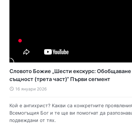
Словото Божие „Шести екскурс: Обобщаване н
същност (трета част)“ Първи сегмент
16 януари 2026
Кой е антихрист? Какви са конкретните проявления
Всемогъщия Бог и те ще ви помогнат да разпознава
подвеждани от тях.