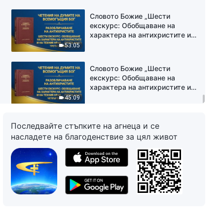
(трета част)“ Втори сегмент
Словото Божие „Шести
екскурс: Обобщаване на
характера на антихристите и
на техния нрав същност
53:05
(трета част)“ Трети сегмент
Словото Божие „Шести
екскурс: Обобщаване на
характера на антихристите и
на техния нрав същност
45:09
(трета част)“ Четвърти
сегмент
Последвайте стъпките на агнеца и се
насладете на благоденствие за цял живот