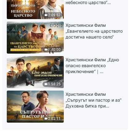
небесното царство“
Свидетелство на
католически свещеник
2:09:57
Християнски Филм
„Евангелието на царството
достигна нашето село“
1:40:00
Християнски Филм „Едно
опасно евангелско
приключение“｜
Разпространяване на
евангелието на
1:58:25
завръщането на Господ
Християнски Филм
Исус
„Съпругът ми пастор и аз“
Духовна битка при
посрещането на
Завръщането на Господ
2:02:11