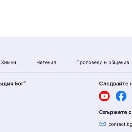
Химни
Четения
Проповеди и общение
ъщия Бог“
Следвайте 
Свържете се
contact.b