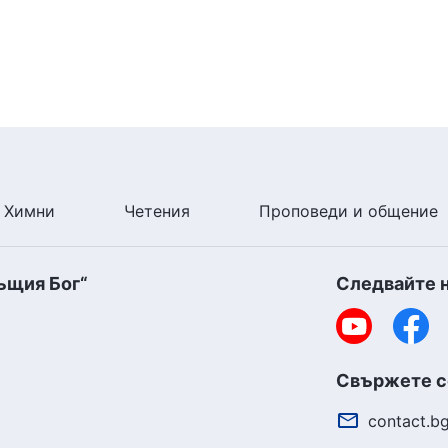
Химни
Четения
Проповеди и общение
ъщия Бог“
Следвайте 
Свържете се
contact.b