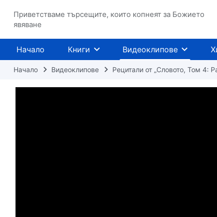
Приветстваме търсещите, които копнеят за Божието
явяване
Начало
Книги
Видеоклипове
Х
Начало
Видеоклипове
Рецитали от „Словото, Том 4: 