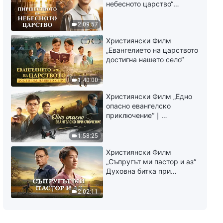
небесното царство“
Свидетелство на
католически свещеник
2:09:57
Християнски Филм
„Евангелието на царството
достигна нашето село“
1:40:00
Християнски Филм „Едно
опасно евангелско
приключение“｜
Разпространяване на
евангелието на
1:58:25
завръщането на Господ
Християнски Филм
Исус
„Съпругът ми пастор и аз“
Духовна битка при
посрещането на
Завръщането на Господ
2:02:11