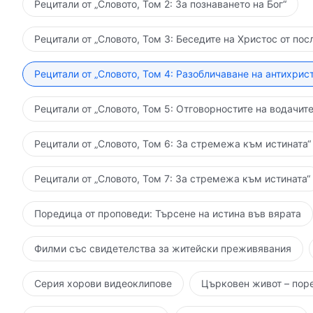
Рецитали от „Словото, Том 2: За познаването на Бог“
Рецитали от „Словото, Том 3: Беседите на Христос от пос
Рецитали от „Словото, Том 4: Разобличаване на антихрист
Рецитали от „Словото, Том 5: Отговорностите на водачите
Рецитали от „Словото, Том 6: За стремежа към истината“
Рецитали от „Словото, Том 7: За стремежа към истината“
Поредица от проповеди: Търсене на истина във вярата
Филми със свидетелства за житейски преживявания
Серия хорови видеоклипове
Църковен живот – пор