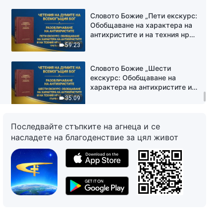
сегмент
Словото Божие „Пети екскурс:
Обобщаване на характера на
антихристите и на техния нрав
същност (втора част)“ Трети
59:23
сегмент
Словото Божие „Шести
екскурс: Обобщаване на
характера на антихристите и
на техния нрав същност
35:09
(трета част)“ Първи сегмент
Словото Божие „Шести
Последвайте стъпките на агнеца и се
екскурс: Обобщаване на
насладете на благоденствие за цял живот
характера на антихристите и
на техния нрав същност
51:59
(трета част)“ Втори сегмент
Словото Божие „Шести
екскурс: Обобщаване на
характера на антихристите и
на техния нрав същност
53:05
(трета част)“ Трети сегмент