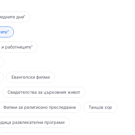
ледните дни“
ите“
 и работниците“
Евангелски филми
Свидетелства за църковния живот
Филми за религиозно преследване
Танцов хор
едица развлекателни програми