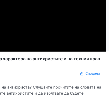
 характера на антихристите и на техния нрав
Сподели
 на антихриста? Слушайте прочитите на словата на
те антихристите и да избягвате да бъдете