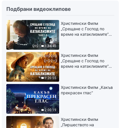
Словото Божие „Шести
екскурс: Обобщаване на
Подбрани видеоклипове
характера на антихристите и
на техния нрав същност
45:09
Християнски Филм
(трета част)“ Четвърти
„Срещане с Господ по
сегмент
време на катаклизмите“
(част 2)
1:34:45
Християнски Филм
„Срещане с Господ по
време на катаклизмите“
(част 1)
1:20:55
Християнски Филм „Какъв
прекрасен глас“
2:00:19
Християнски Филм
„Пиршеството на