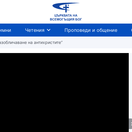
имни
Четения
Проповеди и общение
Разобличаване на антихристите“