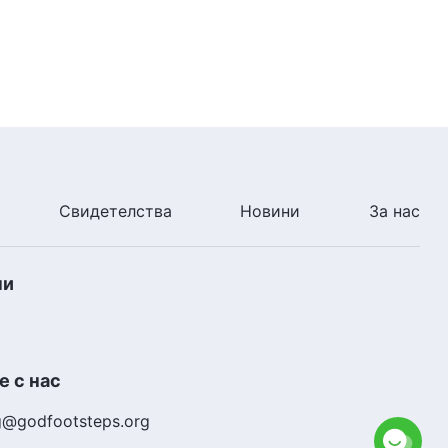
Свидетелства
Новини
За нас
ни
 с нас
g@godfootsteps.org