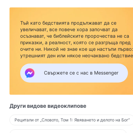
Тъй като бедствията продължават да се
увеличават, все повече хора започват да
осъзнават, че библейските пророчества не са
приказки, а реалност, която се разгръща пред
очите ни. Никой не знае кое ще настъпи първо:
утрешният ден или някое неочаквано бедствие
Ако желаете да посрещнете завръщането на
Господ със семейството си и да намерите
Свържете се с нас в Messenger
безопасност под Божията закрила, кликнете
върху Messenger, за да се присъедините към
нашата група за изучаване. Не чакайте до утре
Други видове видеоклипове
Рецитали от „Словото, Том 1: Явяването и делото на Бог“