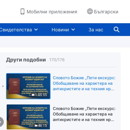
на техния нрав същност
49:08
(първа част)“ Трети сегмент
Мобилни приложения
Български
Словото Божие „Четвърти
екскурс: Обобщаване на
характера на антихристите и
Свидетелства
Новини
За нас
на техния нрав същност
39:01
(първа част)“ Четвърти
сегмент
Словото Божие „Четвърти
екскурс: Обобщаване на
характера на антихристите и
Други подобни
170
/
176
на техния нрав същност
34:48
(първа част)“ Пети сегмент
Словото Божие „Пети екскурс:
Обобщаване на характера на
антихристите и на техния нрав
същност (втора част)“ Първи
1:05:55
сегмент
Словото Божие „Пети екскурс:
Обобщаване на характера на
антихристите и на техния нрав
същност (втора част)“ Втори
46:15