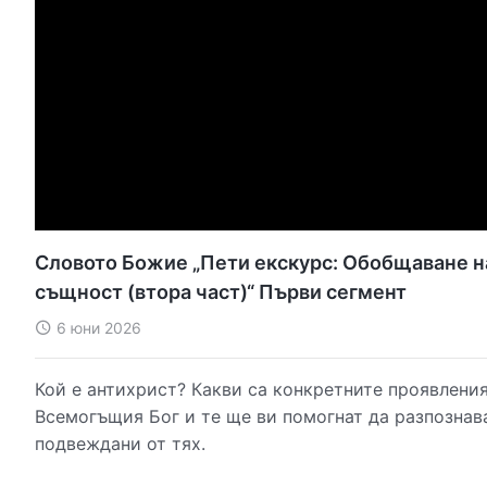
Словото Божие „Пети екскурс: Обобщаване на
същност (втора част)“ Първи сегмент
6 юни 2026
Кой е антихрист? Какви са конкретните проявления
Всемогъщия Бог и те ще ви помогнат да разпознава
подвеждани от тях.