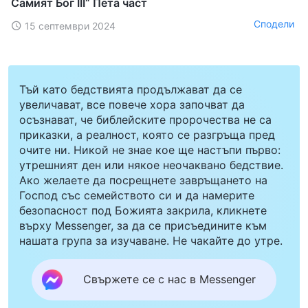
Самият Бог III“ Пета част
Сподели
15 септември 2024
Тъй като бедствията продължават да се
увеличават, все повече хора започват да
осъзнават, че библейските пророчества не са
приказки, а реалност, която се разгръща пред
очите ни. Никой не знае кое ще настъпи първо:
утрешният ден или някое неочаквано бедствие.
Ако желаете да посрещнете завръщането на
Господ със семейството си и да намерите
безопасност под Божията закрила, кликнете
върху Messenger, за да се присъедините към
нашата група за изучаване. Не чакайте до утре.
Свържете се с нас в Messenger