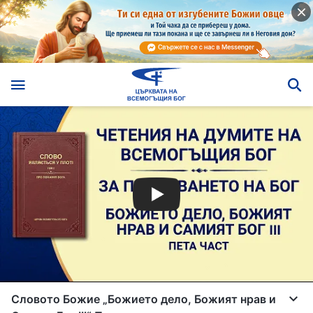
Словото Божие „Божието дело, Божият нрав и