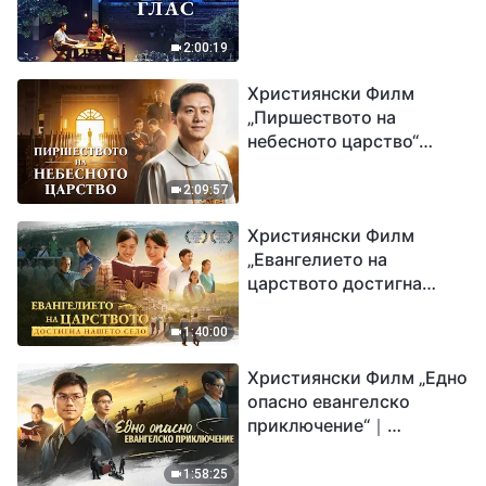
2:00:19
Християнски Филм
„Пиршеството на
небесното царство“
Свидетелство на
католически свещеник
2:09:57
Християнски Филм
„Евангелието на
царството достигна
нашето село“
1:40:00
Християнски Филм „Едно
опасно евангелско
приключение“｜
Разпространяване на
евангелието на
1:58:25