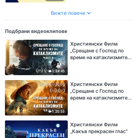
Вижте повече
Подбрани видеоклипове
Християнски Филм
„Срещане с Господ по
време на катаклизмите“
(част 2)
1:34:45
Християнски Филм
„Срещане с Господ по
време на катаклизмите“
(част 1)
1:20:55
Християнски Филм
„Какъв прекрасен глас“