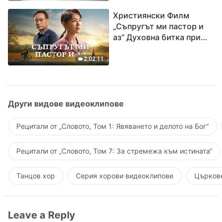
завръщането на Господ
Християнски Филм
Исус
„Съпругът ми пастор и
аз“ Духовна битка при
посрещането на
Завръщането на Господ
2:02:11
Други видове видеоклипове
Рецитали от „Словото, Том 1: Явяването и делото на Бог“
Рецитали от „Словото, Том 7: За стремежа към истината“
Танцов хор
Серия хорови видеоклипове
Църкове
Leave a Reply