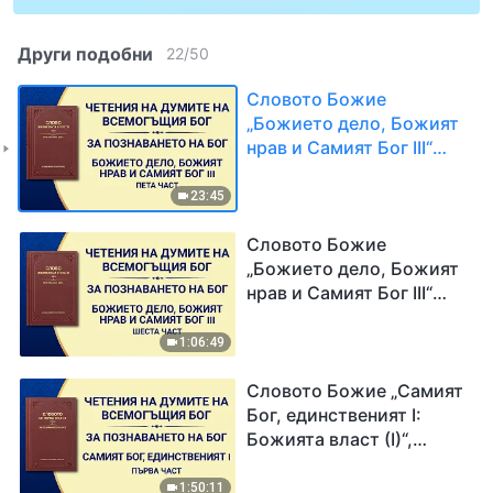
Други подобни
22
/
50
Словото Божие
„Божието дело, Божият
нрав и Самият Бог III“
Пета част
23:45
Словото Божие
„Божието дело, Божият
нрав и Самият Бог III“
Шеста част
1:06:49
Словото Божие „Самият
Бог, единственият I:
Божията власт (I)“,
Първа част
1:50:11