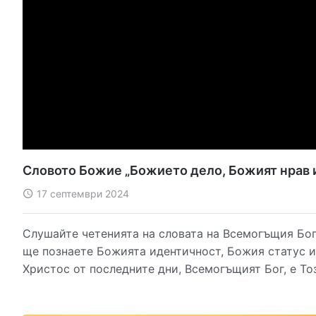
Словото Божие „Божието дело, Божият нрав и 
17 септември 2024
Слушайте четенията на словата на Всемогъщия Бог 
ще познаете Божията идентичност, Божия статус и
Христос от последните дни, Всемогъщият Бог, е То