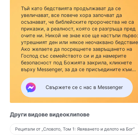
Тъй като бедствията продължават да се
увеличават, все повече хора започват да
осъзнават, че библейските пророчества не са
приказки, а реалност, която се разгръща пред
очите ни. Никой не знае кое ще настъпи първо:
утрешният ден или някое неочаквано бедствие
Ако желаете да посрещнете завръщането на
Господ със семейството си и да намерите
безопасност под Божията закрила, кликнете
върху Messenger, за да се присъедините към
нашата група за изучаване. Не чакайте до утре
Свържете се с нас в Messenger
Други видове видеоклипове
Рецитали от „Словото, Том 1: Явяването и делото на Бог“