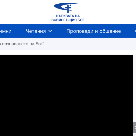
имни
Четения
Проповеди и общение
а познаването на Бог“