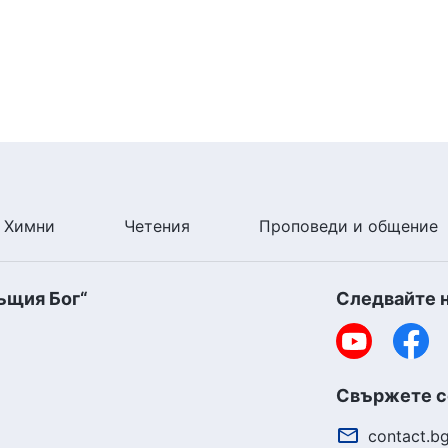
Химни
Четения
Проповеди и общение
ъщия Бог“
Следвайте 
Свържете се
contact.b