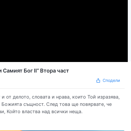
Самият Бог II“ Втора част
Сподели
и от делото, словата и нрава, които Той изразява,
 Божията същност. След това ще повярвате, че
зи, Който властва над всички неща.