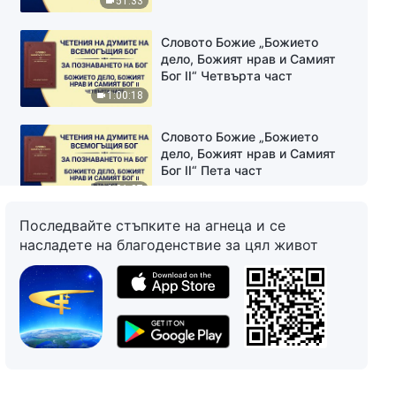
51:33
Словото Божие „Божието
дело, Божият нрав и Самият
Бог II“ Четвърта част
1:00:18
Словото Божие „Божието
дело, Божият нрав и Самият
Бог II“ Пета част
1:01:37
Последвайте стъпките на агнеца и се
Словото Божие „Божието
насладете на благоденствие за цял живот
дело, Божият нрав и Самият
Бог II“ Шеста част
1:13:12
Словото Божие „Божието
дело, Божият нрав и Самият
Бог II“ Седма част
21:01