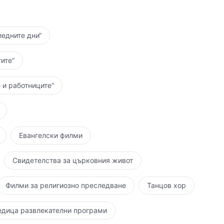
ледните дни“
ите“
 и работниците“
Евангелски филми
Свидетелства за църковния живот
Филми за религиозно преследване
Танцов хор
едица развлекателни програми