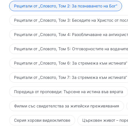
Рецитали от „Словото, Том 2: За познаването на Бог“
Рецитали от „Словото, Том 3: Беседите на Христос от пос
Рецитали от „Словото, Том 4: Разобличаване на антихрист
Рецитали от „Словото, Том 5: Отговорностите на водачите
Рецитали от „Словото, Том 6: За стремежа към истината“
Рецитали от „Словото, Том 7: За стремежа към истината“
Поредица от проповеди: Търсене на истина във вярата
Филми със свидетелства за житейски преживявания
Серия хорови видеоклипове
Църковен живот – пор