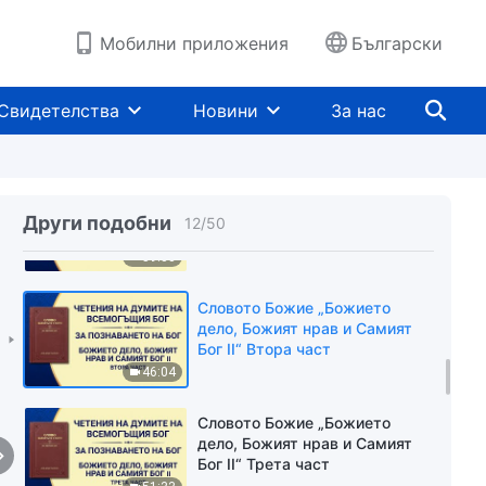
Бог I“ Трета част
45:59
Мобилни приложения
Български
Словото Божие „Божието
дело, Божият нрав и Самият
Свидетелства
Новини
За нас
Бог I“ Четвърта част
58:53
Словото Божие „Божието
дело, Божият нрав и Самият
Други подобни
12
/
50
Бог II“ Първа част
59:33
Словото Божие „Божието
дело, Божият нрав и Самият
Бог II“ Втора част
46:04
Словото Божие „Божието
дело, Божият нрав и Самият
Бог II“ Трета част