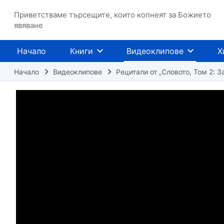
Приветстваме търсещите, които копнеят за Божието
явяване
Начало
Книги
Видеоклипове
Х
Начало
Видеоклипове
Рецитали от „Словото, Том 2: З