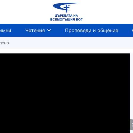
имни
Четения
Проповеди и общение
лена