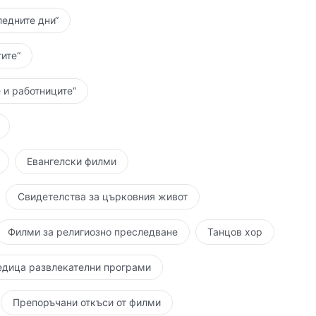
ледните дни“
ите“
 и работниците“
Евангелски филми
Свидетелства за църковния живот
Филми за религиозно преследване
Танцов хор
едица развлекателни програми
Препоръчани откъси от филми