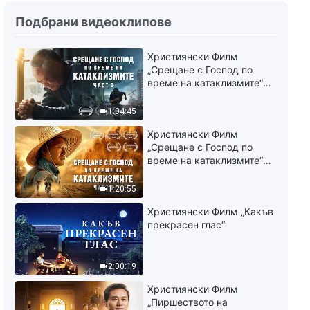
Словото Божие „Думите на
Подбрани видеоклипове
Бог към цялата вселена –
Глава 13“
Християнски Филм
16:21
„Срещане с Господ по
време на катаклизмите“
Словото Божие „Думите на
(част 2)
Бог към цялата вселена –
1:34:45
Глава 14“
15:05
Християнски Филм
„Срещане с Господ по
време на катаклизмите“
Словото Божие „Думите на
(част 1)
Бог към цялата вселена –
1:20:55
Глава 15“
20:16
Християнски Филм „Какъв
прекрасен глас“
Словото Божие „Думите на
Бог към цялата вселена –
Глава 16“
2:00:19
15:16
Християнски Филм
„Пиршеството на