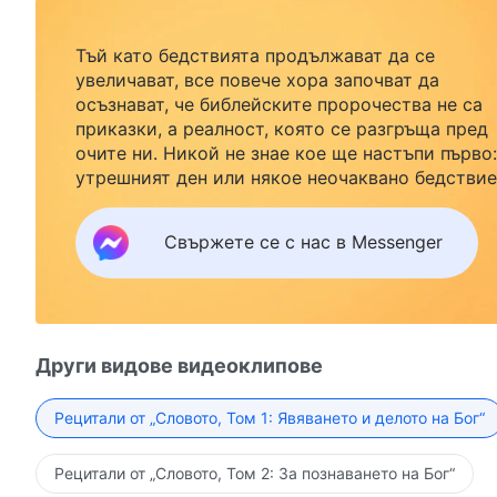
Тъй като бедствията продължават да се
увеличават, все повече хора започват да
осъзнават, че библейските пророчества не са
приказки, а реалност, която се разгръща пред
очите ни. Никой не знае кое ще настъпи първо:
утрешният ден или някое неочаквано бедствие
Ако желаете да посрещнете завръщането на
Господ със семейството си и да намерите
Свържете се с нас в Messenger
безопасност под Божията закрила, кликнете
върху Messenger, за да се присъедините към
нашата група за изучаване. Не чакайте до утре
Други видове видеоклипове
Рецитали от „Словото, Том 1: Явяването и делото на Бог“
Рецитали от „Словото, Том 2: За познаването на Бог“