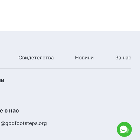
18:04
Словото Божие „Думите на
Бог към цялата вселена“ –
Глава 29“
17:30
Словото Божие „Думите на
Свидетелства
Новини
За нас
Бог към цялата вселена –
Глава 37“
12:12
ни
Словото Божие „Думите на
Бог към цялата вселена –
Глава 39“
17:16
 с нас
Словото Божие „Думите на
g@godfootsteps.org
Бог към цялата вселена –
Глава 47“
16:52