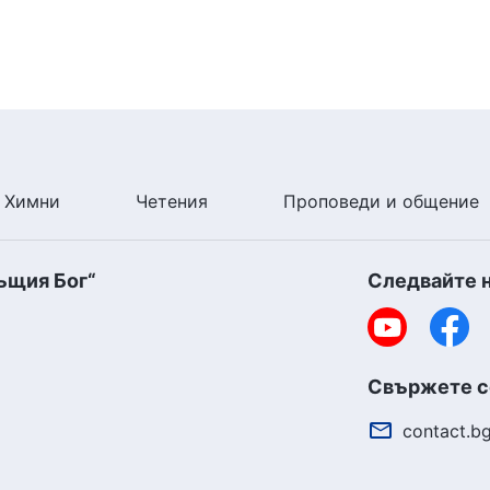
Химни
Четения
Проповеди и общение
ъщия Бог“
Следвайте 
Свържете се
contact.b