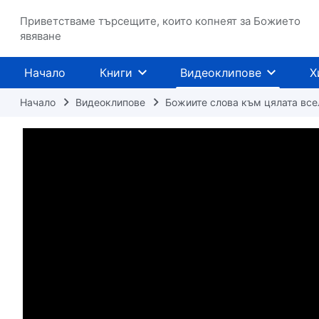
Приветстваме търсещите, които копнеят за Божието
явяване
Начало
Книги
Видеоклипове
Х
Начало
Видеоклипове
Божиите слова към цялата все