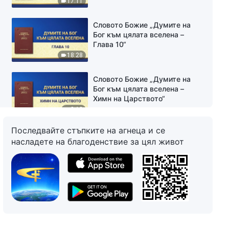
17:11
Словото Божие „Думите на
Бог към цялата вселена –
Глава 10“
18:28
Словото Божие „Думите на
Бог към цялата вселена –
Химн на Царството“
8:10
Последвайте стъпките на агнеца и се
Словото Божие „Думите на
насладете на благоденствие за цял живот
Бог към цялата вселена –
Глава 11“
17:08
Словото Божие „Думите на
Бог към цялата вселена –
Глава 12“
15:27