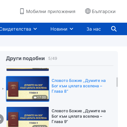
Глава 4“
14:30
Мобилни приложения
Български
Словото Божие „Думите на
Бог към цялата вселена –
Свидетелства
Новини
За нас
Глава 5“
16:35
Словото Божие „Думите на
Бог към цялата вселена –
Други подобни
5
/
49
Глава 6“
15:20
Словото Божие „Думите на
Бог към цялата вселена –
Глава 8“
17:00
Словото Божие „Думите на
Бог към цялата вселена –
Глава 9“