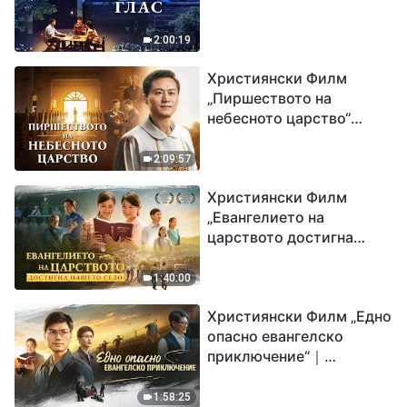
2:00:19
Християнски Филм
„Пиршеството на
небесното царство“
Свидетелство на
католически свещеник
2:09:57
Християнски Филм
„Евангелието на
царството достигна
нашето село“
1:40:00
Християнски Филм „Едно
опасно евангелско
приключение“｜
Разпространяване на
евангелието на
1:58:25