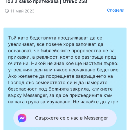
Той и какво притежава | Откъс 258
Сподели
11 май 2023
Тъй като бедствията продължават да се
увеличават, все повече хора започват да
осъзнават, че библейските пророчества не са
приказки, а реалност, която се разгръща пред
очите ни. Никой не знае кое ще настъпи първо:
утрешният ден или някое неочаквано бедствие.
Ако желаете да посрещнете завръщането на
Господ със семейството си и да намерите
безопасност под Божията закрила, кликнете
върху Messenger, за да се присъедините към
нашата група за изучаване. Не чакайте до утре.
Свържете се с нас в Messenger