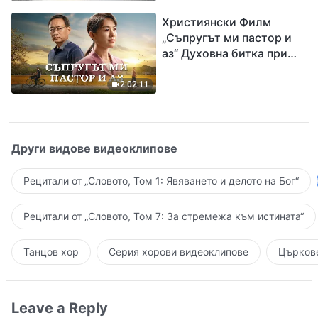
завръщането на Господ
Християнски Филм
Исус
„Съпругът ми пастор и
аз“ Духовна битка при
посрещането на
Завръщането на Господ
2:02:11
Други видове видеоклипове
Рецитали от „Словото, Том 1: Явяването и делото на Бог“
Рецитали от „Словото, Том 7: За стремежа към истината“
Танцов хор
Серия хорови видеоклипове
Църкове
Leave a Reply