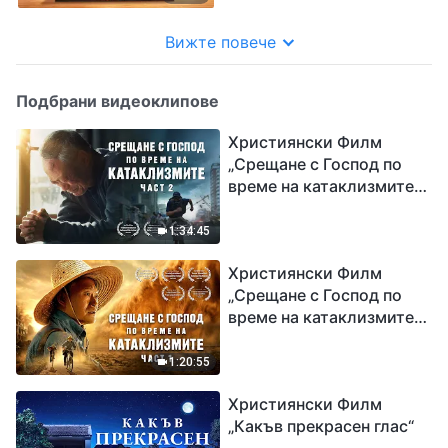
Вижте повече
Подбрани видеоклипове
Християнски Филм
„Срещане с Господ по
време на катаклизмите“
(част 2)
1:34:45
Християнски Филм
„Срещане с Господ по
време на катаклизмите“
(част 1)
1:20:55
Християнски Филм
„Какъв прекрасен глас“