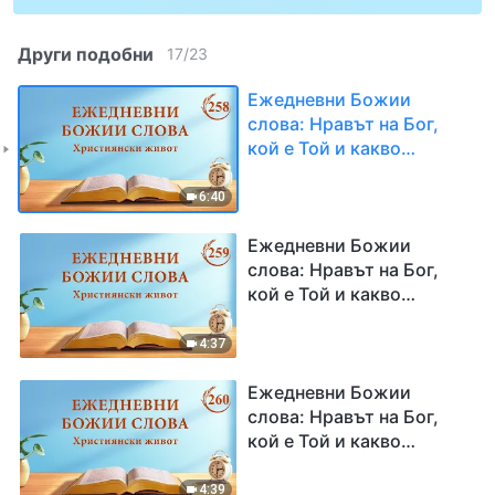
Други подобни
17
/
23
Ежедневни Божии
слова: Нравът на Бог,
кой е Той и какво
притежава | Откъс 258
6:40
Ежедневни Божии
слова: Нравът на Бог,
кой е Той и какво
притежава | Откъс 259
4:37
Ежедневни Божии
слова: Нравът на Бог,
кой е Той и какво
притежава | Откъс 260
4:39