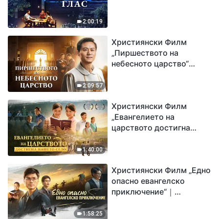
2:00:19
Християнски Филм
„Пиршеството на
небесното царство“
Свидетелство на
католически свещеник
2:09:57
Християнски Филм
„Евангелието на
царството достигна
нашето село“
1:40:00
Християнски Филм „Едно
опасно евангелско
приключение“｜
Разпространяване на
евангелието на
1:58:25