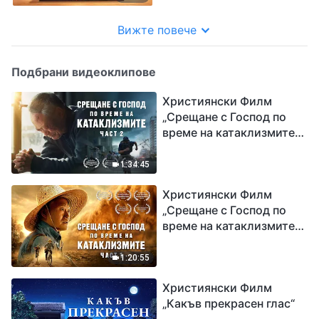
Вижте повече
Подбрани видеоклипове
Християнски Филм
„Срещане с Господ по
време на катаклизмите“
(част 2)
1:34:45
Християнски Филм
„Срещане с Господ по
време на катаклизмите“
(част 1)
1:20:55
Християнски Филм
„Какъв прекрасен глас“