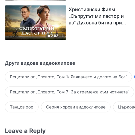
завръщането на Господ
Християнски Филм
Исус
„Съпругът ми пастор и
аз“ Духовна битка при
посрещането на
Завръщането на Господ
2:02:11
Други видове видеоклипове
Рецитали от „Словото, Том 1: Явяването и делото на Бог“
Рецитали от „Словото, Том 7: За стремежа към истината“
Танцов хор
Серия хорови видеоклипове
Църкове
Leave a Reply