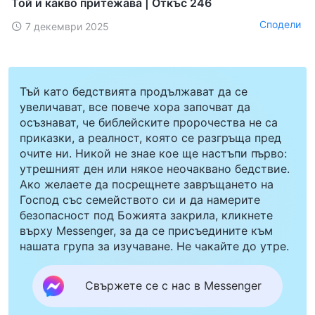
Той и какво притежава | Откъс 246
Сподели
7 декември 2025
Тъй като бедствията продължават да се
увеличават, все повече хора започват да
осъзнават, че библейските пророчества не са
приказки, а реалност, която се разгръща пред
очите ни. Никой не знае кое ще настъпи първо:
утрешният ден или някое неочаквано бедствие.
Ако желаете да посрещнете завръщането на
Господ със семейството си и да намерите
безопасност под Божията закрила, кликнете
върху Messenger, за да се присъедините към
нашата група за изучаване. Не чакайте до утре.
Свържете се с нас в Messenger