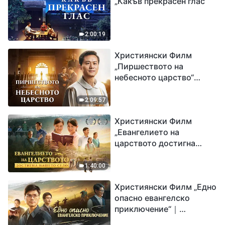
„Какъв прекрасен глас“
2:00:19
Християнски Филм
„Пиршеството на
небесното царство“
Свидетелство на
католически свещеник
2:09:57
Християнски Филм
„Евангелието на
царството достигна
нашето село“
1:40:00
Християнски Филм „Едно
опасно евангелско
приключение“｜
Разпространяване на