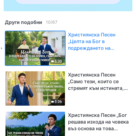
Други подобни
10
/
67
Християнска Песен
„Целта на Бог в
подреждането на
хората, събитията и
нещата около човека“
5:30
Християнска Песен
„Само тези, които се
стремят към истината,
са благородни“
5:06
Християнска Песен „Бог
решава изхода на човека
въз основа на това
човекът дали притежава