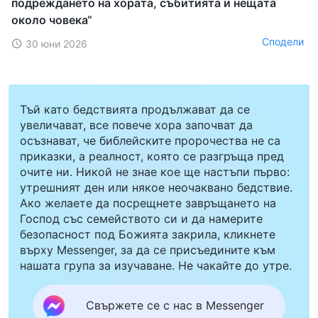
подреждането на хората, събитията и нещата
около човека“
Сподели
30 юни 2026
Тъй като бедствията продължават да се
увеличават, все повече хора започват да
осъзнават, че библейските пророчества не са
приказки, а реалност, която се разгръща пред
очите ни. Никой не знае кое ще настъпи първо:
утрешният ден или някое неочаквано бедствие.
Ако желаете да посрещнете завръщането на
Господ със семейството си и да намерите
безопасност под Божията закрила, кликнете
върху Messenger, за да се присъедините към
нашата група за изучаване. Не чакайте до утре.
Свържете се с нас в Messenger