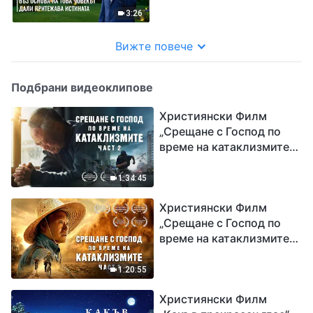
истината“
3:26
Вижте повече
Подбрани видеоклипове
Християнски Филм
„Срещане с Господ по
време на катаклизмите“
(част 2)
1:34:45
Християнски Филм
„Срещане с Господ по
време на катаклизмите“
(част 1)
1:20:55
Християнски Филм