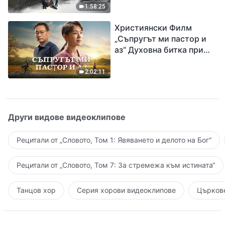
евангелието на
1:58:25
завръщането на Господ
Християнски Филм
Исус
„Съпругът ми пастор и
аз“ Духовна битка при
посрещането на
Завръщането на Господ
2:02:11
Други видове видеоклипове
Рецитали от „Словото, Том 1: Явяването и делото на Бог“
Рецитали от „Словото, Том 7: За стремежа към истината“
Танцов хор
Серия хорови видеоклипове
Църкове