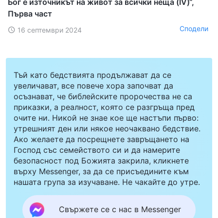
Бог е източникът на живот за всички неща (IV)“,
Първа част
Сподели
16 септември 2024
Тъй като бедствията продължават да се
увеличават, все повече хора започват да
осъзнават, че библейските пророчества не са
приказки, а реалност, която се разгръща пред
очите ни. Никой не знае кое ще настъпи първо:
утрешният ден или някое неочаквано бедствие.
Ако желаете да посрещнете завръщането на
Господ със семейството си и да намерите
безопасност под Божията закрила, кликнете
върху Messenger, за да се присъедините към
нашата група за изучаване. Не чакайте до утре.
Свържете се с нас в Messenger