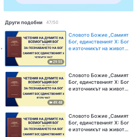
Други подобни
47
/
50
Словото Божие „Самият
Бог, единственият X: Бог
е източникът на живот
за всички неща (IV)“,
Първа част
29:55
Словото Божие „Самият
Бог, единственият X: Бог
е източникът на живот
за всички неща (IV)“,
Втора част
49:48
Словото Божие „Самият
Бог, единственият X: Бог
е източникът на живот
за всички неща (IV)“,