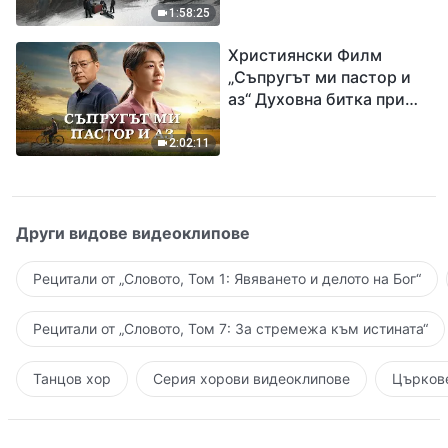
евангелието на
1:58:25
завръщането на Господ
Християнски Филм
Исус
„Съпругът ми пастор и
аз“ Духовна битка при
посрещането на
Завръщането на Господ
2:02:11
Други видове видеоклипове
Рецитали от „Словото, Том 1: Явяването и делото на Бог“
Рецитали от „Словото, Том 7: За стремежа към истината“
Танцов хор
Серия хорови видеоклипове
Църкове