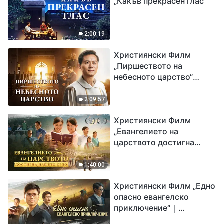
„Какъв прекрасен глас“
2:00:19
Християнски Филм
„Пиршеството на
небесното царство“
Свидетелство на
католически свещеник
2:09:57
Християнски Филм
„Евангелието на
царството достигна
нашето село“
1:40:00
Християнски Филм „Едно
опасно евангелско
приключение“｜
Разпространяване на