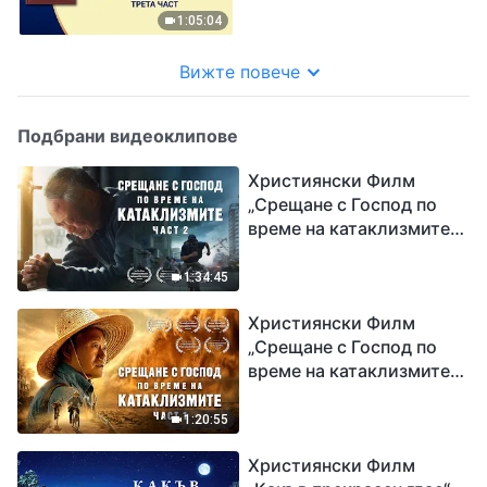
Трета част
1:05:04
Вижте повече
Подбрани видеоклипове
Християнски Филм
„Срещане с Господ по
време на катаклизмите“
(част 2)
1:34:45
Християнски Филм
„Срещане с Господ по
време на катаклизмите“
(част 1)
1:20:55
Християнски Филм