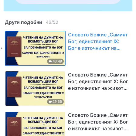
Други подобни
46
/
50
Словото Божие „Самият
Бог, единственият IX:
Бог е източникът на
живот за всички неща
(III)“, Втора част
43:48
Словото Божие „Самият
Бог, единственият X: Бог
е източникът на живот
за всички неща (IV)“,
Първа част
29:55
Словото Божие „Самият
Бог, единственият X: Бог
е източникът на живот
за всички неща (IV)“,