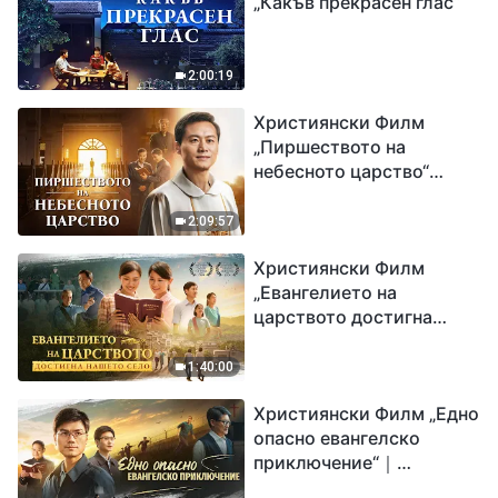
„Какъв прекрасен глас“
2:00:19
Християнски Филм
„Пиршеството на
небесното царство“
Свидетелство на
католически свещеник
2:09:57
Християнски Филм
„Евангелието на
царството достигна
нашето село“
1:40:00
Християнски Филм „Едно
опасно евангелско
приключение“｜
Разпространяване на