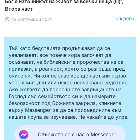
Бог е източникът на живот за всички неща (III)“,
Втора част
Сподели
23 септември 2024
Тъй като бедствията продължават да се
увеличават, все повече хора започват да
осъзнават, че библейските пророчества не са
приказки, а реалност, която се разгръща пред
очите ни. Никой не знае кое ще настъпи първо:
утрешният ден или някое неочаквано бедствие.
Ако желаете да посрещнете завръщането на
Господ със семейството си и да намерите
безопасност под Божията закрила, кликнете
върху Messenger, за да се присъедините към
нашата група за изучаване. Не чакайте до утре.
Свържете се с нас в Messenger