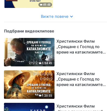
Втора част
49:48
Вижте повече
Подбрани видеоклипове
Християнски Филм
„Срещане с Господ по
време на катаклизмите“
(част 2)
1:34:45
Християнски Филм
„Срещане с Господ по
време на катаклизмите“
(част 1)
1:20:55
Християнски Филм