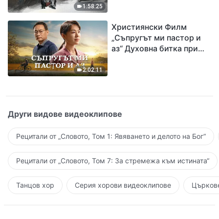
евангелието на
1:58:25
завръщането на Господ
Християнски Филм
Исус
„Съпругът ми пастор и
аз“ Духовна битка при
посрещането на
Завръщането на Господ
2:02:11
Други видове видеоклипове
Рецитали от „Словото, Том 1: Явяването и делото на Бог“
Рецитали от „Словото, Том 7: За стремежа към истината“
Танцов хор
Серия хорови видеоклипове
Църкове