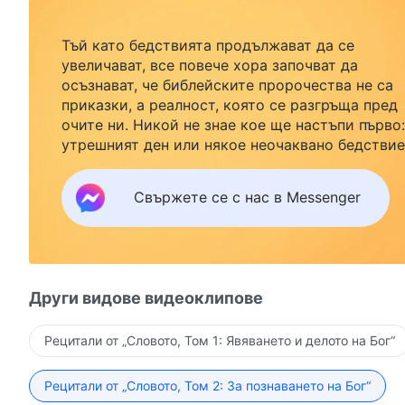
Тъй като бедствията продължават да се
увеличават, все повече хора започват да
осъзнават, че библейските пророчества не са
приказки, а реалност, която се разгръща пред
очите ни. Никой не знае кое ще настъпи първо:
утрешният ден или някое неочаквано бедствие
Ако желаете да посрещнете завръщането на
Господ със семейството си и да намерите
Свържете се с нас в Messenger
безопасност под Божията закрила, кликнете
върху Messenger, за да се присъедините към
нашата група за изучаване. Не чакайте до утре
Други видове видеоклипове
Рецитали от „Словото, Том 1: Явяването и делото на Бог“
Рецитали от „Словото, Том 2: За познаването на Бог“