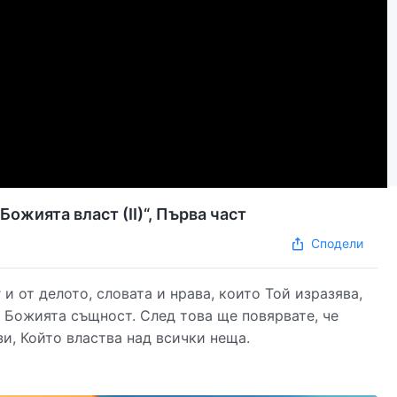
Словото Божие „Самият Бог, единственият III: Божията власт (II)“, Първа част
Сподели
и от делото, словата и нрава, които Той изразява,
 Божията същност. След това ще повярвате, че
зи, Който властва над всички неща.