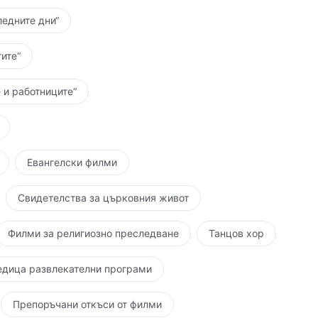
ледните дни“
ите“
 и работниците“
Евангелски филми
Свидетелства за църковния живот
Филми за религиозно преследване
Танцов хор
едица развлекателни програми
Препоръчани откъси от филми