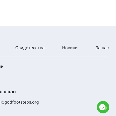
Свидетелства
Новини
За нас
ни
 с нас
g@godfootsteps.org