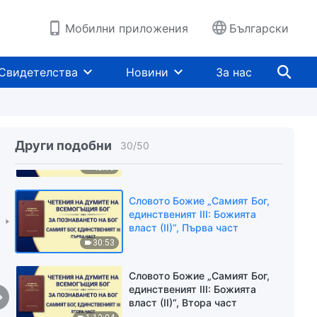
Божи нрав“, Първа част
1:16:55
Мобилни приложения
Български
Словото Божие „Самият Бог,
единственият II: Праведният
Свидетелства
Новини
За нас
Божи нрав“, Втора част
1:19:42
Словото Божие „Самият Бог,
единственият II: Праведният
Други подобни
30
/
50
Божи нрав“, Трета част
40:19
Словото Божие „Самият Бог,
единственият III: Божията
власт (II)“, Първа част
30:53
Словото Божие „Самият Бог,
единственият III: Божията
власт (II)“, Втора част