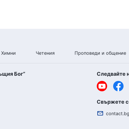
Химни
Четения
Проповеди и общение
ъщия Бог“
Следвайте 
Свържете се
contact.b