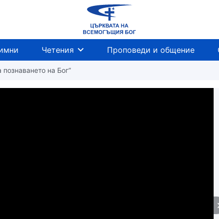
имни
Четения
Проповеди и общение
а познаването на Бог“