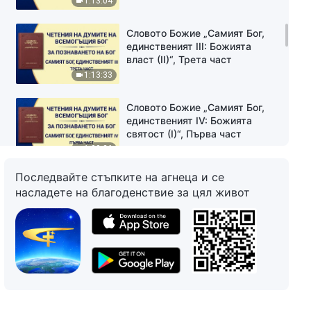
1:13:04
Словото Божие „Самият Бог,
единственият III: Божията
власт (II)“, Трета част
1:13:33
Словото Божие „Самият Бог,
единственият IV: Божията
святост (I)“, Първа част
1:00:26
Последвайте стъпките на агнеца и се
Словото Божие „Самият Бог,
насладете на благоденствие за цял живот
единственият IV: Божията
святост (I)“, Втора част
42:36
Словото Божие „Самият Бог,
единственият V: Божията
святост (II)“, Първа част
1:13:01