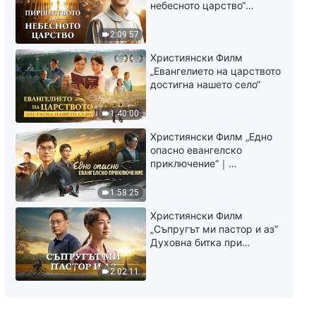
Словото Божие „Самият Бог,
небесното царство“
единственият VI: Божията
Свидетелство на
святост (III)“, Трета част
католически свещеник
2:09:57
37:19
Християнски Филм
„Евангелието на царството
достигна нашето село“
1:40:00
Християнски Филм „Едно
опасно евангелско
приключение“｜
Разпространяване на
евангелието на
1:58:25
завръщането на Господ
Християнски Филм
Исус
„Съпругът ми пастор и аз“
Духовна битка при
посрещането на
Завръщането на Господ
2:02:11