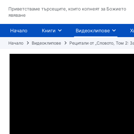
Приветстваме търсещите, които копнеят за Божието
явяване
Начало
Книги
Видеоклипове
Х
Начало
Видеоклипове
Рецитали от „Словото, Том 2: З