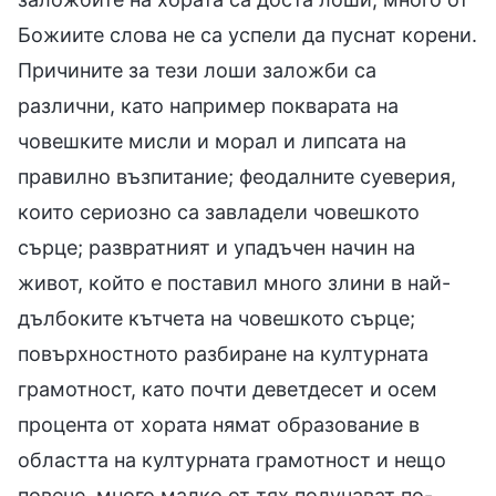
Божиите слова не са успели да пуснат корени.
Причините за тези лоши заложби са
различни, като например покварата на
човешките мисли и морал и липсата на
правилно възпитание; феодалните суеверия,
които сериозно са завладели човешкото
сърце; развратният и упадъчен начин на
живот, който е поставил много злини в най-
дълбоките кътчета на човешкото сърце;
повърхностното разбиране на културната
грамотност, като почти деветдесет и осем
процента от хората нямат образование в
областта на културната грамотност и нещо
повече, много малко от тях получават по-