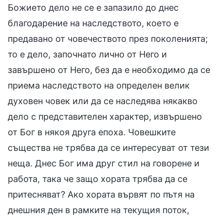
Божието дело не се е запазило до днес
благодарение на наследството, което е
предавано от човечеството през поколенията;
то е дело, започнато лично от Него и
завършено от Него, без да е необходимо да се
приема наследството на определен велик
духовен човек или да се наследява някакво
дело с представителен характер, извършено
от Бог в някоя друга епоха. Човешките
същества не трябва да се интересуват от тези
неща. Днес Бог има друг стил на говорене и
работа, така че защо хората трябва да се
притесняват? Ако хората вървят по пътя на
днешния ден в рамките на текущия поток,