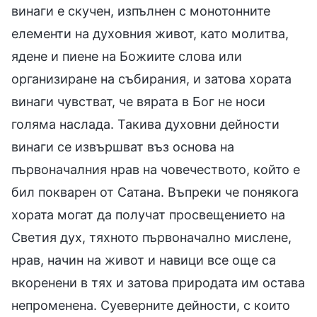
винаги е скучен, изпълнен с монотонните
елементи на духовния живот, като молитва,
ядене и пиене на Божиите слова или
организиране на събирания, и затова хората
винаги чувстват, че вярата в Бог не носи
голяма наслада. Такива духовни дейности
винаги се извършват въз основа на
първоначалния нрав на човечеството, който е
бил покварен от Сатана. Въпреки че понякога
хората могат да получат просвещението на
Светия дух, тяхното първоначално мислене,
нрав, начин на живот и навици все още са
вкоренени в тях и затова природата им остава
непроменена. Суеверните дейности, с които