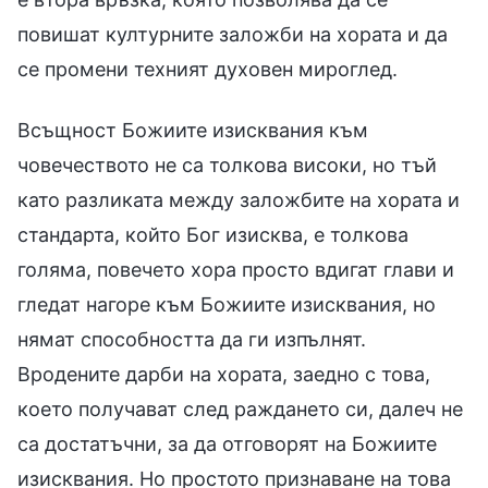
повишат културните заложби на хората и да
се промени техният духовен мироглед.
Всъщност Божиите изисквания към
човечеството не са толкова високи, но тъй
като разликата между заложбите на хората и
стандарта, който Бог изисква, е толкова
голяма, повечето хора просто вдигат глави и
гледат нагоре към Божиите изисквания, но
нямат способността да ги изпълнят.
Вродените дарби на хората, заедно с това,
което получават след раждането си, далеч не
са достатъчни, за да отговорят на Божиите
изисквания. Но простото признаване на това