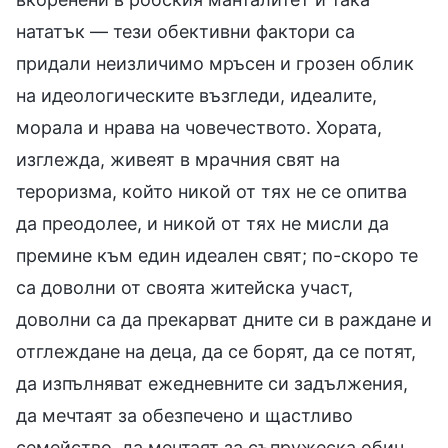
нататък — тези обективни фактори са
придали неизличимо мръсен и грозен облик
на идеологическите възгледи, идеалите,
морала и нрава на човечеството. Хората,
изглежда, живеят в мрачния свят на
тероризма, който никой от тях не се опитва
да преодолее, и никой от тях не мисли да
премине към един идеален свят; по-скоро те
са доволни от своята житейска участ,
доволни са да прекарват дните си в раждане и
отглеждане на деца, да се борят, да се потят,
да изпълняват ежедневните си задължения,
да мечтаят за обезпечено и щастливо
семейство, да мечтаят за съпружеска обич,