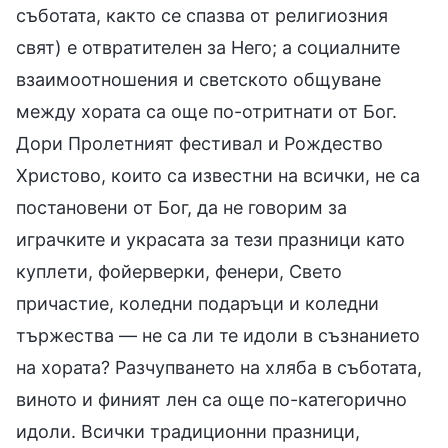
съботата, както се спазва от религиозния
свят) е отвратителен за Него; а социалните
взаимоотношения и светското общуване
между хората са още по-отритнати от Бог.
Дори Пролетният фестивал и Рождество
Христово, които са известни на всички, не са
постановени от Бог, да не говорим за
играчките и украсата за тези празници като
куплети, фойерверки, фенери, Свето
причастие, коледни подаръци и коледни
тържества — не са ли те идоли в съзнанието
на хората? Разчупването на хляба в съботата,
виното и финият лен са още по-категорично
идоли. Всички традиционни празници,