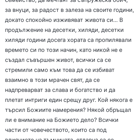
за внуци, за радост в залеза на своите години,
докато спокойно изживяват живота си… В
продължение на десетки, хиляди, десетки
хиляди години досега хората са пропилявали
времето си по този начин, като никой не е
създал съвършен живот, всички са се
стремили само към това да се избиват
взаимно в този мрачен свят, да се
надпреварват за слава и богатство и да
плетат интриги един срещу друг. Кой някога е
търсил Божиите намерения? Някой обръщал
ли е внимание на Божието дело? Всички
части от човечеството, които са под
влиянието на тъмнината, отдавна са се