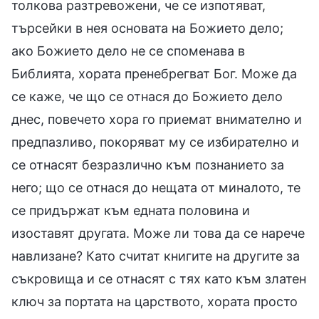
толкова разтревожени, че се изпотяват,
търсейки в нея основата на Божието дело;
ако Божието дело не се споменава в
Библията, хората пренебрегват Бог. Може да
се каже, че що се отнася до Божието дело
днес, повечето хора го приемат внимателно и
предпазливо, покоряват му се избирателно и
се отнасят безразлично към познанието за
него; що се отнася до нещата от миналото, те
се придържат към едната половина и
изоставят другата. Може ли това да се нарече
навлизане? Като считат книгите на другите за
съкровища и се отнасят с тях като към златен
ключ за портата на царството, хората просто