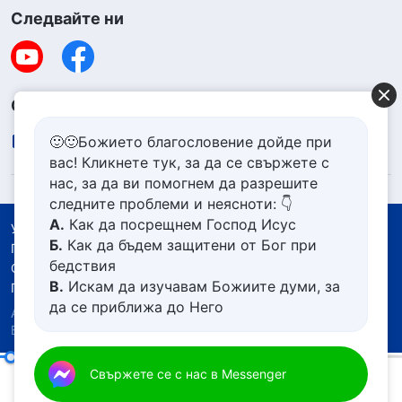
Следвайте ни
Свържете се с нас
contact.bg@godfootsteps.org
🙂🙂Божието благословение дойде при
вас! Кликнете тук, за да се свържете с
нас, за да ви помогнем да разрешите
следните проблеми и неясноти: 👇
А.
Как да посрещнем Господ Исус
Условия за ползване
Б.
Как да бъдем защитени от Бог при
Политика за поверителност
бедствия
Със съдействието на
В.
Искам да изучавам Божиите думи, за
Политика за бисквитките
да се приближа до Него
Авторско право © 2026
Църквата на Всемогъщия
Г.
Как да се отървем от болезнения
Бог.
Всички права запазени.
живот
Д.
Имам молба за молитва
Дело и навлизане (3)
Свържете се с нас в Messenger
00:20
25:56