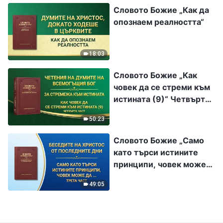
Словото Божие „Как да
опознаем реалността“
18:03
Словото Божие „Как
човек да се стреми към
истината (9)“ Четвърта
част
50:23
Словото Божие „Само
като търси истините
принципи, човек може
да изпълнява дълга си
49:05
добре“ Трета част