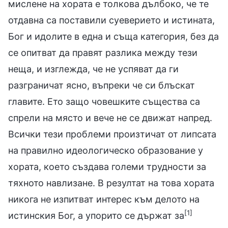
мислене на хората е толкова дълбоко, че те
отдавна са поставили суеверието и истината,
Бог и идолите в една и съща категория, без да
се опитват да правят разлика между тези
неща, и изглежда, че не успяват да ги
разграничат ясно, въпреки че си блъскат
главите. Ето защо човешките същества са
спрели на място и вече не се движат напред.
Всички тези проблеми произтичат от липсата
на правилно идеологическо образование у
хората, което създава големи трудности за
тяхното навлизане. В резултат на това хората
никога не изпитват интерес към делото на
[1]
истинския Бог, а упорито се държат за