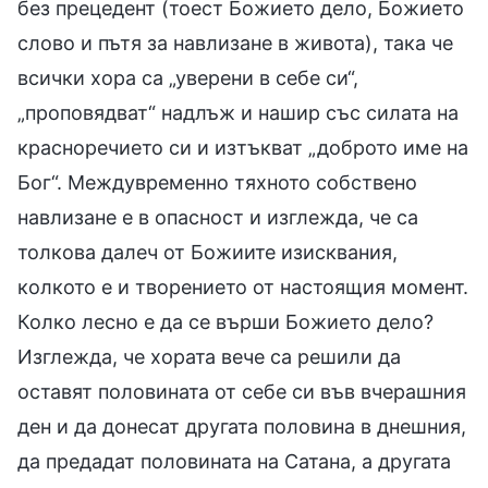
без прецедент (тоест Божието дело, Божието
слово и пътя за навлизане в живота), така че
всички хора са „уверени в себе си“,
„проповядват“ надлъж и нашир със силата на
красноречието си и изтъкват „доброто име на
Бог“. Междувременно тяхното собствено
навлизане е в опасност и изглежда, че са
толкова далеч от Божиите изисквания,
колкото е и творението от настоящия момент.
Колко лесно е да се върши Божието дело?
Изглежда, че хората вече са решили да
оставят половината от себе си във вчерашния
ден и да донесат другата половина в днешния,
да предадат половината на Сатана, а другата