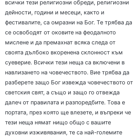
всички тези религиозни обреди, религиозни
дейности, години и месеци, както и
фестивалите, са омразни на Бог. Те трябва да
се освободят от оковите на феодалното
мислене и да премахнат всяка следа от
своята дълбоко вкоренена склонност към
суеверие. Всички тези неща са включени в
навлизането на човечеството. Вие трябва да
разберете защо Бог извежда човечеството от
светския свят, а също и защо го отвежда
далеч от правилата и разпоредбите. Това е
портата, през която ще влезете, и въпреки че
тези неща нямат нищо общо с вашите
духовни изживявания, те са най-големите