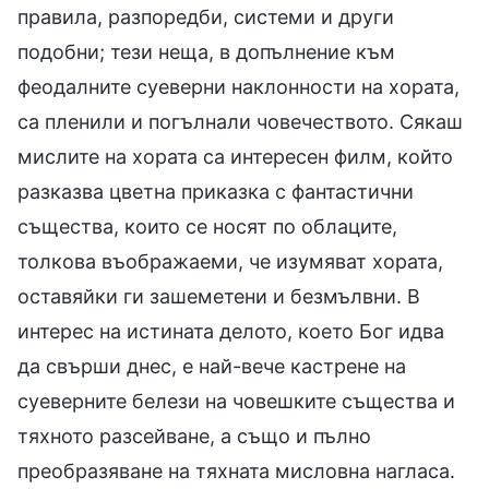
правила, разпоредби, системи и други
подобни; тези неща, в допълнение към
феодалните суеверни наклонности на хората,
са пленили и погълнали човечеството. Сякаш
мислите на хората са интересен филм, който
разказва цветна приказка с фантастични
същества, които се носят по облаците,
толкова въображаеми, че изумяват хората,
оставяйки ги зашеметени и безмълвни. В
интерес на истината делото, което Бог идва
да свърши днес, е най-вече кастрене на
суеверните белези на човешките същества и
тяхното разсейване, а също и пълно
преобразяване на тяхната мисловна нагласа.