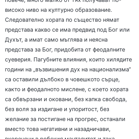
високо ниво на културно образование.
Следователно хората по същество нямат
представа какво се има предвид под Бог или
Духът, а имат само мъглява и неясна
представа за Бог, придобита от феодалните
суеверия. Пагубните влияния, които хилядите
години на „възвишения дух на национализма“
са оставили дълбоко в човешкото сърце,
както и феодалното мислене, с което хората
са обвързани и оковани, без капка свобода,
без воля за издигане и упоритост, без
желание за постигане на прогрес, останали
вместо това негативни и назадничави,
вкоренени в робския манталитет и така