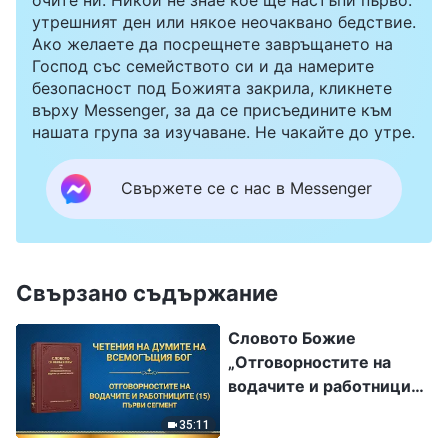
утрешният ден или някое неочаквано бедствие.
Ако желаете да посрещнете завръщането на
Господ със семейството си и да намерите
безопасност под Божията закрила, кликнете
върху Messenger, за да се присъедините към
нашата група за изучаване. Не чакайте до утре.
Свържете се с нас в Messenger
Свързано съдържание
Словото Божие
„Отговорностите на
водачите и работниците
(15)“ Първи сегмент
35:11