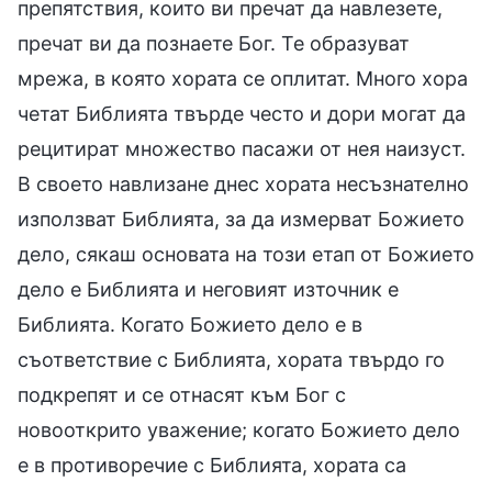
препятствия, които ви пречат да навлезете,
пречат ви да познаете Бог. Те образуват
мрежа, в която хората се оплитат. Много хора
четат Библията твърде често и дори могат да
рецитират множество пасажи от нея наизуст.
В своето навлизане днес хората несъзнателно
използват Библията, за да измерват Божието
дело, сякаш основата на този етап от Божието
дело е Библията и неговият източник е
Библията. Когато Божието дело е в
съответствие с Библията, хората твърдо го
подкрепят и се отнасят към Бог с
новооткрито уважение; когато Божието дело
е в противоречие с Библията, хората са