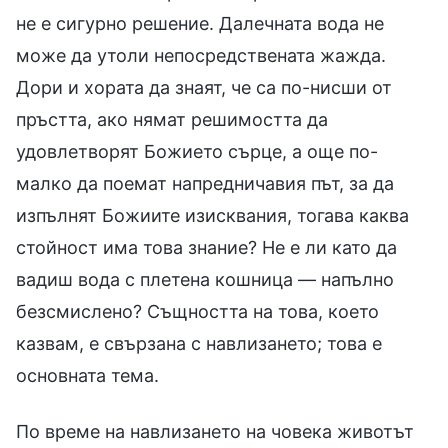
не е сигурно решение. Далечната вода не
може да утоли непосредствената жажда.
Дори и хората да знаят, че са по-нисши от
пръстта, ако нямат решимостта да
удовлетворят Божието сърце, а още по-
малко да поемат напредничавия път, за да
изпълнят Божиите изисквания, тогава каква
стойност има това знание? Не е ли като да
вадиш вода с плетена кошница — напълно
безсмислено? Същността на това, което
казвам, е свързана с навлизането; това е
основната тема.
По време на навлизането на човека животът