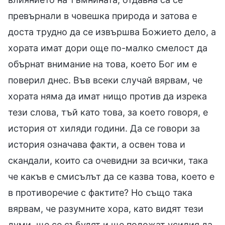
превърнали в човешка природа и затова е
доста трудно да се извършва Божието дело, а
хората имат дори още по-малко смелост да
обърнат внимание на това, което Бог им е
поверил днес. Във всеки случай вярвам, че
хората няма да имат нищо против да изрека
тези слова, тъй като това, за което говоря, е
история от хиляди години. Да се говори за
история означава факти, а освен това и
скандали, които са очевидни за всички, така
че какъв е смисълът да се казва това, което е
в противоречие с фактите? Но също така
вярвам, че разумните хора, като видят тези
думи, ще се събудят и ще положат усилия да