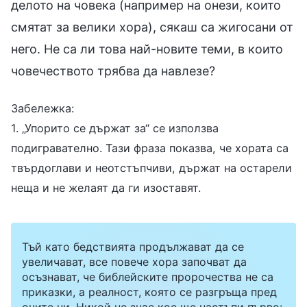
делото на човека (например на онези, които
смятат за велики хора), сякаш са жигосани от
него. Не са ли това най-новите теми, в които
човечеството трябва да навлезе?
Забележка:
1. „Упорито се държат за“ се използва
подигравателно. Тази фраза показва, че хората са
твърдоглави и неотстъпчиви, държат на остарели
неща и не желаят да ги изоставят.
Тъй като бедствията продължават да се
увеличават, все повече хора започват да
осъзнават, че библейските пророчества не са
приказки, а реалност, която се разгръща пред
очите ни. Никой не знае кое ще настъпи първо: