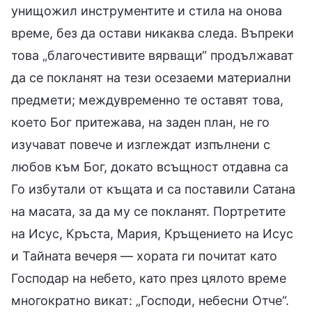
унищожил инструментите и стила на онова
време, без да остави никаква следа. Въпреки
това „благочестивите вярващи“ продължават
да се покланят на тези осезаеми материални
предмети; междувременно те оставят това,
което Бог притежава, на заден план, не го
изучават повече и изглеждат изпълнени с
любов към Бог, докато всъщност отдавна са
Го избутали от къщата и са поставили Сатана
на масата, за да му се покланят. Портретите
на Исус, Кръста, Мария, Кръщението на Исус
и Тайната вечеря — хората ги почитат като
Господар на небето, като през цялото време
многократно викат: „Господи, небесни Отче“.