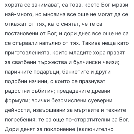
хората се занимават, са това, което Бог мрази
най-много, но мнозина все още не могат да се
откажат от тях, като смятат, че те са
постановени от Бог, и дори днес все още не са
се отървали напълно от тях. Такива неща като
приготовленията, които младите хора правят
за сватбени тържества и булчински чеизи;
паричните подаръци, банкетите и други
подобни начини, с които се празнуват
радостни събития; предадените древни
формули; всички безсмислени суеверни
дейности, извършвани за мъртвите и техните
погребения: те са още по-отвратителни за Бог.
Дори денят за поклонение (включително