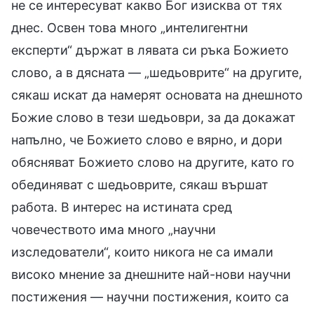
не се интересуват какво Бог изисква от тях
днес. Освен това много „интелигентни
експерти“ държат в лявата си ръка Божието
слово, а в дясната — „шедьоврите“ на другите,
сякаш искат да намерят основата на днешното
Божие слово в тези шедьоври, за да докажат
напълно, че Божието слово е вярно, и дори
обясняват Божието слово на другите, като го
обединяват с шедьоврите, сякаш вършат
работа. В интерес на истината сред
човечеството има много „научни
изследователи“, които никога не са имали
високо мнение за днешните най-нови научни
постижения — научни постижения, които са