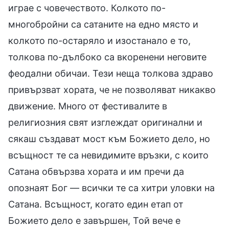
играе с човечеството. Колкото по-
многобройни са сатаните на едно място и
колкото по-остаряло и изостанало е то,
толкова по-дълбоко са вкоренени неговите
феодални обичаи. Тези неща толкова здраво
привързват хората, че не позволяват никакво
движение. Много от фестивалите в
религиозния свят изглеждат оригинални и
сякаш създават мост към Божието дело, но
всъщност те са невидимите връзки, с които
Сатана обвързва хората и им пречи да
опознаят Бог — всички те са хитри уловки на
Сатана. Всъщност, когато един етап от
Божието дело е завършен, Той вече е