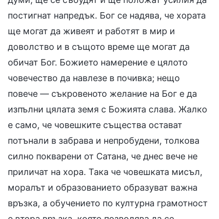
постигнат напредък. Бог се надява, че хората
ще могат да живеят и работят в мир и
доволство и в същото време ще могат да
обичат Бог. Божието намерение е цялото
човечество да навлезе в почивка; нещо
повече — съкровеното желание на Бог е да
изпълни цялата земя с Божията слава. Жалко
е само, че човешките същества остават
потънали в забрава и непробудени, толкова
силно покварени от Сатана, че днес вече не
приличат на хора. Така че човешката мисъл,
моралът и образованието образуват важна
връзка, а обучението по културна грамотност
е втора връзка, която позволява да се