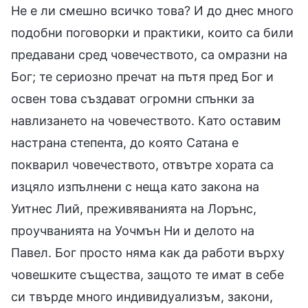
Не е ли смешно всичко това? И до днес много
подобни поговорки и практики, които са били
предавани сред човечеството, са омразни на
Бог; те сериозно пречат на пътя пред Бог и
освен това създават огромни спънки за
навлизането на човечеството. Като оставим
настрана степента, до която Сатана е
покварил човечеството, отвътре хората са
изцяло изпълнени с неща като закона на
Уитнес Лий, преживяванията на Лорънс,
проучванията на Уочмън Ни и делото на
Павел. Бог просто няма как да работи върху
човешките същества, защото те имат в себе
си твърде много индивидуализъм, закони,