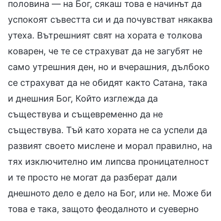
половина — на Бог, сякаш това е начинът да
успокоят съвестта си и да почувстват някаква
утеха. Вътрешният свят на хората е толкова
коварен, че те се страхуват да не загубят не
само утрешния ден, но и вчерашния, дълбоко
се страхуват да не обидят както Сатана, така
и днешния Бог, Който изглежда да
съществува и същевременно да не
съществува. Тъй като хората не са успели да
развият своето мислене и морал правилно, на
тях изключително им липсва проницателност
и те просто не могат да разберат дали
днешното дело е дело на Бог, или не. Може би
това е така, защото феодалното и суеверно