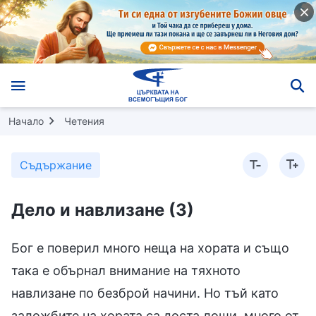
Начало
Четения
Съдържание
Дело и навлизане (3)
Бог е поверил много неща на хората и също
така е обърнал внимание на тяхното
навлизане по безброй начини. Но тъй като
заложбите на хората са доста лоши, много от