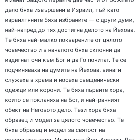
дело бяха извършени в Израил, тъй като
израилтяните бяха избраните — с други думи,
най-напред до тях достигна делото на Йехова.
Те бяха най-малко покварените от цялото
човечество и в началото бяха склонни да
издигнат очи към Бог и да Го почитат. Те се
подчиняваха на думите на Йехова, винаги
служеха в храма и носеха свещенически
одежди или корони. Те бяха първите хора,
които се покланяха на Бог, и най-ранният
обект на Неговото дело. Тези хора бяха
образец и модел за цялото човечество. Те
бяха образец и модел за святост на
праведните хора. Мъже като Йов, Авраам, Лот