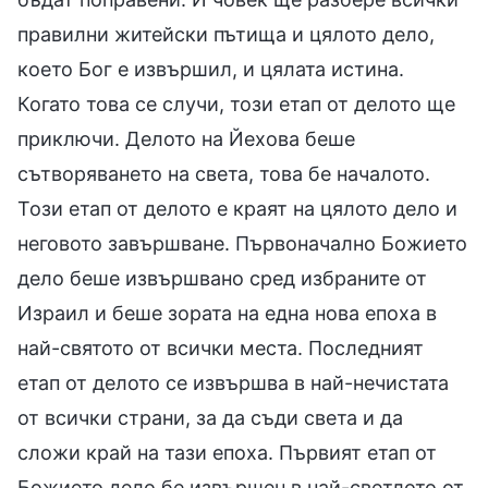
правилни житейски пътища и цялото дело,
което Бог е извършил, и цялата истина.
Когато това се случи, този етап от делото ще
приключи. Делото на Йехова беше
сътворяването на света, това бе началото.
Този етап от делото е краят на цялото дело и
неговото завършване. Първоначално Божието
дело беше извършвано сред избраните от
Израил и беше зората на една нова епоха в
най-святото от всички места. Последният
етап от делото се извършва в най-нечистата
от всички страни, за да съди света и да
сложи край на тази епоха. Първият етап от
Божието дело бе извършен в най-светлото от