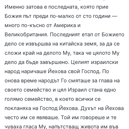
Именно затова е последната, която прие
Божия път преди по-малко от сто години —
много по-късно от Америка и
Великобритания. Последният етап от Божието
дело се извършва на китайска земя, за да се
сложи край на делото Му, така че цялото Му
дело да бъде завършено. Целият израилски
народ наричаше Йехова свой Господ. По
онова време народът Го смяташе за глава на
своето семейство и цял Израил стана едно
голямо семейство, в което всички се
покланяха на Господ Йехова. Духът на Йехова
често им се явяваше. Той им говореше и те
чуваха гласа Му, напътстващ живота им във