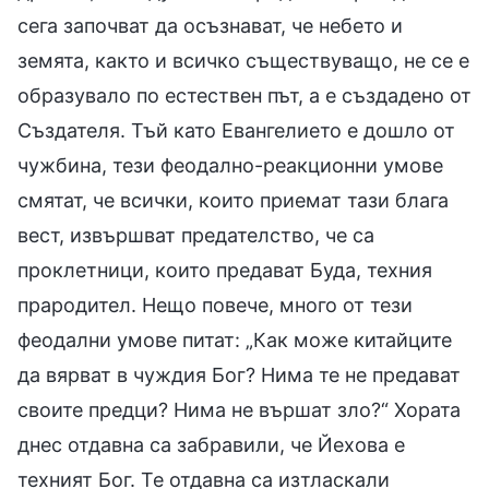
сега започват да осъзнават, че небето и
земята, както и всичко съществуващо, не се е
образувало по естествен път, а е създадено от
Създателя. Тъй като Евангелието е дошло от
чужбина, тези феодално-реакционни умове
смятат, че всички, които приемат тази блага
вест, извършват предателство, че са
проклетници, които предават Буда, техния
прародител. Нещо повече, много от тези
феодални умове питат: „Как може китайците
да вярват в чуждия Бог? Нима те не предават
своите предци? Нима не вършат зло?“ Хората
днес отдавна са забравили, че Йехова е
техният Бог. Те отдавна са изтласкали