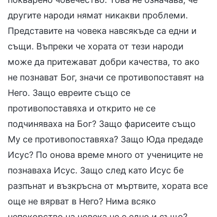
другите народи нямат никакви проблеми.
Представите на човека навсякъде са едни и
същи. Въпреки че хората от тези народи
може да притежават добри качества, то ако
не познават Бог, значи се противопоставят на
Него. Защо евреите също се
противопоставяха и открито не се
подчиняваха на Бог? Защо фарисеите също
Му се противопоставяха? Защо Юда предаде
Исус? По онова време много от учениците не
познаваха Исус. Защо след като Исус бе
разпънат и възкръсна от мъртвите, хората все
още не вярват в Него? Нима всяко
непокорство на човека не е едно и също?