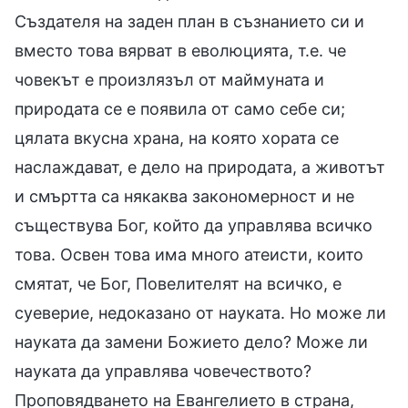
Създателя на заден план в съзнанието си и
вместо това вярват в еволюцията, т.е. че
човекът е произлязъл от маймуната и
природата се е появила от само себе си;
цялата вкусна храна, на която хората се
наслаждават, е дело на природата, а животът
и смъртта са някаква закономерност и не
съществува Бог, който да управлява всичко
това. Освен това има много атеисти, които
смятат, че Бог, Повелителят на всичко, е
суеверие, недоказано от науката. Но може ли
науката да замени Божието дело? Може ли
науката да управлява човечеството?
Проповядването на Евангелието в страна,