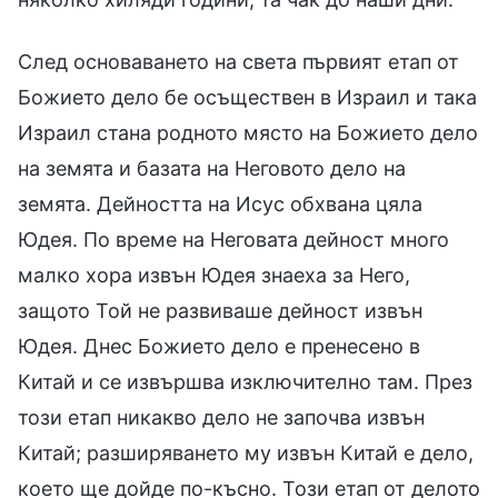
След основаването на света първият етап от
Божието дело бе осъществен в Израил и така
Израил стана родното място на Божието дело
на земята и базата на Неговото дело на
земята. Дейността на Исус обхвана цяла
Юдея. По време на Неговата дейност много
малко хора извън Юдея знаеха за Него,
защото Той не развиваше дейност извън
Юдея. Днес Божието дело е пренесено в
Китай и се извършва изключително там. През
този етап никакво дело не започва извън
Китай; разширяването му извън Китай е дело,
което ще дойде по-късно. Този етап от делото