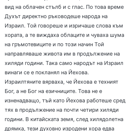
вид на облачен стълб и с глас. По това време
Духът директно ръководеше народа на
Израил. Той говореше и изричаше слова към
хората, а те виждаха облаците и чуваха шума
на гръмотевиците и по този начин Той
направляваше живота им в продължение на
хиляди години. Така само народът на Израил
винаги се е покланял на Йехова.
Израилтяните вярваха, че Йехова е техният
Бог, а не Бог на езичниците. Това не е
изненадващо, тъй като Йехова работеше сред
тях в продължение на почти четири хиляди
години. В китайската земя, след хилядолетна
дрямка, тези духовно изродени хора едва