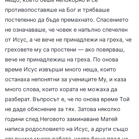
противопоставяше на Бог и трябваше
постепенно да бъде премахнато. Спасението
не означаваше, че човек е напълно спечелен
от Исус, а че вече не принадлежи на греха, че
греховете му са простени — ако повярваш,
вече не принадлежиш на греха. По онова
време Исус извърши много неща, които
останаха непонятни за учениците Му, и каза
много слова, които хората не можаха да
разберат. Въпросът е, че по онова време Той
не даде обяснение за тях. Затова няколко
години след Неговото заминаване Матей
написа родословието на Исус, а други също
свършиха много работа, която беше плод на