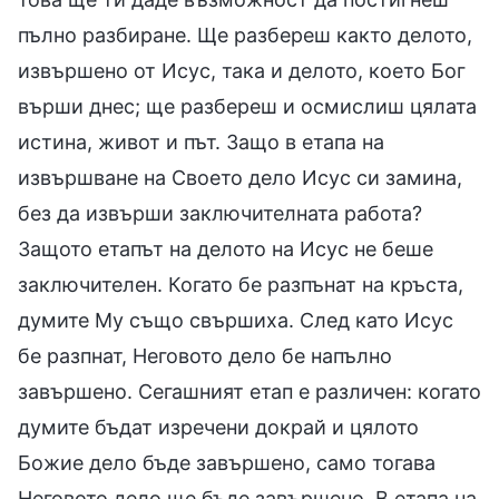
пълно разбиране. Ще разбереш както делото,
извършено от Исус, така и делото, което Бог
върши днес; ще разбереш и осмислиш цялата
истина, живот и път. Защо в етапа на
извършване на Своето дело Исус си замина,
без да извърши заключителната работа?
Защото етапът на делото на Исус не беше
заключителен. Когато бе разпънат на кръста,
думите Му също свършиха. След като Исус
бе разпнат, Неговото дело бе напълно
завършено. Сегашният етап е различен: когато
думите бъдат изречени докрай и цялото
Божие дело бъде завършено, само тогава
Неговото дело ще бъде завършено. В етапа на