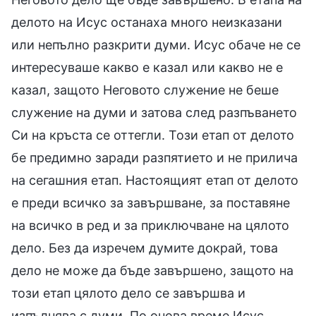
делото на Исус останаха много неизказани
или непълно разкрити думи. Исус обаче не се
интересуваше какво е казал или какво не е
казал, защото Неговото служение не беше
служение на думи и затова след разпъването
Си на кръста се оттегли. Този етап от делото
бе предимно заради разпятието и не прилича
на сегашния етап. Настоящият етап от делото
е преди всичко за завършване, за поставяне
на всичко в ред и за приключване на цялото
дело. Без да изречем думите докрай, това
дело не може да бъде завършено, защото на
този етап цялото дело се завършва и
изпълнява с думи. По онова време Исус