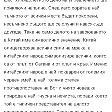
приключи напълно. След като хората в най-
тъмното от всички места бъдат покорени,
несъмнено същото ще се случи и навсякъде
другаде. Така че само делото на завоюването
в Китай има символично значение. Китай
олицетворява всички сили на мрака, а
китайският народ символизира всички, които
са от плът, от Сатана и от плът и кръв. Именно
китайският народ е най-покварен от големия
червен змей, в най-голяма степен
противопоставен на Бог и чиято човешка
природа е най-гнусна и нечиста, поради което
той е типичен представител на цялото
покварено човечество. Това не означава, че