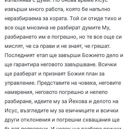
извърши много работа, която бе напълно
неразбираема за хората. Той си отиде тихо и
все още мнозина не разбират думите Му,
разбирането им е погрешно, но те все още си
мислят, че са прави и не знаят, че грешат.
Последният етап ще завърши Божието дело и
ще гарантира неговото завършване. Всички
ще разберат и признаят Божия план за
управление. Представите на човека, неговите
намерения, неговото погрешно и нелепо
разбиране, идеите му за Йехова и делото на
Исус, възгледите му за езичниците и всички
други отклонения и погрешни схващания ще
бъдат поправени. И човек ще разбере всички