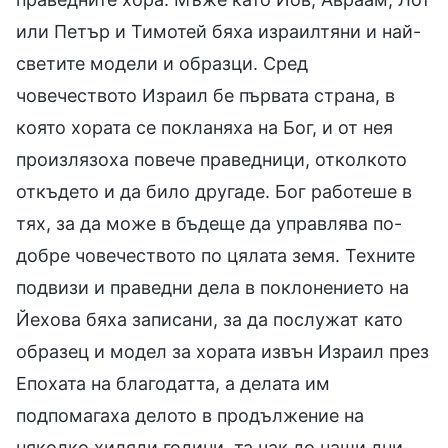
или Петър и Тимотей бяха израилтяни и най-
светите модели и образци. Сред
човечеството Израил бе първата страна, в
която хората се покланяха на Бог, и от нея
произлязоха повече праведници, отколкото
откъдето и да било другаде. Бог работеше в
тях, за да може в бъдеще да управлява по-
добре човечеството по цялата земя. Техните
подвизи и праведни дела в поклонението на
Йехова бяха записани, за да послужат като
образец и модел за хората извън Израил през
Епохата на благодатта, а делата им
подпомагаха делото в продължение на
няколко хиляди години, та чак до наши дни.