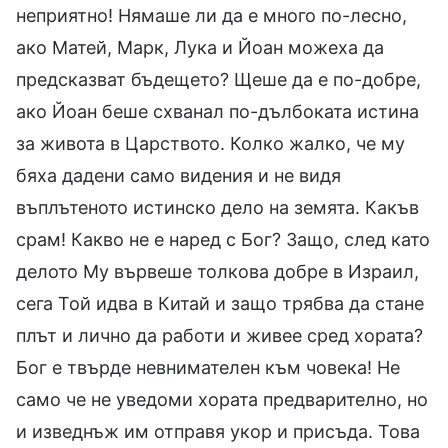
неприятно! Нямаше ли да е много по-лесно,
ако Матей, Марк, Лука и Йоан можеха да
предсказват бъдещето? Щеше да е по-добре,
ако Йоан беше схванал по-дълбоката истина
за живота в Царството. Колко жалко, че му
бяха дадени само видения и не видя
въплътеното истинско дело на земята. Какъв
срам! Какво не е наред с Бог? Защо, след като
делото Му вървеше толкова добре в Израил,
сега Той идва в Китай и защо трябва да стане
плът и лично да работи и живее сред хората?
Бог е твърде невнимателен към човека! Не
само че не уведоми хората предварително, но
и изведнъж им отправя укор и присъда. Това