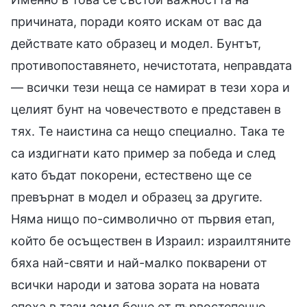
причината, поради която искам от вас да
действате като образец и модел. Бунтът,
противопоставянето, нечистотата, неправдата
— всички тези неща се намират в тези хора и
целият бунт на човечеството е представен в
тях. Те наистина са нещо специално. Така те
са издигнати като пример за победа и след
като бъдат покорени, естествено ще се
превърнат в модел и образец за другите.
Няма нищо по-символично от първия етап,
който бе осъществен в Израил: израилтяните
бяха най-святи и най-малко покварени от
всички народи и затова зората на новата
епоха в тази земя беше от първостепенно