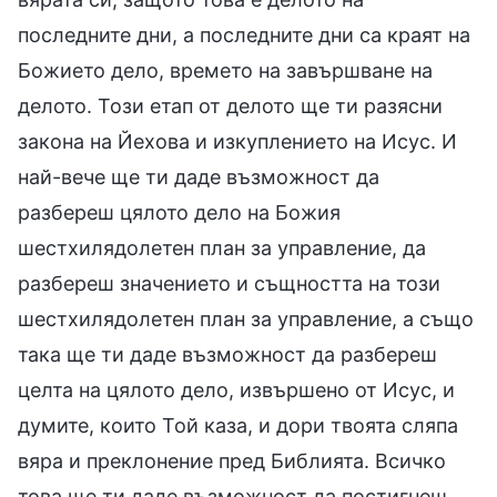
последните дни, а последните дни са краят на
Божието дело, времето на завършване на
делото. Този етап от делото ще ти разясни
закона на Йехова и изкуплението на Исус. И
най-вече ще ти даде възможност да
разбереш цялото дело на Божия
шестхилядолетен план за управление, да
разбереш значението и същността на този
шестхилядолетен план за управление, а също
така ще ти даде възможност да разбереш
целта на цялото дело, извършено от Исус, и
думите, които Той каза, и дори твоята сляпа
вяра и преклонение пред Библията. Всичко
това ще ти даде възможност да постигнеш