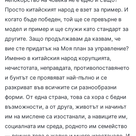
Просто китайският народ е взет за пример. И
когато бъде победен, той ще се превърне в
модел и пример и ще служи като стандарт за
другите. Защо продължавам да казвам, че
вие сте придатък на Моя план за управление?
Именно в китайския народ корупцията,
нечистотата, неправдата, противопоставянето
и бунтът се проявяват най-пълно и се
разкриват във всичките си разнообразни
форми. От една страна, това са хора с бедни
възможности, а от друга, животът и начинът
им на мислене са изостанали, а навиците им,
социалната им среда, родното им семейство
— всичко това е жалко и много изостанало. И