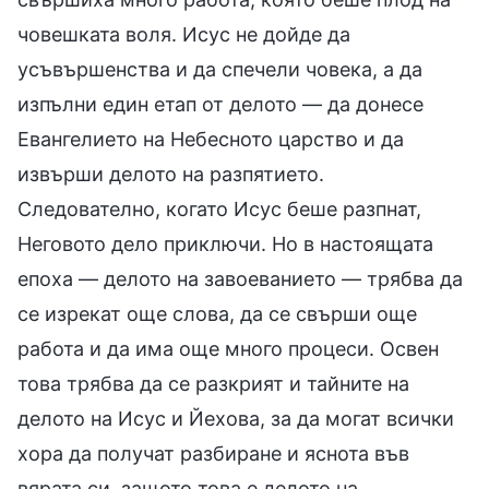
човешката воля. Исус не дойде да
усъвършенства и да спечели човека, а да
изпълни един етап от делото — да донесе
Евангелието на Небесното царство и да
извърши делото на разпятието.
Следователно, когато Исус беше разпнат,
Неговото дело приключи. Но в настоящата
епоха — делото на завоеванието — трябва да
се изрекат още слова, да се свърши още
работа и да има още много процеси. Освен
това трябва да се разкрият и тайните на
делото на Исус и Йехова, за да могат всички
хора да получат разбиране и яснота във
вярата си, защото това е делото на