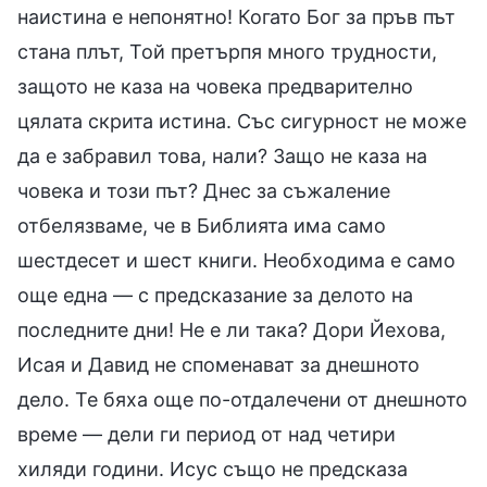
наистина е непонятно! Когато Бог за пръв път
стана плът, Той претърпя много трудности,
защото не каза на човека предварително
цялата скрита истина. Със сигурност не може
да е забравил това, нали? Защо не каза на
човека и този път? Днес за съжаление
отбелязваме, че в Библията има само
шестдесет и шест книги. Необходима е само
още една — с предсказание за делото на
последните дни! Не е ли така? Дори Йехова,
Исая и Давид не споменават за днешното
дело. Те бяха още по-отдалечени от днешното
време — дели ги период от над четири
хиляди години. Исус също не предсказа