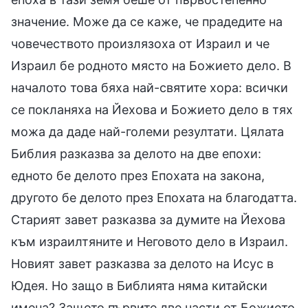
значение. Може да се каже, че прадедите на
човечеството произлязоха от Израил и че
Израил бе родното място на Божието дело. В
началото това бяха най-святите хора: всички
се покланяха на Йехова и Божието дело в тях
можа да даде най-големи резултати. Цялата
Библия разказва за делото на две епохи:
едното бе делото през Епохата на закона,
другото бе делото през Епохата на благодатта.
Старият завет разказва за думите на Йехова
към израилтяните и Неговото дело в Израил.
Новият завет разказва за делото на Исус в
Юдея. Но защо в Библията няма китайски
имена? Защото първите две части от Божието