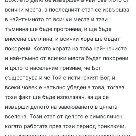
всички места, а последният етап се извършва
в най-тъмното от всички места и тази
тъмнина ще бъде прогонена, и ще бъде
внесена светлина, и всички хора ще бъдат
покорени. Когато хората на това най-нечисто
и най-тъмно от всички места бъдат покорени
и цялото население признае, че Бог
съществува и че Той е истинският Бог, и
всеки човек е напълно убеден в това, тогава
този факт ще бъде използван, за да се
извърши делото на завоюването в цялата
вселена. Този етап от делото е символичен:
когато работата през този период приключи,
шестхилядолетното дело на управлението ще