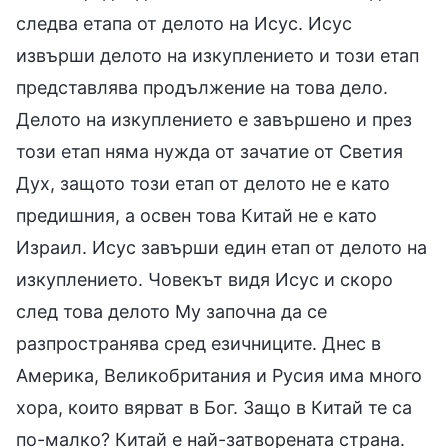
следва етапа от делото на Исус. Исус
извърши делото на изкуплението и този етап
представлява продължение на това дело.
Делото на изкуплението е завършено и през
този етап няма нужда от зачатие от Светия
Дух, защото този етап от делото не е като
предишния, а освен това Китай не е като
Израил. Исус завърши един етап от делото на
изкуплението. Човекът видя Исус и скоро
след това делото Му започна да се
разпространява сред езичниците. Днес в
Америка, Великобритания и Русия има много
хора, които вярват в Бог. Защо в Китай те са
по-малко? Китай е най-затворената страна.