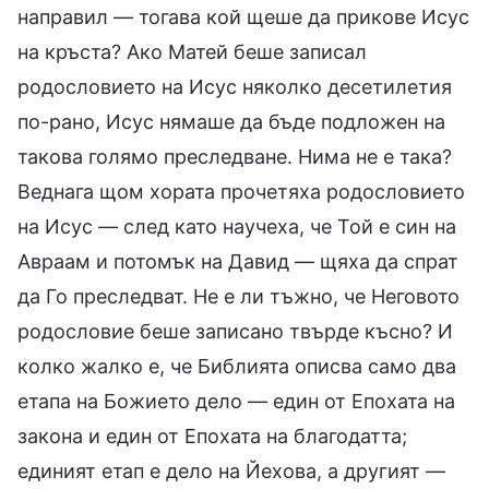
направил — тогава кой щеше да прикове Исус
на кръста? Ако Матей беше записал
родословието на Исус няколко десетилетия
по-рано, Исус нямаше да бъде подложен на
такова голямо преследване. Нима не е така?
Веднага щом хората прочетяха родословието
на Исус — след като научеха, че Той е син на
Авраам и потомък на Давид — щяха да спрат
да Го преследват. Не е ли тъжно, че Неговото
родословие беше записано твърде късно? И
колко жалко е, че Библията описва само два
етапа на Божието дело — един от Епохата на
закона и един от Епохата на благодатта;
единият етап е дело на Йехова, а другият —