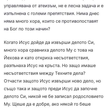
управлявана от атеизъм, не е лесна задача и е
изпълнена с големи препятствия. Нима днес
няма много хора, които се противопоставят
на Бог по този начин?
Когато Исус дойде да извърши делото Си,
много хора сравниха делото Му с това на
Йехова и като откриха несъответствия,
разпънаха Исус на кръста. Но защо имаше
несъответствия между Техните дела?
Отчасти защото Исус извърши ново дело, но
също така и защото преди Исус да започне
делото Си, никой не бе записал родословието
Му. Щеше да е добре, ако някой го беше