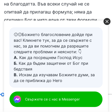
на благодатта. Във всеки случай не се
опитвай да прилагаш формула; няма да
откриеш Бог в нито една от тези формули.
Как е живял Исус 29 години след раждането
🙂🙂Божието благословение дойде при
вас! Кликнете тук, за да се свържете с
Си? Библията не ни разказва нищо за
нас, за да ви помогнем да разрешите
детството и юношеството Му. Знаете ли какви
следните проблеми и неясноти: 👇
А.
Как да посрещнем Господ Исус
са били те? Възможно ли е Той да не е имал
Б.
Как да бъдем защитени от Бог при
детство или юношество и да е бил на 30
бедствия
години, когато се е родил? Ти знаеш твърде
В.
Искам да изучавам Божиите думи, за
да се приближа до Него
малко, така че не бъди толкова лекомислен,
Г.
Как да се отървем от болезнения
когато изразяваш мнението си. Това не е
живот
добре за теб! Библията ни казва само, че
Д.
Имам молба за молитва
Видение за Божието дело (2)
Свържете се с нас в Messenger
преди Исус да навърши 30 години, Той бил
00:20
34:56