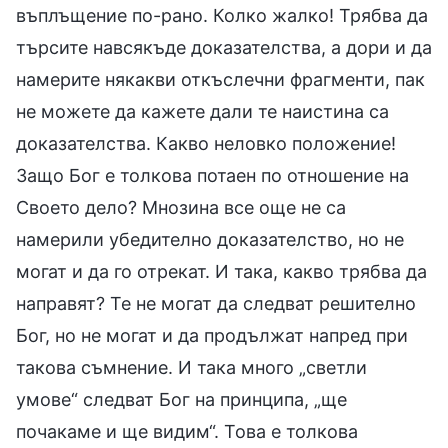
въплъщение по-рано. Колко жалко! Трябва да
търсите навсякъде доказателства, а дори и да
намерите някакви откъслечни фрагменти, пак
не можете да кажете дали те наистина са
доказателства. Какво неловко положение!
Защо Бог е толкова потаен по отношение на
Своето дело? Мнозина все още не са
намерили убедително доказателство, но не
могат и да го отрекат. И така, какво трябва да
направят? Те не могат да следват решително
Бог, но не могат и да продължат напред при
такова съмнение. И така много „светли
умове“ следват Бог на принципа, „ще
почакаме и ще видим“. Това е толкова