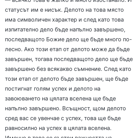
статусът им е нисък. Делото на това място
има символичен характер и след като това
изпитателно дело бъде напълно завършено,
последващото Божие дело ще бъде много по-
лесно. Ако този етап от делото може да бъде
завършен, тогава последващото дело ще бъде
завършено без всякакво съмнение. След като
този етап от делото бъде завършен, ще бъде
постигнат голям успех и делото на
завоюването на цялата вселена ще бъде
напълно завършено. Всъщност, щом делото
сред вас се увенчае с успех, това ще бъде
равносилно на успех в цялата вселена.
Именно в това се състои важността на