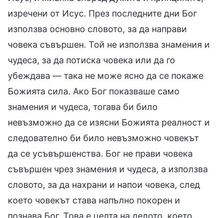
изречени от Исус. През последните дни Бог
използва основно словото, за да направи
човека съвършен. Той не използва знамения и
чудеса, за да потиска човека или да го
убеждава — така не може ясно да се покаже
Божията сила. Ако Бог показваше само
знамения и чудеса, тогава би било
невъзможно да се изясни Божията реалност и
следователно би било невъзможно човекът
да се усъвършенства. Бог не прави човека
съвършен чрез знамения и чудеса, а използва
словото, за да нахрани и напои човека, след
което човекът става напълно покорен и
познава Бог. Това е целта на делото, което