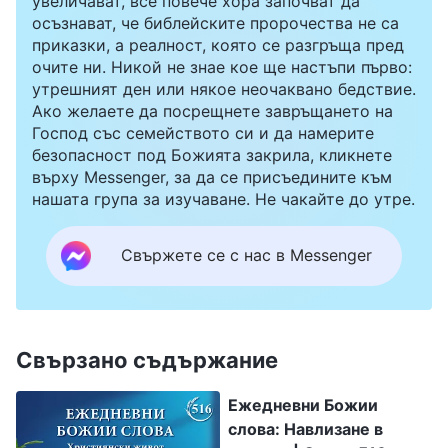
увеличават, все повече хора започват да
осъзнават, че библейските пророчества не са
приказки, а реалност, която се разгръща пред
очите ни. Никой не знае кое ще настъпи първо:
утрешният ден или някое неочаквано бедствие.
Ако желаете да посрещнете завръщането на
Господ със семейството си и да намерите
безопасност под Божията закрила, кликнете
върху Messenger, за да се присъедините към
нашата група за изучаване. Не чакайте до утре.
Свържете се с нас в Messenger
Свързано съдържание
Ежедневни Божии
слова: Навлизане в