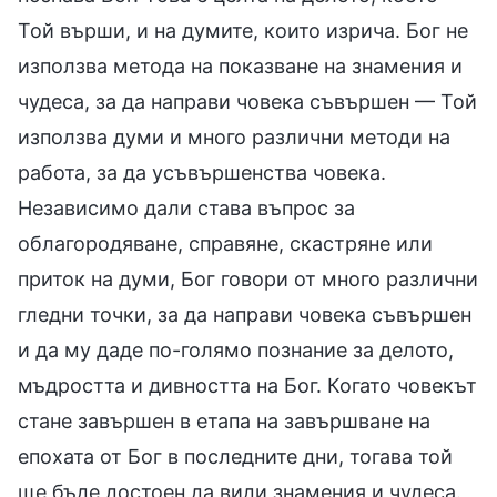
Той върши, и на думите, които изрича. Бог не
използва метода на показване на знамения и
чудеса, за да направи човека съвършен — Той
използва думи и много различни методи на
работа, за да усъвършенства човека.
Независимо дали става въпрос за
облагородяване, справяне, скастряне или
приток на думи, Бог говори от много различни
гледни точки, за да направи човека съвършен
и да му даде по-голямо познание за делото,
мъдростта и дивността на Бог. Когато човекът
стане завършен в етапа на завършване на
епохата от Бог в последните дни, тогава той
ще бъде достоен да види знамения и чудеса.