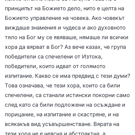
принципът на Божието дело, нито е целта на
Божието управление на човека. Ако човекът
виждаше знамения и чудеса и ако духовното
тяло на Бог му се явяваше, нямаше ли всички
хора да вярват в Бог? Аз вече казах, че група
победители са спечелени от Изтока,
победители, които идват от голямото
изпитание. Какво се има предвид с тези думи?
Това означава, че тези хора, които са били
спечелени, са станали истински покорни само
след като са били подложени на осъждане и
порицание, на изпитание и скастряне, и на
всякакъв вид усъвършенстване. Вярата на
тези хора не е неясна и абстрактна, а