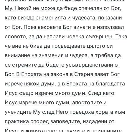
Му. Никой не може да бъде спечелен от Бог,
като вижда знаменията и чудесата, показани
от Бог. През вековете Бог винаги е използвал
словото, за да направи човека съвършен. Така
че вие не бива да посвещавате цялото си
внимание на знамения и чудеса, а трябва да
се стремите да бъдете усъвършенствани от
Бог. В Епохата на закона в Стария завет Бог
изрече някои думи, а в Епохата на благодатта
Исус също изрече много думи. След като
Исус изрече много думи, апостолите и
учениците Му след Него поведоха хората към
практика според заповедите, издадени от
Исус, и живяха според думите и принципите,