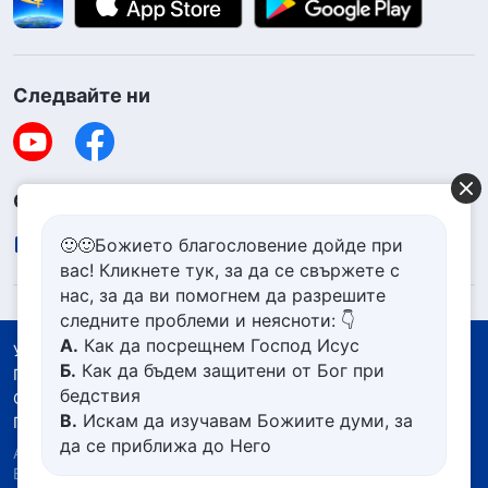
Следвайте ни
Свържете се с нас
contact.bg@godfootsteps.org
🙂🙂Божието благословение дойде при
вас! Кликнете тук, за да се свържете с
нас, за да ви помогнем да разрешите
следните проблеми и неясноти: 👇
А.
Как да посрещнем Господ Исус
Условия за ползване
Б.
Как да бъдем защитени от Бог при
Политика за поверителност
бедствия
Със съдействието на
В.
Искам да изучавам Божиите думи, за
Политика за бисквитките
да се приближа до Него
Авторско право © 2026
Църквата на Всемогъщия
Г.
Как да се отървем от болезнения
Бог.
Всички права запазени.