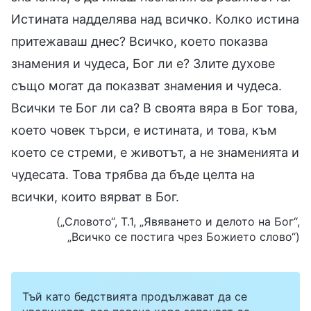
Истината надделява над всичко. Колко истина
притежаваш днес? Всичко, което показва
знамения и чудеса, Бог ли е? Злите духове
също могат да показват знамения и чудеса.
Всички те Бог ли са? В своята вяра в Бог това,
което човек търси, е истината, и това, към
което се стреми, е животът, а не знаменията и
чудесата. Това трябва да бъде целта на
всички, които вярват в Бог.
(„Словото“, Т.1, „Явяването и делото на Бог“,
„Всичко се постига чрез Божието слово“)
Тъй като бедствията продължават да се