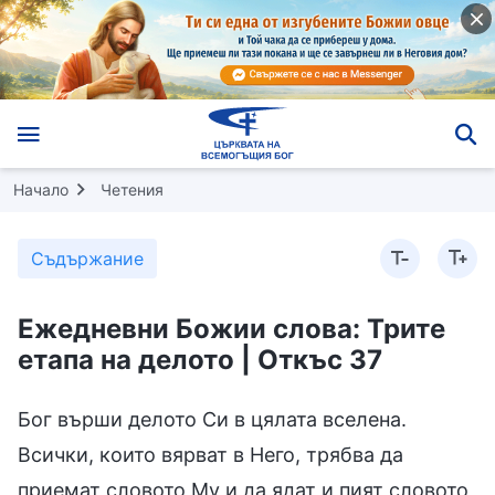
Начало
Четения
Съдържание
Ежедневни Божии слова: Трите
етапа на делото | Откъс 37
Бог върши делото Си в цялата вселена.
Всички, които вярват в Него, трябва да
приемат словото Му и да ядат и пият словото