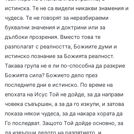
истинска. Те не са видели никакви знамения и
чудеса. Те не говорят за неразбираеми
буквални значения и доктрини или за
дълбоки прозрения. Вместо това те
разполагат с реалността, Божиите думи и
истинско познание за Божията реалност.
Такава група не е ли по-способна да разкрие
Божията сила? Божието дело през
последните дни е истинско. По време на
епохата на Исус Той не дойде, за да направи
човека съвършен, а за да го изкупи, и затова
показа някои чудеса, за да накара хората да
Го последват. Защото Той дойде основно, за
да извърши делото на разпятието, и