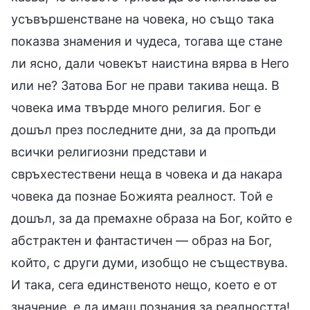
усъвършенстване на човека, но също така
показва знамения и чудеса, тогава ще стане
ли ясно, дали човекът наистина вярва в Него
или не? Затова Бог не прави такива неща. В
човека има твърде много религия. Бог е
дошъл през последните дни, за да пропъди
всички религиозни представи и
свръхестествени неща в човека и да накара
човека да познае Божията реалност. Той е
дошъл, за да премахне образа на Бог, който е
абстрактен и фантастичен — образ на Бог,
който, с други думи, изобщо не съществува.
И така, сега единственото нещо, което е от
значение, е да имаш познания за реалността!