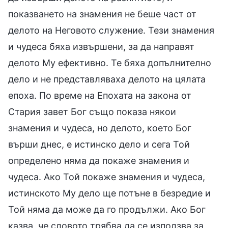
показването на знамения не беше част от
делото на Неговото служение. Тези знамения
и чудеса бяха извършени, за да направят
делото Му ефективно. Те бяха допълнително
дело и не представляваха делото на цялата
епоха. По време на Епохата на закона от
Стария завет Бог също показа някои
знамения и чудеса, но делото, което Бог
върши днес, е истинско дело и сега Той
определено няма да покаже знамения и
чудеса. Ако Той покаже знамения и чудеса,
истинското Му дело ще потъне в безредие и
Той няма да може да го продължи. Ако Бог
казва, че словото трябва да се използва за