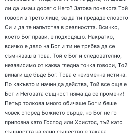
ли да имаш досег с Него? Затова понякога Той
говори в трето лице, за да ти предаде словото
Си и да те напътства в реалността. Всичко,
което Бог прави, е подходящо. Накратко,
всичко е дело на Бог и ти не трябва да се
съмняваш в това. Той е Бог и следователно,
независимо от каква гледна точка говори, Той
винаги ще бъде Бог. Това е неизменна истина.
По какъвто и начин да действа, Той все още е
Бог и Неговата същност няма да се промени!
Петър толкова много обичаше Бог и беше
човек според Божието сърце, но Бог не го
припозна като Господ или Христос, тъй като
същността на едно същество е такава,