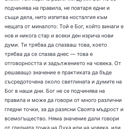
подчинява на правила, не повтаря едни и
същи дела, нито изпитва носталгия към
нещата от миналото: Той е Бог, който винаги е
нов и никога стар и всеки ден изрича нови
думи. Ти трябва да спазваш това, което
трябва да се спазва днес — това е
отговорността и задължението на човека. От
решаващо значение е практиката да бъде
съсредоточена около светлината и думите на
Бог в наши дни. Бог не се подчинява на
правила и може да говори от много различни
гледни точки, за да разясни Своята мъдрост и
всемогъщество. Няма значение дали говори
от гледната точка на Духа или на човека, или