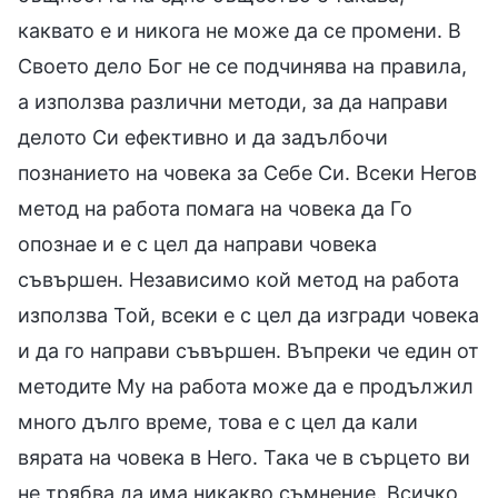
каквато е и никога не може да се промени. В
Своето дело Бог не се подчинява на правила,
а използва различни методи, за да направи
делото Си ефективно и да задълбочи
познанието на човека за Себе Си. Всеки Негов
метод на работа помага на човека да Го
опознае и е с цел да направи човека
съвършен. Независимо кой метод на работа
използва Той, всеки е с цел да изгради човека
и да го направи съвършен. Въпреки че един от
методите Му на работа може да е продължил
много дълго време, това е с цел да кали
вярата на човека в Него. Така че в сърцето ви
не трябва да има никакво съмнение. Всичко