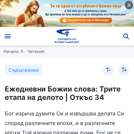
Начало
Четения
Съдържание
Ежедневни Божии слова: Трите
етапа на делото | Откъс 34
Бог изрича думите Си и извършва делата Си
според различните епохи, и в различните
епохи Той изрича различни думи. Бог не се