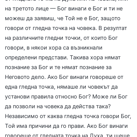
на третото лице — Бог винаги е Бог и ти не
можеш да заявиш, че Той не е Бог, защото
говори от гледна точка на човека. В резултат
на различните гледни точки, от които Бог
говори, в някои хора са възникнали
определени представи. Такива хора нямат
познание за Бог и те нямат познание за
Неговото дело. Ако Бог винаги говореше от
една гледна точка, нямаше ли човекът да
установи правила относно Бог? Може ли Бог
да позволи на човека да действа така?
Независимо от каква гледна точка говори Бог,
Той има причини да го прави. Ако Бог винаги
говореше от гледната точка на Духа, ти щеше