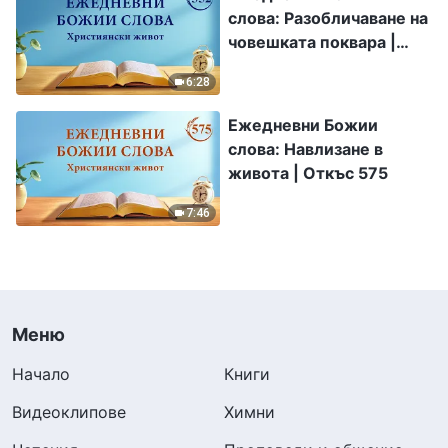
слова: Разобличаване на
човешката поквара |
Откъс 352
6:28
Ежедневни Божии
слова: Навлизане в
живота | Откъс 575
7:46
Меню
Начало
Книги
Видеоклипове
Химни