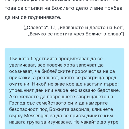
това са стъпки на Божието дело и вие трябва
да им се подчинявате.
(„Словото“, Т.1, „Явяването и делото на Бог“,
„Всичко се постига чрез Божието слово“)
Тъй като бедствията продължават да се
увеличават, все повече хора започват да
осъзнават, че библейските пророчества не са
приказки, а реалност, която се разгръща пред
очите ни. Никой не знае кое ще настъпи първо:
утрешният ден или някое неочаквано бедствие.
Ако желаете да посрещнете завръщането на
Господ със семейството си и да намерите
безопасност под Божията закрила, кликнете
върху Messenger, за да се присъедините към
нашата група за изучаване. Не чакайте до утре.