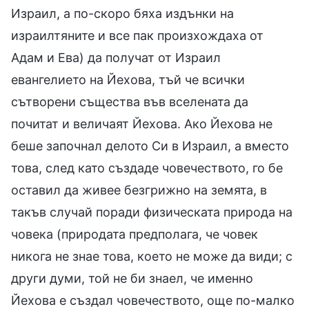
Израил, а по-скоро бяха издънки на
израилтяните и все пак произхождаха от
Адам и Ева) да получат от Израил
евангелието на Йехова, тъй че всички
сътворени същества във вселената да
почитат и величаят Йехова. Ако Йехова не
беше започнал делото Си в Израил, а вместо
това, след като създаде човечеството, го бе
оставил да живее безгрижно на земята, в
такъв случай поради физическата природа на
човека (природата предполага, че човек
никога не знае това, което не може да види; с
други думи, той не би знаел, че именно
Йехова е създал човечеството, още по-малко