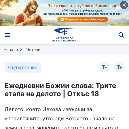
Начало
Четения
Съдържание
Ежедневни Божии слова: Трите
етапа на делото | Откъс 18
Делото, което Йехова извърши за
израилтяните, утвърди Божието начало на
земята сред човеците, което беше и святото