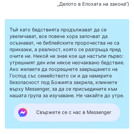
„Делото в Епохата на закона“)
Тъй като бедствията продължават да се
увеличават, все повече хора започват да
осъзнават, че библейските пророчества не са
приказки, а реалност, която се разгръща пред
очите ни. Никой не знае кое ще настъпи първо:
утрешният ден или някое неочаквано бедствие.
Ако желаете да посрещнете завръщането на
Господ със семейството си и да намерите
безопасност под Божията закрила, кликнете
върху Messenger, за да се присъедините към
нашата група за изучаване. Не чакайте до утре.
Свържете се с нас в Messenger