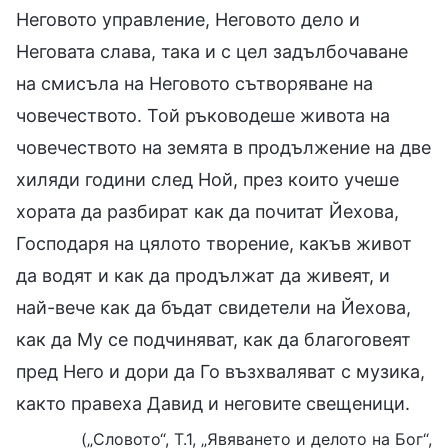
Неговото управление, Неговото дело и
Неговата слава, така и с цел задълбочаване
на смисъла на Неговото сътворяване на
човечеството. Той ръководеше живота на
човечеството на земята в продължение на две
хиляди години след Ной, през които учеше
хората да разбират как да почитат Йехова,
Господаря на цялото творение, какъв живот
да водят и как да продължат да живеят, и
най-вече как да бъдат свидетели на Йехова,
как да Му се подчиняват, как да благоговеят
пред Него и дори да Го възхваляват с музика,
както правеха Давид и неговите свещеници.
(„Словото“, Т.1, „Явяването и делото на Бог“,