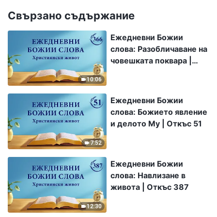
Свързано съдържание
Ежедневни Божии
слова: Разобличаване на
човешката поквара |
Откъс 366
10:06
Ежедневни Божии
слова: Божието явление
и делото Му | Откъс 51
7:52
Ежедневни Божии
слова: Навлизане в
живота | Откъс 387
12:30