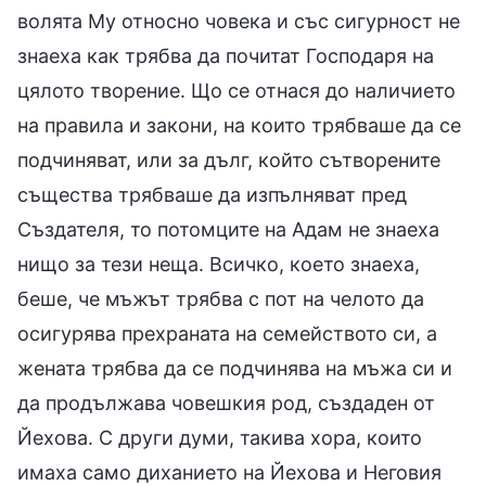
волята Му относно човека и със сигурност не
знаеха как трябва да почитат Господаря на
цялото творение. Що се отнася до наличието
на правила и закони, на които трябваше да се
подчиняват, или за дълг, който сътворените
същества трябваше да изпълняват пред
Създателя, то потомците на Адам не знаеха
нищо за тези неща. Всичко, което знаеха,
беше, че мъжът трябва с пот на челото да
осигурява прехраната на семейството си, а
жената трябва да се подчинява на мъжа си и
да продължава човешкия род, създаден от
Йехова. С други думи, такива хора, които
имаха само диханието на Йехова и Неговия