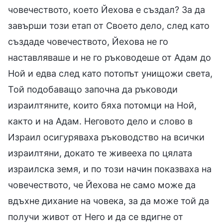
човечеството, което Йехова е създал? За да
завърши този етап от Своето дело, след като
създаде човечеството, Йехова не го
наставляваше и не го ръководеше от Адам до
Ной и едва след като потопът унищожи света,
Той подобаващо започна да ръководи
израилтяните, които бяха потомци на Ной,
както и на Адам. Неговото дело и слово в
Израил осигуряваха ръководство на всички
израилтяни, докато те живееха по цялата
израилска земя, и по този начин показваха на
човечеството, че Йехова не само може да
вдъхне дихание на човека, за да може той да
получи живот от Него и да се вдигне от