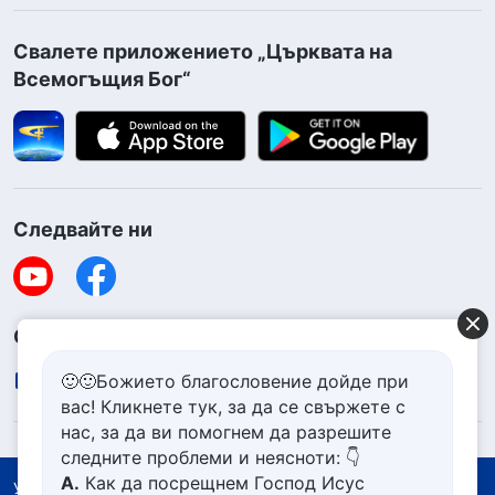
Свалете приложението „Църквата на
Всемогъщия Бог“
Следвайте ни
Свържете се с нас
contact.bg@godfootsteps.org
🙂🙂Божието благословение дойде при
вас! Кликнете тук, за да се свържете с
нас, за да ви помогнем да разрешите
следните проблеми и неясноти: 👇
А.
Как да посрещнем Господ Исус
Условия за ползване