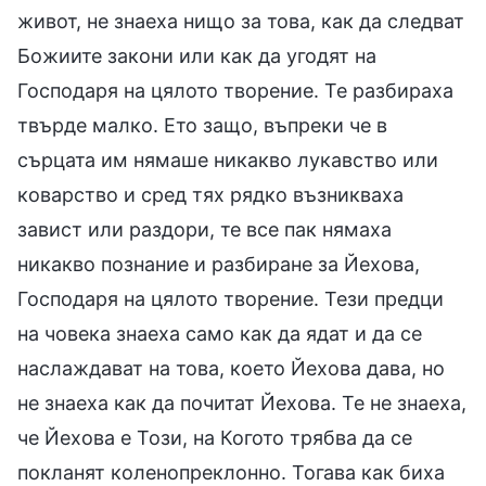
живот, не знаеха нищо за това, как да следват
Божиите закони или как да угодят на
Господаря на цялото творение. Те разбираха
твърде малко. Ето защо, въпреки че в
сърцата им нямаше никакво лукавство или
коварство и сред тях рядко възникваха
завист или раздори, те все пак нямаха
никакво познание и разбиране за Йехова,
Господаря на цялото творение. Тези предци
на човека знаеха само как да ядат и да се
наслаждават на това, което Йехова дава, но
не знаеха как да почитат Йехова. Те не знаеха,
че Йехова е Този, на Когото трябва да се
покланят коленопреклонно. Тогава как биха