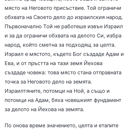
място на Неговото присъствие. Той ограничи
обхвата на Своето дело до израилския народ.
Първоначално Той не работеше извън Израил
и за да ограничи обхвата на делото Си, избра
народ, който сметна за подходящ за целта.
Израил е мястото, където Бог създаде Адам и
Ева, и от пръстта на тази земя Йехова
създаде човека: това място стана отправната
точка за Неговото дело на земята.
Израилтяните, потомци на Ной, а също и
потомци на Адам, бяха човешкият фундамент
за делото на Йехова на земята.
По онова време значението, целта и етапите