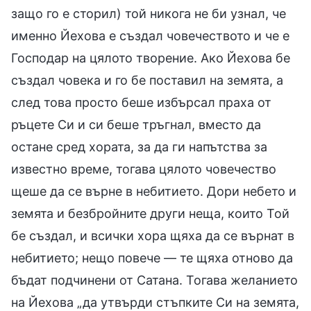
защо го е сторил) той никога не би узнал, че
именно Йехова е създал човечеството и че е
Господар на цялото творение. Ако Йехова бе
създал човека и го бе поставил на земята, а
след това просто беше избърсал праха от
ръцете Си и си беше тръгнал, вместо да
остане сред хората, за да ги напътства за
известно време, тогава цялото човечество
щеше да се върне в небитието. Дори небето и
земята и безбройните други неща, които Той
бе създал, и всички хора щяха да се върнат в
небитието; нещо повече — те щяха отново да
бъдат подчинени от Сатана. Тогава желанието
на Йехова „да утвърди стъпките Си на земята,