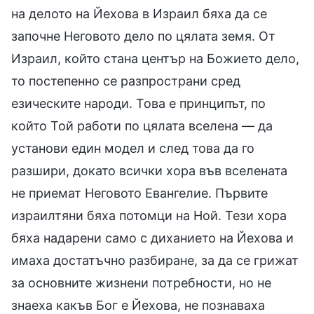
на делото на Йехова в Израил бяха да се
започне Неговото дело по цялата земя. От
Израил, който стана център на Божието дело,
то постепенно се разпространи сред
езическите народи. Това е принципът, по
който Той работи по цялата вселена — да
установи един модел и след това да го
разшири, докато всички хора във вселената
не приемат Неговото Евангелие. Първите
израилтяни бяха потомци на Ной. Тези хора
бяха надарени само с диханието на Йехова и
имаха достатъчно разбиране, за да се грижат
за основните жизнени потребности, но не
знаеха какъв Бог е Йехова, не познаваха