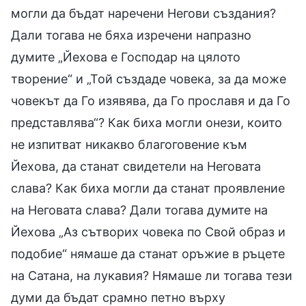
могли да бъдат наречени Негови създания?
Дали тогава не бяха изречени напразно
думите „Йехова е Господар на цялото
творение“ и „Той създаде човека, за да може
човекът да Го изявява, да Го прославя и да Го
представлява“? Как биха могли онези, които
не изпитват никакво благоговение към
Йехова, да станат свидетели на Неговата
слава? Как биха могли да станат проявление
на Неговата слава? Дали тогава думите на
Йехова „Аз сътворих човека по Свой образ и
подобие“ нямаше да станат оръжие в ръцете
на Сатана, на лукавия? Нямаше ли тогава тези
думи да бъдат срамно петно върху