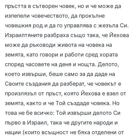
пръстта в сътворен човек, но и че може да
изпепели човечеството, да прокълне
човешкия род и да го управлява с жезъла Си.
Израилтяните разбраха също така, че Йехова
може да ръководи живота на човека на
земята, като говори и работи сред хората
според часовете на деня и нощта. Делото,
което извърши, беше само за да даде на
Своите създания да разберат, че човекът е
произлязъл от пръст, която Йехова е взел от
земята, както и че Той създаде човека. Но
това не бе всичко: Той извърши делото Си
първо в Израил, така че другите народи и
нации (които всъщност не бяха отделени от