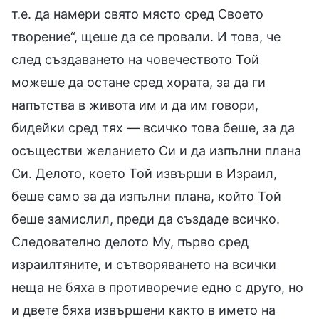
т.е. да намери свято място сред Своето
творение“, щеше да се провали. И това, че
след създаването на човечеството Той
можеше да остане сред хората, за да ги
напътства в живота им и да им говори,
бидейки сред тях — всичко това беше, за да
осъществи желанието Си и да изпълни плана
Си. Делото, което Той извърши в Израил,
беше само за да изпълни плана, който Той
беше замислил, преди да създаде всичко.
Следователно делото Му, първо сред
израилтяните, и сътворяването на всички
неща не бяха в противоречие едно с друго, но
и двете бяха извършени както в името на