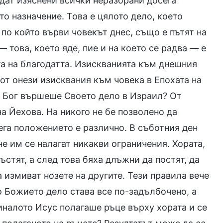
ъдат изяснени всички неразбрани досега
то назначение. Това е цялото дело, което
 по който върви човекът днес, също е пътят на
— това, което яде, пие и на което се радва — е
та на благодатта. Изискванията към днешния
 от онези изисквания към човека в Епохата на
то Бог вършеше Своето дело в Израил? От
на Йехова. На никого не бе позволено да
ега положението е различно. В съботния ден
не им се налагат никакви ограничения. Хората,
ъстят, а след това бяха длъжни да постят, да
а измиват нозете на другите. Тези правила вече
то Божието дело става все по-задълбочено, а
иналото Исус полагаше ръце върху хората и се