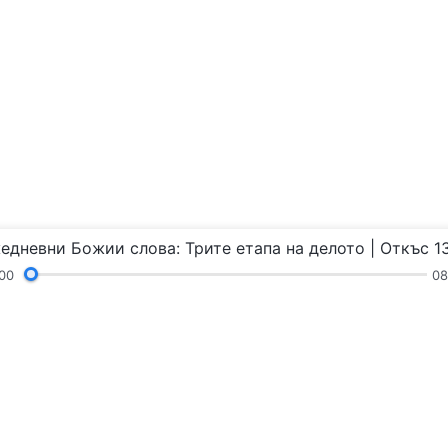
едневни Божии слова: Трите етапа на делото | Откъс 1
00
08
Химни
Четения
Проповеди и общение