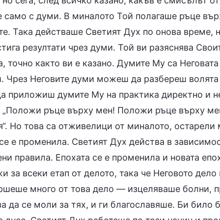
но сега, след всичко казано, какъв е смисълът о
 само с думи. В миналото Той полагаше ръце върх
е. Така действаше Светият Дух по онова време, н
тига резултати чрез думи. Той ви разяснява Свои
, точно както ви е казано. Думите Му са Неговата
. Чрез Неговите думи можеш да разбереш волята 
да приложиш думите Му на практика директно и н
: „Положи ръце върху мен! Положи ръце върху мен,
“. Но това са отживелици от миналото, остарели 
се е променила. Светият Дух действа в зависимос
ни правила. Епохата се е променила и новата епо
и за всеки етап от делото, така че Неговото дело 
ршеше много от това дело — изцеляваше болни, 
за да се моли за тях, и ги благославяше. Би бил