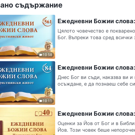
ано съдържание
Ежедневни Божии слова:
Цялото човечество е покварено 
Бог. Въпреки това сред всички 
10:58
Ежедневни Божии слова:
Днес Бог ви съди, наказва ви и 
осъждане, е да познаеш себе си.
10:11
Ежедневни Божии слова: 
Оценки за Йов от Бог и в Библи
Йов. Този човек беше непорочен