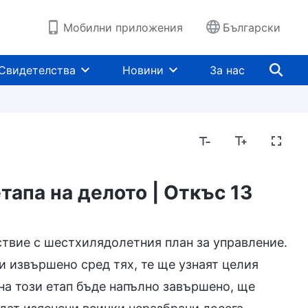
Мобилни приложения
Български
Свидетелства
Новини
За нас
тапа на делото | Откъс 13
ъщението
Познаване на Божието дело
Нрав
ствие с шестхилядолетния план за управление.
 и извършено сред тях, те ще узнаят целия
 на този етап бъде напълно завършено, ще