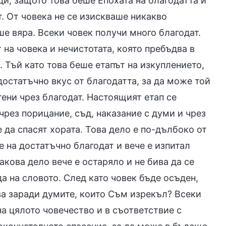
ди, защото това беше Епохата на благодатта и
. От човека не се изискваше никакво
е вяра. Всеки човек получи много благодат.
 на човека и нечистотата, която пребъдва в
 Тъй като това беше етапът на изкуплението,
достатъчно вкус от благодатта, за да може той
тени чрез благодат. Настоящият етап се
чрез порицание, съд, наказание с думи и чрез
 да спасят хората. Това дело е по-дълбоко от
е на достатъчно благодат и вече е изпитал
Такова дело вече е остаряло и не бива да се
а на словото. След като човек бъде осъден,
ва заради думите, които Съм изрекъл? Всеки
на цялото човечество и в съответствие с