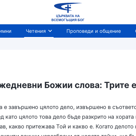
имни
Четения
Проповеди и общение
жедневни Божии слова: Трите е
 и делото Му
Съдът в последните дни
Въпл
га е завършено цялото дело, извършено в съответ
д като цялото това дело бъде разкрито на хората
в, какво притежава Той и какво е. Когато делото