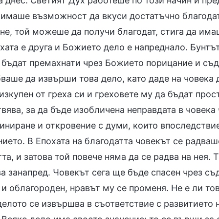
 днес. Светият Дух работеше по този начин и пре
 имаше възможност да вкуси достатъчно благодат
не, той можеше да получи благодат, стига да имаш
хата е друга и Божието дело е напреднало. Бунтът
 бъдат премахнати чрез Божието порицание и съд.
ваше да извърши това дело, като даде на човека 
изкупен от греха си и греховете му да бъдат прос
ява, за да бъде изобличена неправдата в човека 
иниране и откровение с думи, които впоследствие
ието. В Епохата на благодатта човекът се радваш
та, и затова той повече няма да се радва на нея. 
 занапред. Човекът сега ще бъде спасен чрез съд
 и облагороден, нравът му се променя. Не е ли то
делото се извършва в съответствие с развитието 