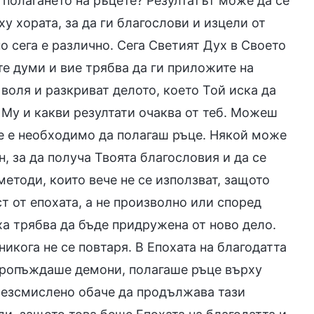
т полагането на ръцете? Резултатът може да се
у хората, за да ги благослови и изцели от
о сега е различно. Сега Светият Дух в Своето
те думи и вие трябва да ги приложите на
 воля и разкриват делото, което Той иска да
Му и какви резултати очаква от теб. Можеш
е е необходимо да полагаш ръце. Някой може
 за да получа Твоята благословия и да се
методи, които вече не се използват, защото
т от епохата, а не произволно или според
ха трябва да бъде придружена от ново дело.
никога не се повтаря. В Епохата на благодатта
пропъждаше демони, полагаше ръце върху
о безсмислено обаче да продължава тази