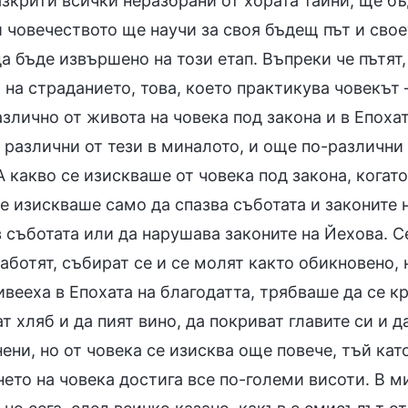
азкрити всички неразбрани от хората тайни, ще б
 човечеството ще научи за своя бъдещ път и свое
а бъде извършено на този етап. Въпреки че пътят,
 на страданието, това, което практикува човекът 
злично от живота на човека под закона и в Епоха
 различни от тези в миналото, и още по-различни
А какво се изискваше от човека под закона, кога
е изискваше само да спазва съботата и законите 
 съботата или да нарушава законите на Йехова. С
аботят, събират се и се молят както обикновено, 
вееха в Епохата на благодатта, трябваше да се кр
т хляб и да пият вино, да покриват главите си и д
ени, но от човека се изисква още повече, тъй ка
ето на човека достига все по-големи висоти. В м