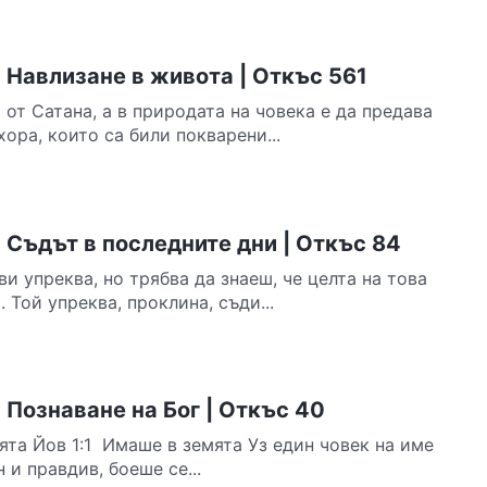
 Навлизане в живота | Откъс 561
от Сатана, а в природата на човека е да предава
хора, които са били покварени...
 Съдът в последните дни | Откъс 84
ви упреква, но трябва да знаеш, че целта на това
 Той упреква, проклина, съди...
Познаване на Бог | Откъс 40
ята Йов 1:1 Имаше в земята Уз един човек на име
 и правдив, боеше се...