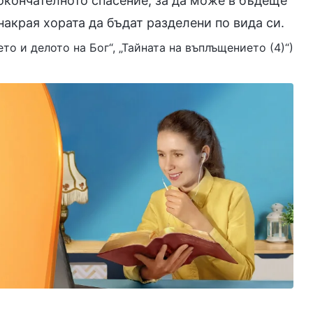
 окончателното спасение, за да може в бъдеще
акрая хората да бъдат разделени по вида си.
нето и делото на Бог“, „Тайната на въплъщението (4)“)