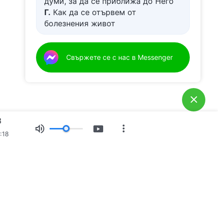
думи, за да се приближа до Него
Г.
Как да се отървем от
болезнения живот
Д.
Имам молба за молитва
Свържете се с нас в Messenger
3
:18
Свидетелства
Новини
За нас