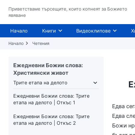
Приветстваме търсещите, които копнеят за Божието
явяване
Начало
Книги
Видеоклипове
Х
Начало
Четения
Ежедневни Божии слова:
Християнски живот
Е
Трите етапа на делото
Трите етапа на делото
Божието явление
Ежедневни Божии слова: Трите
етапа на делото | Откъс 1
Едва се
Едва сле
Ежедневни Божии слова: Трите
етапа на делото | Откъс 2
Божи нра