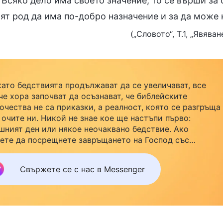
 Всяко дело има своето значение; то се върши за
ят род да има по-добро назначение и за да може н
(„Словото“, Т.1, „Явява
като бедствията продължават да се увеличават, все
че хора започват да осъзнават, че библейските
очества не са приказки, а реалност, която се разгръща
 очите ни. Никой не знае кое ще настъпи първо:
шният ден или някое неочаквано бедствие. Ако
ете да посрещнете завръщането на Господ със
йството си и да намерите безопасност под Божията
ила, кликнете върху Messenger, за да се присъедините
Свържете се с нас в Messenger
нашата група за изучаване. Не чакайте до утре.