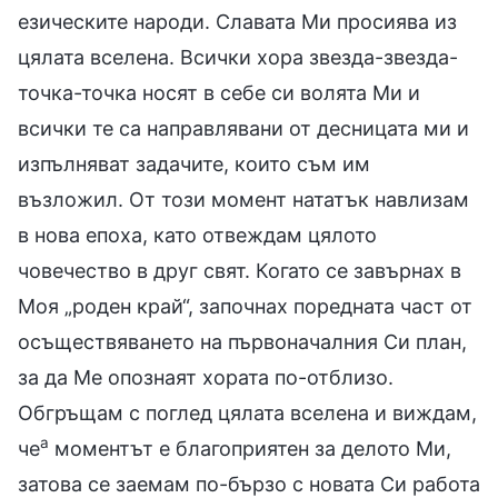
езическите народи. Славата Ми просиява из
цялата вселена. Всички хора звезда-звезда-
точка-точка носят в себе си волята Ми и
всички те са направлявани от десницата ми и
изпълняват задачите, които съм им
възложил. От този момент нататък навлизам
в нова епоха, като отвеждам цялото
човечество в друг свят. Когато се завърнах в
Моя „роден край“, започнах поредната част от
осъществяването на първоначалния Си план,
за да Ме опознаят хората по-отблизо.
Обгръщам с поглед цялата вселена и виждам,
а
че
моментът е благоприятен за делото Ми,
затова се заемам по-бързо с новата Си работа