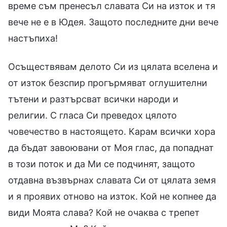
време съм пренесъл славата Си на изток и тя
вече не е в Юдея. Защото последните дни вече
настъпиха!
Осъществявам делото Си из цялата вселена и
от изток безспир прогърмяват оглушителни
тътени и разтърсват всички народи и
религии. С гласа Си преведох цялото
човечество в настоящето. Карам всички хора
да бъдат завоювани от Моя глас, да попаднат
в този поток и да Ми се подчинят, защото
отдавна възвърнах славата Си от цялата земя
и я проявих отново на изток. Кой не копнее да
види Моята слава? Кой не очаква с трепет