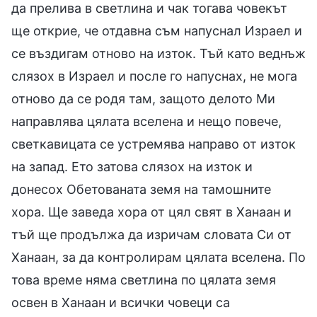
да прелива в светлина и чак тогава човекът
ще открие, че отдавна съм напуснал Израел и
се въздигам отново на изток. Тъй като веднъж
слязох в Израел и после го напуснах, не мога
отново да се родя там, защото делото Ми
направлява цялата вселена и нещо повече,
светкавицата се устремява направо от изток
на запад. Ето затова слязох на изток и
донесох Обетованата земя на тамошните
хора. Ще заведа хора от цял свят в Ханаан и
тъй ще продължа да изричам словата Си от
Ханаан, за да контролирам цялата вселена. По
това време няма светлина по цялата земя
освен в Ханаан и всички човеци са