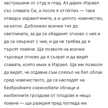
застрашени от студ и глад. Аз дарих Израел
със славата Си, а после я оттеглих — така
отведох израилтяните, а и цялото човечество,
на изток. Доближих всички тях до
светлината, за да се обединят отново с нея и
да се свържат с нея, и да не трябва да я
търсят повече. Ще позволя на всички
търсещи отново да я съзрат и да видят
славата, която имах в Израел. Ще им позволя
да видят, че отдавна съм слязъл на бял облак
сред човечеството, да се насладят на
безбройните снежнобели облаци и
изобилните гроздове от плодове и нещо
повече — ще разкрия пред погледа им