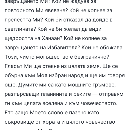
завръщането Ми? Кой не жадува за
повторното Ми явяване? Кой не копнее за
прелестта Ми? Кой би отказал да дойде в
светлината? Кой не би желал да види
щедростта на Ханаан? Кой не копнее за
завръщането на Избавителя? Кой не обожава
Този, чието могъщество е безгранично?
Гласът Ми ще отекне из цялата земя. Ще се
обърна към Моя избран народ и ще им говоря
още. Думите ми са като мощните гръмове,
разтърсващи планините и реките — отправям
ги към цялата вселена и към човечеството.
Ето защо Моето слово е пазено като
съкровище от хората и цялото човечество