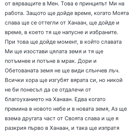
от вярващите в Мен. Това е принципът Ми на
работа. Защото ще дойде време, когато Моята
слава ще се оттегли от Ханаан, ще дойде и
време, в което тя ще напусне и избраните.
При това ще дойде момент, в който славата
Ми ще изостави цялата земя и тя ще
потъмнее и потъне в мрак. Дори и
Обетованата земя не ще види слънчев лъч.
Всички хора ще изгубят вярата си, но никой
не би понесъл да се отдалечи от
благоуханието на Ханаан. Едва когато
премина в новото небе и в новата земя, Аз ще
взема другата част от Своята слава и ще я
разкрия първо в Ханаан, и така ще изпратя