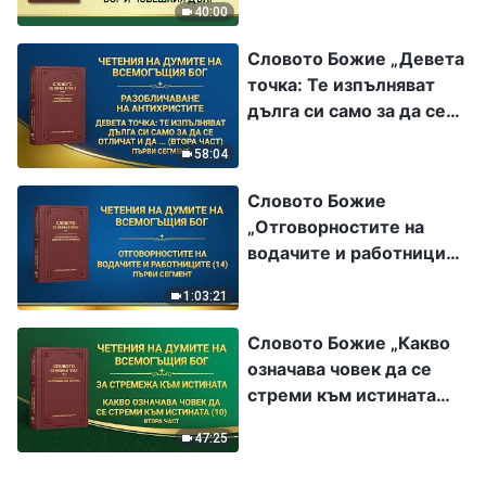
40:00
човешкия дълг“
Словото Божие „Девета
точка: Те изпълняват
дълга си само за да се
отличат и да задоволят
58:04
собствените си
интереси и амбиции;
Словото Божие
никога не се
„Отговорностите на
съобразяват с
водачите и работниците
интересите на Божия
(14)“ Първи сегмент
дом и дори предават
1:03:21
тези интереси, като ги
Словото Божие „Какво
разменят за лична слава
означава човек да се
(втора част)“ Първи
стреми към истината
сегмент
(10)“ Втора част
47:25