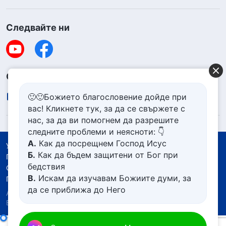
Следвайте ни
Свържете се с нас
contact.bg@godfootsteps.org
🙂🙂Божието благословение дойде при
вас! Кликнете тук, за да се свържете с
нас, за да ви помогнем да разрешите
следните проблеми и неясноти: 👇
А.
Как да посрещнем Господ Исус
Условия за ползване
Б.
Как да бъдем защитени от Бог при
Политика за поверителност
бедствия
Със съдействието на
В.
Искам да изучавам Божиите думи, за
Политика за бисквитките
да се приближа до Него
Авторско право © 2026
Църквата на Всемогъщия
Г.
Как да се отървем от болезнения
Бог.
Всички права запазени.
живот
Д.
Имам молба за молитва