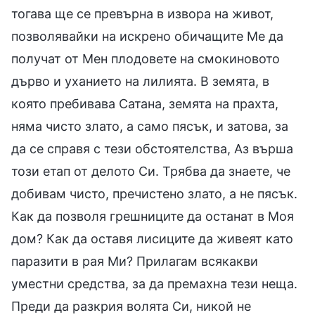
тогава ще се превърна в извора на живот,
позволявайки на искрено обичащите Ме да
получат от Мен плодовете на смокиновото
дърво и уханието на лилията. В земята, в
която пребивава Сатана, земята на прахта,
няма чисто злато, а само пясък, и затова, за
да се справя с тези обстоятелства, Аз върша
този етап от делото Си. Трябва да знаете, че
добивам чисто, пречистено злато, а не пясък.
Как да позволя грешниците да останат в Моя
дом? Как да оставя лисиците да живеят като
паразити в рая Ми? Прилагам всякакви
уместни средства, за да премахна тези неща.
Преди да разкрия волята Си, никой не