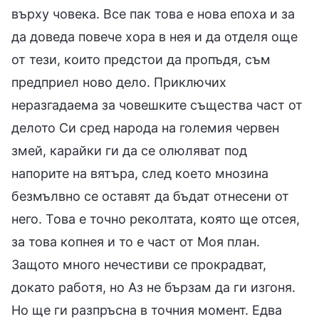
върху човека. Все пак това е нова епоха и за
да доведа повече хора в нея и да отделя още
от тези, които предстои да пропъдя, съм
предприел ново дело. Приключих
неразгадаема за човешките същества част от
делото Си сред народа на големия червен
змей, карайки ги да се олюляват под
напорите на вятъра, след което мнозина
безмълвно се оставят да бъдат отнесени от
него. Това е точно реколтата, която ще отсея,
за това копнея и то е част от Моя план.
Защото много нечестиви се прокрадват,
докато работя, но Аз не бързам да ги изгоня.
Но ще ги разпръсна в точния момент. Едва