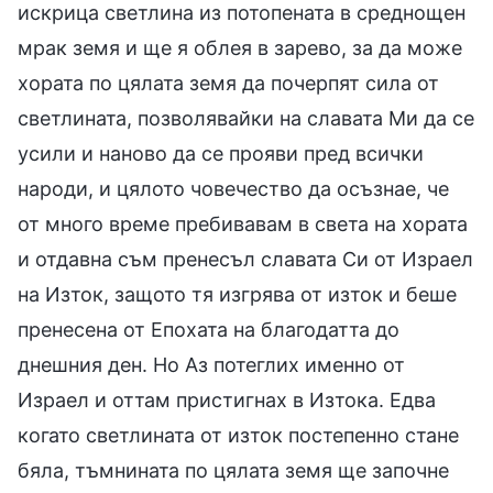
искрица светлина из потопената в среднощен
мрак земя и ще я облея в зарево, за да може
хората по цялата земя да почерпят сила от
светлината, позволявайки на славата Ми да се
усили и наново да се прояви пред всички
народи, и цялото човечество да осъзнае, че
от много време пребивавам в света на хората
и отдавна съм пренесъл славата Си от Израел
на Изток, защото тя изгрява от изток и беше
пренесена от Епохата на благодатта до
днешния ден. Но Аз потеглих именно от
Израел и оттам пристигнах в Изтока. Едва
когато светлината от изток постепенно стане
бяла, тъмнината по цялата земя ще започне