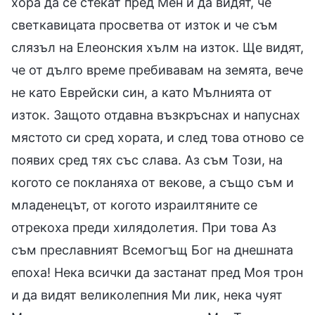
хора да се стекат пред Мен и да видят, че
светкавицата просветва от изток и че съм
слязъл на Елеонския хълм на изток. Ще видят,
че от дълго време пребивавам на земята, вече
не като Еврейски син, а като Мълнията от
изток. Защото отдавна възкръснах и напуснах
мястото си сред хората, и след това отново се
появих сред тях със слава. Аз съм Този, на
когото се покланяха от векове, а също съм и
младенецът, от когото израилтяните се
отрекоха преди хилядолетия. При това Аз
съм преславният Всемогъщ Бог на днешната
епоха! Нека всички да застанат пред Моя трон
и да видят великолепния Ми лик, нека чуят