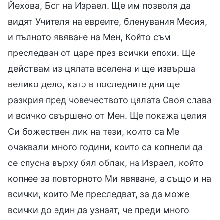
Йехова, Бог на Израел. Ще им позволя да
видят Учителя на евреите, бленувания Месия,
и пълното явяване на Мен, Който съм
преследван от царе през всички епохи. Ще
действам из цялата вселена и ще извърша
велико дело, като в последните дни ще
разкрия пред човечеството цялата Своя слава
и всичко свършено от Мен. Ще покажа целия
Си божествен лик на тези, които са Ме
очаквали много години, които са копнели да
се спусна върху бял облак, на Израел, който
копнее за повторното Ми явяване, а също и на
всички, които Ме преследват, за да може
всички до един да узнаят, че преди много