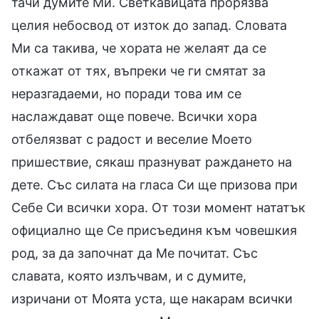
тачи думите Ми. Светкавицата прорязва
целия небосвод от изток до запад. Словата
Ми са такива, че хората не желаят да се
откажат от тях, въпреки че ги смятат за
неразгадаеми, но поради това им се
наслаждават още повече. Всички хора
отбелязват с радост и веселие Моето
пришествие, сякаш празнуват раждането на
дете. Със силата на гласа Си ще призова при
Себе Си всички хора. От този момент нататък
официално ще Се присъединя към човешкия
род, за да започнат да Ме почитат. Със
славата, която излъчвам, и с думите,
изричани от Моята уста, ще накарам всички