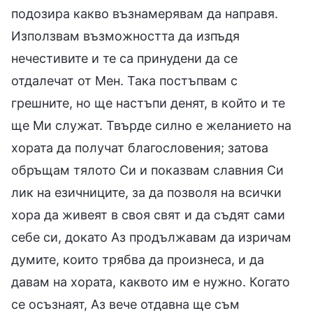
подозира какво възнамерявам да направя.
Използвам възможността да изпъдя
нечестивите и те са принудени да се
отдалечат от Мен. Така постъпвам с
грешните, но ще настъпи денят, в който и те
ще Ми служат. Твърде силно е желанието на
хората да получат благословения; затова
обръщам тялото Си и показвам славния Си
лик на езичниците, за да позволя на всички
хора да живеят в своя свят и да съдят сами
себе си, докато Аз продължавам да изричам
думите, които трябва да произнеса, и да
давам на хората, каквото им е нужно. Когато
се осъзнаят, Аз вече отдавна ще съм