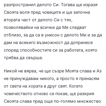
разпространил делото Си. Тогава ще изразя
Своята воля пред човеците и ще започна
втората част от делото Си с тях,
позволявайки на всички да Ме следват
отблизо, за да са в унисон с делото Ми и за да
дам на всекиго възможност да допринесе
според способностите си за работата, която
трябва да свърша.
Никой не вярва, че ще съзре Моята слава и Аз
не принуждавам никого, а просто я пренасям
от света на хората в друг свят. Когато
човечеството отново се покае, ще разкрия
Своята слава пред още по-голямо множество