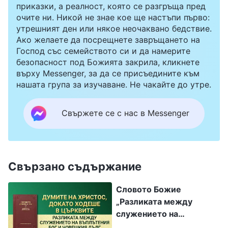
приказки, а реалност, която се разгръща пред
очите ни. Никой не знае кое ще настъпи първо:
утрешният ден или някое неочаквано бедствие.
Ако желаете да посрещнете завръщането на
Господ със семейството си и да намерите
безопасност под Божията закрила, кликнете
върху Messenger, за да се присъедините към
нашата група за изучаване. Не чакайте до утре.
Свържете се с нас в Messenger
Свързано съдържание
Словото Божие
„Разликата между
служението на
въплътения Бог и