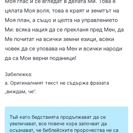
Моя глас и се вгледат в делата Ми. Това е
цялата Моя воля, това е краят и зенитът на
Моя план, а също и целта на управлението
Ми: всяка нация да се прекланя пред Мен, да
Ме почитат на всички земни езици, всеки
човек да се уповава на Мен и всички народи
да са Мои верни поданици!
Забележка:
а. Оригиналният текст не съдържа фразата
„виждам, че“.
Тъй като бедствията продължават да се
увеличават, все повече хора започват да
осъзнават, че библейските пророчества не са