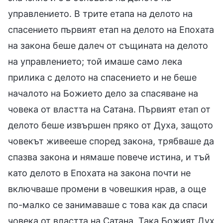
управлението. В трите етапа на делото на
спасението първият етап на делото на Епохата
на закона беше далеч от същината на делото
на управлението; той имаше само лека
прилика с делото на спасението и не беше
началото на Божието дело за спасяване на
човека от властта на Сатана. Първият етап от
делото беше извършен пряко от Духа, защото
човекът живееше според закона, трябваше да
спазва закона и нямаше повече истина, и тъй
като делото в Епохата на закона почти не
включваше промени в човешкия нрав, а още
по-малко се занимаваше с това как да спаси
човека от властта на Сатана. Така Божият Дух