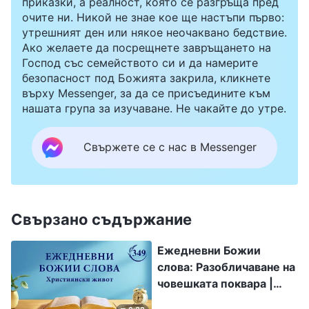
приказки, а реалност, която се разгръща пред
очите ни. Никой не знае кое ще настъпи първо:
утрешният ден или някое неочаквано бедствие.
Ако желаете да посрещнете завръщането на
Господ със семейството си и да намерите
безопасност под Божията закрила, кликнете
върху Messenger, за да се присъедините към
нашата група за изучаване. Не чакайте до утре.
Свържете се с нас в Messenger
Свързано съдържание
Ежедневни Божии
слова: Разобличаване на
човешката поквара |
Откъс 349