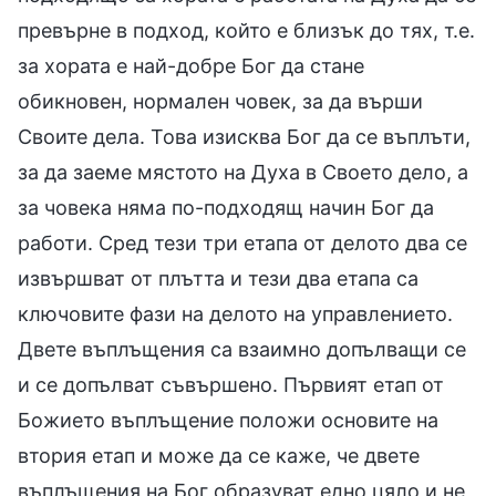
превърне в подход, който е близък до тях, т.е.
за хората е най-добре Бог да стане
обикновен, нормален човек, за да върши
Своите дела. Това изисква Бог да се въплъти,
за да заеме мястото на Духа в Своето дело, а
за човека няма по-подходящ начин Бог да
работи. Сред тези три етапа от делото два се
извършват от плътта и тези два етапа са
ключовите фази на делото на управлението.
Двете въплъщения са взаимно допълващи се
и се допълват съвършено. Първият етап от
Божието въплъщение положи основите на
втория етап и може да се каже, че двете
въплъщения на Бог образуват едно цяло и не