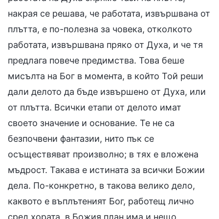
накрая се решава, че работата, извършвана от
плътта, е по-полезна за човека, отколкото
работата, извършвана пряко от Духа, и че тя
предлага повече предимства. Това беше
мисълта на Бог в момента, в който Той реши
дали делото да бъде извършено от Духа, или
от плътта. Всички етапи от делото имат
своето значение и основание. Те не са
безпочвени фантазии, нито пък се
осъществяват произволно; в тях е вложена
мъдрост. Такава е истината за всички Божии
дела. По-конкретно, в такова велико дело,
каквото е въплътеният Бог, работещ лично
сред хората, в Божия план има и нещо