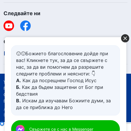
Следвайте ни
Свържете се с нас
contact.bg@godfootsteps.org
🙂🙂Божието благословение дойде при
вас! Кликнете тук, за да се свържете с
нас, за да ви помогнем да разрешите
следните проблеми и неясноти: 👇
А.
Как да посрещнем Господ Исус
Условия за ползване
Б.
Как да бъдем защитени от Бог при
Политика за поверителност
бедствия
Със съдействието на
В.
Искам да изучавам Божиите думи, за
Политика за бисквитките
да се приближа до Него
Авторско право © 2026
Църквата на Всемогъщия
Г.
Как да се отървем от болезнения
Бог.
Всички права запазени.
живот
Д.
Имам молба за молитва
Ежедневни Божии слова: Въплъщението | Откъс 122
Свържете се с нас в Messenger