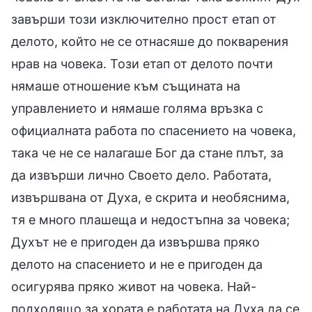
завърши този изключително прост етап от
делото, който не се отнасяше до покварения
нрав на човека. Този етап от делото почти
нямаше отношение към същината на
управлението и нямаше голяма връзка с
официалната работа по спасението на човека,
така че не се налагаше Бог да стане плът, за
да извърши лично Своето дело. Работата,
извършвана от Духа, е скрита и необяснима,
тя е много плашеща и недостъпна за човека;
Духът не е пригоден да извършва пряко
делото на спасението и не е пригоден да
осигурява пряко живот на човека. Най-
подходящо за хората е работата на Духа да се