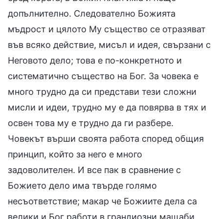
допълнително. Следователно Божията
мъдрост и цялото Му същество се отразяват
във всяко действие, мисъл и идея, свързани с
Неговото дело; това е по-конкретното и
систематично същество на Бог. За човека е
много трудно да си представи тези сложни
мисли и идеи, трудно му е да повярва в тях и
освен това му е трудно да ги разбере.
Човекът върши своята работа според общия
принцип, който за него е много
задоволителен. И все пак в сравнение с
Божието дело има твърде голямо
несъответствие; макар че Божиите дела са
велики и Бог работи в грандиозни мащаби,