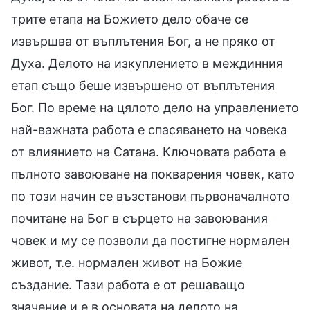
трите етапа на Божието дело обаче се
извършва от въплътения Бог, а не пряко от
Духа. Делото на изкуплението в междинния
етап също беше извършено от въплътения
Бог. По време на цялото дело на управлението
най-важната работа е спасяването на човека
от влиянието на Сатана. Ключовата работа е
пълното завоюване на покварения човек, като
по този начин се възстанови първоначалното
почитане на Бог в сърцето на завоювания
човек и му се позволи да постигне нормален
живот, т.е. нормален живот на Божие
създание. Тази работа е от решаващо
значение и е в основата на делото на