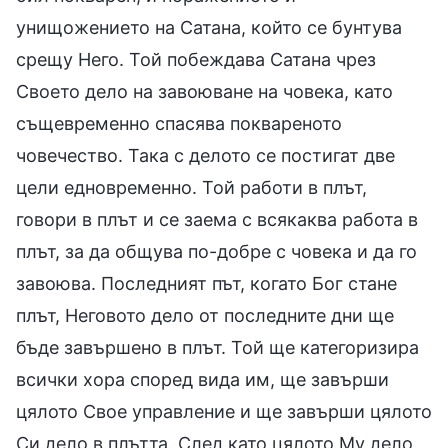
унищожението на Сатана, който се бунтува
срещу Него. Той побеждава Сатана чрез
Своето дело на завоюване на човека, като
същевременно спасява поквареното
човечество. Така с делото се постигат две
цели едновременно. Той работи в плът,
говори в плът и се заема с всякаква работа в
плът, за да общува по-добре с човека и да го
завоюва. Последният път, когато Бог стане
плът, Неговото дело от последните дни ще
бъде завършено в плът. Той ще категоризира
всички хора според вида им, ще завърши
цялото Свое управление и ще завърши цялото
Си дело в плътта. След като цялото Му дело