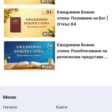
12:52
Ежедневни Божии
слова: Познаване на Бог |
Откъс 84
7:55
Ежедневни Божии
слова: Разобличаване на
религиозни представи |
Откъс 288
12:23
Меню
Начало
Книги