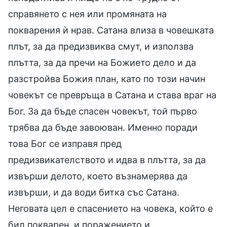
справянето с нея или промяната на
покварения ѝ нрав. Сатана влиза в човешката
плът, за да предизвиква смут, и използва
плътта, за да пречи на Божието дело и да
разстройва Божия план, като по този начин
човекът се превръща в Сатана и става враг на
Бог. За да бъде спасен човекът, той първо
трябва да бъде завоюван. Именно поради
това Бог се изправя пред
предизвикателството и идва в плътта, за да
извърши делото, което възнамерява да
извърши, и да води битка със Сатана.
Неговата цел е спасението на човека, който е
бил покварен, и поражението и