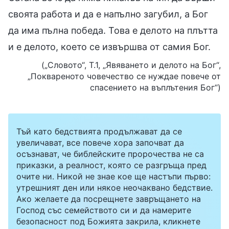
своята работа и да е напълно загубил, а Бог
да има пълна победа. Това е делото на плътта
и е делото, което се извършва от самия Бог.
(„Словото“, Т.1, „Явяването и делото на Бог“,
„Поквареното човечество се нуждае повече от
спасението на въплътения Бог“)
Тъй като бедствията продължават да се
увеличават, все повече хора започват да
осъзнават, че библейските пророчества не са
приказки, а реалност, която се разгръща пред
очите ни. Никой не знае кое ще настъпи първо:
утрешният ден или някое неочаквано бедствие.
Ако желаете да посрещнете завръщането на
Господ със семейството си и да намерите
безопасност под Божията закрила, кликнете