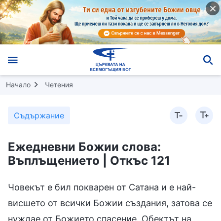
Начало
Четения
Съдържание
Ежедневни Божии слова:
Въплъщението | Откъс 121
Човекът е бил покварен от Сатана и е най-
висшето от всички Божии създания, затова се
нуждае от Божието спасение. Обектът на