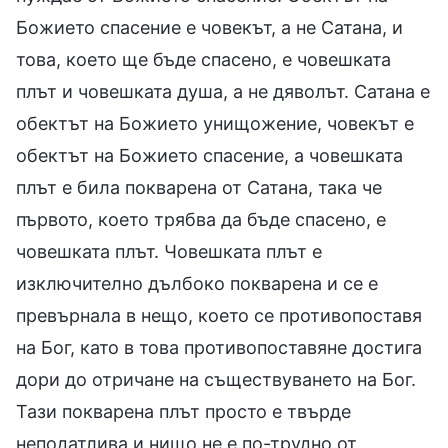
Божието спасение е човекът, а не Сатана, и
това, което ще бъде спасено, е човешката
плът и човешката душа, а не дяволът. Сатана е
обектът на Божието унищожение, човекът е
обектът на Божието спасение, а човешката
плът е била покварена от Сатана, така че
първото, което трябва да бъде спасено, е
човешката плът. Човешката плът е
изключително дълбоко покварена и се е
превърнала в нещо, което се противопоставя
на Бог, като в това противопоставяне достига
дори до отричане на съществуването на Бог.
Тази покварена плът просто е твърде
неподатлива и нищо не е по-трудно от