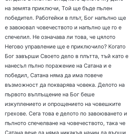
на земята приключи, Той ще бъде пълен
победител. Работейки в плът, Бог напълно ще
е завоювал човечеството и напълно ще го е
спечелил. Не означава ли това, че цялото
Негово управление ще е приключило? Когато
Бог завърши Своето дело в плътта, тъй като е
нанесъл пълно поражение на Сатана и е
победил, Сатана няма да има повече
възможност да покварява човека. Делото на
първото въплъщение на Бог беше
изкуплението и опрощението на човешките
грехове. Сега това е делото по завоюването и
пълното спечелване на човечеството, така че
Сатана вече да няма никакъв начин да върши