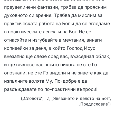
преувеличени фантазии, трябва да проясним
духовното си зрение. Трябва да мислим за
практическата работа на Бог и да се вгледаме
в практическите аспекти на Бог. Не се
отнасяйте и изгубвайте в мечтания, винаги
копнеейки за деня, в който Господ Исус
внезапно ще слезе сред вас, възседнал облак,
и ще възнесе вас, които никога не сте Го
опознали, не сте Го видели и не знаете как да
изпълните волята Му. По-добре е да
разсъждавате по по-практични въпроси!
(„Словото“, Т.1, „Явяването и делото на Бог“,
„Предисловие“)