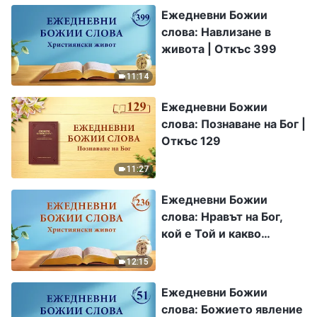
Ежедневни Божии
слова: Навлизане в
живота | Откъс 399
11:14
Ежедневни Божии
слова: Познаване на Бог |
Откъс 129
11:27
Ежедневни Божии
слова: Нравът на Бог,
кой е Той и какво
притежава | Откъс 236
12:15
Ежедневни Божии
слова: Божието явление