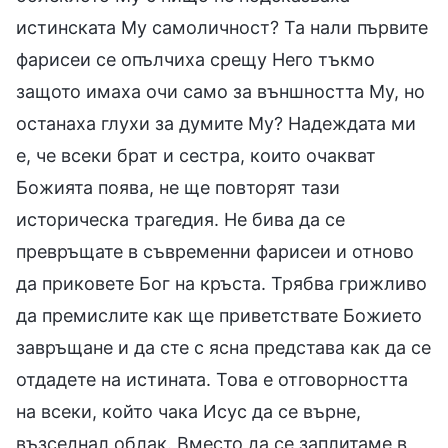
истинската Му самоличност? Та нали първите
фарисеи се опълчиха срещу Него тъкмо
защото имаха очи само за външността Му, но
останаха глухи за думите Му? Надеждата ми
е, че всеки брат и сестра, които очакват
Божията поява, не ще повторят тази
историческа трагедия. Не бива да се
превръщате в съвременни фарисеи и отново
да приковете Бог на кръста. Трябва грижливо
да премислите как ще приветствате Божието
завръщане и да сте с ясна представа как да се
отдадете на истината. Това е отговорността
на всеки, който чака Исус да се върне,
възседнал облак. Вместо да се заплитаме в