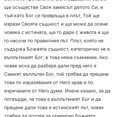
ще осъществи Своя замисъл делото Си, и
тъй като Бог се превръща в плът, Той ще
изрази Своята същност и ще може да осени
човека с истината, ще го дари с живота и ще
го насочи по правилния път. Плът, която не
съдържа Божията същност, категорично не е
въплътеният Бог; в това няма съмнение. Ако
човек иска да разбере дали пред него е
Самият въплътен Бог, той трябва да прецени
това по изразявания от Него нрав и по
изричаните от Него думи. Иначе казано, за да
потвърди, че това е въплътеният Бог и да
прецени дали това е истинският път, човек
трябва да ползва за ориентир Божията