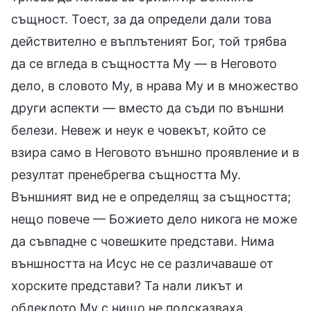
същност. Тоест, за да определи дали това
действително е въплътеният Бог, той трябва
да се вгледа в същността Му — в Неговото
дело, в словото Му, в нрава Му и в множество
други аспекти — вместо да съди по външни
белези. Невеж и неук е човекът, който се
взира само в Неговото външно проявление и в
резултат пренебрегва същността Му.
Външният вид не е определящ за същността;
нещо повече — Божието дело никога не може
да съвпадне с човешките представи. Нима
външността на Исус не се различаваше от
хорските представи? Та нали ликът и
облеклото Му с нищо не подсказваха