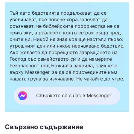
Тъй като бедствията продължават да се
увеличават, все повече хора започват да
осъзнават, че библейските пророчества не са
приказки, а реалност, която се разгръща пред
очите ни. Никой не знае кое ще настъпи първо:
утрешният ден или някое неочаквано бедствие.
Ако желаете да посрещнете завръщането на
Господ със семейството си и да намерите
безопасност под Божията закрила, кликнете
върху Messenger, за да се присъедините към
нашата група за изучаване. Не чакайте до утре.
Свържете се с нас в Messenger
Свързано съдържание