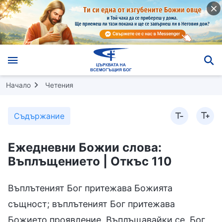
Начало
Четения
Съдържание
Ежедневни Божии слова:
Въплъщението | Откъс 110
Въплътеният Бог притежава Божията
същност; въплътеният Бог притежава
Божието проявление. Въплъщавайки се, Бог