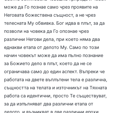
може да Го познае само чрез проявите на
Неговата божествена същност, а не чрез
телесната Му обвивка. Бог идва в плът, за да
позволи на човека да Го опознае чрез
различни Негови дела, при което няма два
еднакви етапа от делото Му. Само по този
начин човекът може да има пълно познание
за Божието дело в плът, което да не се
ограничава само до един аспект. Въпреки че
работата на двете въплътени тела е различна,
същността на телата и източникът на Тяхната
работа са идентични, просто Те съществуват,
за да изпълняват два различни етапа от
делото, и възникват в две различни епохи.