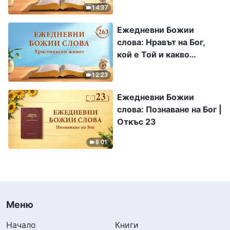
14:37
Ежедневни Божии
слова: Нравът на Бог,
кой е Той и какво
притежава | Откъс 263
12:23
Ежедневни Божии
слова: Познаване на Бог |
Откъс 23
8:01
Меню
Начало
Книги