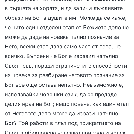
в сърцата на хората, и да заличи лъжливите
образи на Бог в душите им. Може да се каже,
че нито един отделен етап от Божието дело не
може да даде на човека пълно познание за
Него; всеки етап дава само част от това, не
всичко. Въпреки че Бог е изразил напълно
Своя нрав, поради ограничените способности
на човека за разбиране неговото познание за
Бог все още остава непълно. Невъзможно е,
използвайки човешки език, да се предаде
целия нрав на Бог; нещо повече, как един етап
от Неговото дело може да изрази напълно
Бог? Той работи в плът под прикритието на
Своята обикновена човешка природа и човек