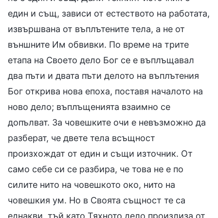
един и същ, зависи от естеството на работата,
извършвана от въплътените тела, а не от
външните Им обвивки. По време на трите
етапа на Своето дело Бог се е въплъщавал
два пъти и двата пъти делото на въплътения
Бог открива нова епоха, поставя началото на
ново дело; въплъщенията взаимно се
допълват. За човешките очи е невъзможно да
разберат, че двете тела всъщност
произхождат от един и същи източник. От
само себе си се разбира, че това не е по
силите нито на човешкото око, нито на
човешкия ум. Но в Своята същност те са
еднакви, тъй като Тяхното дело произлиза от