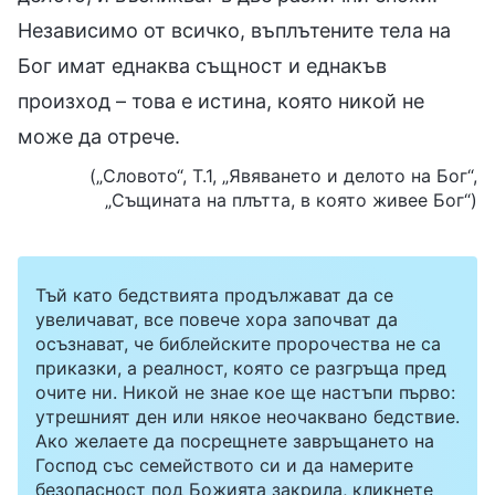
Независимо от всичко, въплътените тела на
Бог имат еднаква същност и еднакъв
произход – това е истина, която никой не
може да отрече.
(„Словото“, Т.1, „Явяването и делото на Бог“,
„Същината на плътта, в която живее Бог“)
Тъй като бедствията продължават да се
увеличават, все повече хора започват да
осъзнават, че библейските пророчества не са
приказки, а реалност, която се разгръща пред
очите ни. Никой не знае кое ще настъпи първо:
утрешният ден или някое неочаквано бедствие.
Ако желаете да посрещнете завръщането на
Господ със семейството си и да намерите
безопасност под Божията закрила, кликнете