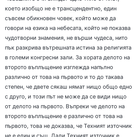
което изобщо не е трансцендентно, един
съвсем обикновен човек, който може да
говори на езика на небесата, който не показва
чудотворни знамения, не върши чудеса, нито
пък разкрива вътрешната истина за религията
в големи конгресни зали. За хората делото на
второто въплъщение изглежда напълно
различно от това на първото и то до такава
степен, че двете сякаш нямат нищо общо едно
с друго, и този път не може да се види нищо
от делото на първото. Въпреки че делото на
второто въплъщение е различно от това на
първото, това не доказва, че Техният източник
не е един и същ. Дали Техният източник е