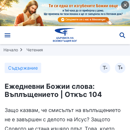
Начало
Четения
Съдържание
Ежедневни Божии слова:
Въплъщението | Откъс 104
Защо казвам, че смисълът на въплъщението
не е завършен с делото на Исус? Защото
Словото не стана изцяло плът. Това, което