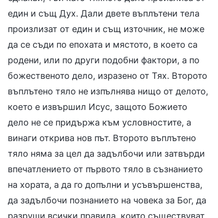
един и същ Дух. Дали двете въплътени тела
произлизат от един и същ източник, не може
да се съди по епохата и мястото, в което са
родени, или по други подобни фактори, а по
божественото дело, изразено от Тях. Второто
въплътено тяло не изпълнява нищо от делото,
което е извършил Исус, защото Божието
дело не се придържа към условностите, а
винаги открива нов път. Второто въплътено
тяло няма за цел да задълбочи или затвърди
впечатлението от първото тяло в съзнанието
на хората, а да го допълни и усъвършенства,
да задълбочи познанието на човека за Бог, да
разруши всички правила, които съществуват