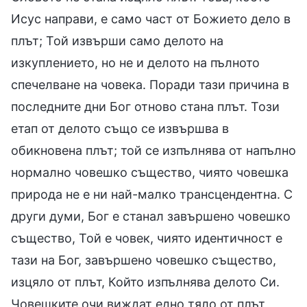
Исус направи, е само част от Божието дело в
плът; Той извърши само делото на
изкуплението, но не и делото на пълното
спечелване на човека. Поради тази причина в
последните дни Бог отново стана плът. Този
етап от делото също се извършва в
обикновена плът; той се изпълнява от напълно
нормално човешко същество, чиято човешка
природа не е ни най-малко трансцендентна. С
други думи, Бог е станал завършено човешко
същество, Той е човек, чиято идентичност е
тази на Бог, завършено човешко същество,
изцяло от плът, Който изпълнява делото Си.
Човешките очи виждат едно тяло от плът,