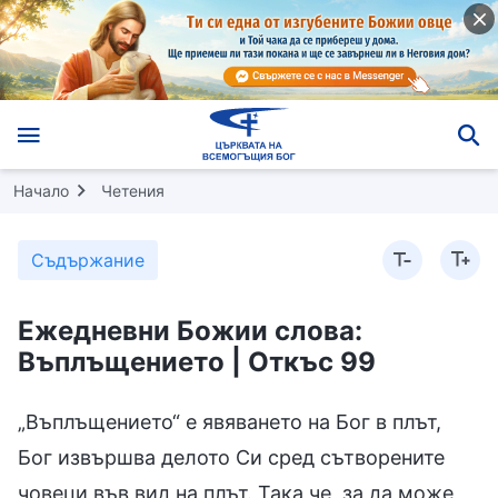
Начало
Четения
Съдържание
Ежедневни Божии слова:
Въплъщението | Откъс 99
„Въплъщението“ е явяването на Бог в плът,
Бог извършва делото Си сред сътворените
човеци във вид на плът. Така че, за да може