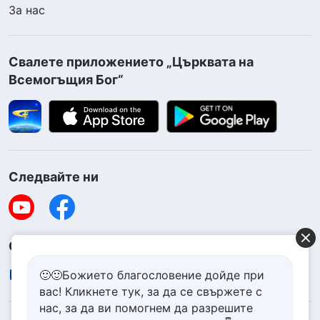
За нас
Свалете приложението „Църквата на
Всемогъщия Бог“
Следвайте ни
Свържете се с нас
contact.bg@godfootsteps.org
🙂🙂Божието благословение дойде при
вас! Кликнете тук, за да се свържете с
нас, за да ви помогнем да разрешите