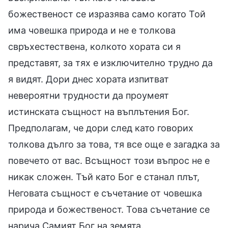
божественост се изразява само когато Той
има човешка природа и не е толкова
свръхестествена, колкото хората си я
представят, за тях е изключително трудно да
я видят. Дори днес хората изпитват
невероятни трудности да проумеят
истинската същност на въплътения Бог.
Предполагам, че дори след като говорих
толкова дълго за това, тя все още е загадка за
повечето от вас. Всъщност този въпрос не е
никак сложен. Тъй като Бог е станал плът,
Неговата същност е съчетание от човешка
природа и божественост. Това съчетание се
нарича Самият Бог на земята.