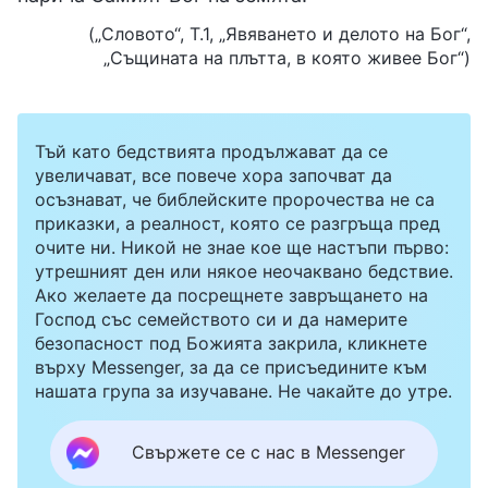
(„Словото“, Т.1, „Явяването и делото на Бог“,
„Същината на плътта, в която живее Бог“)
Тъй като бедствията продължават да се
увеличават, все повече хора започват да
осъзнават, че библейските пророчества не са
приказки, а реалност, която се разгръща пред
очите ни. Никой не знае кое ще настъпи първо:
утрешният ден или някое неочаквано бедствие.
Ако желаете да посрещнете завръщането на
Господ със семейството си и да намерите
безопасност под Божията закрила, кликнете
върху Messenger, за да се присъедините към
нашата група за изучаване. Не чакайте до утре.
Свържете се с нас в Messenger