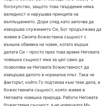
богохулство, защото това твърдение няма
валидност и нарушава принципа на
въплъщението. Дори след като започва да
извършва служението Си, Бог продължава да
живее в Своята божествена същност с
външна обвивка на човек, когато върши
делата Си – просто през това време Неговата
човешка същност има за цел само да
позволява на Неговата божественост да
извършва делото в нормална плът. Така че
факторът, който Го подтиква към тези дела, е
божествената същност, която живее в
Неговата човешка природа. Работи Неговата
божествена същност, а не човешката Му