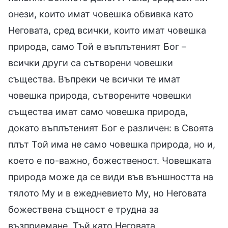
онези, които имат човешка обвивка като
Неговата, сред всички, които имат човешка
природа, само Той е въплътеният Бог –
всички други са сътворени човешки
същества. Въпреки че всички те имат
човешка природа, сътворените човешки
същества имат само човешка природа,
докато въплътеният Бог е различен: в Своята
плът Той има не само човешка природа, но и,
което е по-важно, божественост. Човешката
природа може да се види във външността на
тялото Му и в ежедневието Му, но Неговата
божествена същност е трудна за
възприемане. Тъй като Неговата