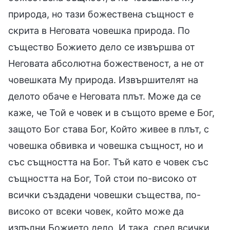
природа, но тази божествена същност е
скрита в Неговата човешка природа. По
същество Божието дело се извършва от
Неговата абсолютна божественост, а не от
човешката Му природа. Извършителят на
делото обаче е Неговата плът. Може да се
каже, че Той е човек и в същото време е Бог,
защото Бог става Бог, Който живее в плът, с
човешка обвивка и човешка същност, но и
със същността на Бог. Тъй като е човек със
същността на Бог, Той стои по-високо от
всички създадени човешки същества, по-
високо от всеки човек, който може да
изпълни Божието дело. И така, сред всички