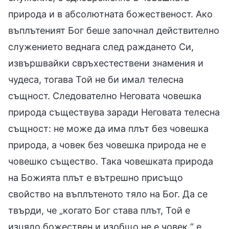
природа и в абсолютната божественост. Ако
въплътеният Бог беше започнал действително
служението веднага след раждането Си,
извършвайки свръхестествени знамения и
чудеса, тогава Той не би имал телесна
същност. Следователно Неговата човешка
природа съществува заради Неговата телесна
същност: не може да има плът без човешка
природа, а човек без човешка природа не е
човешко същество. Така човешката природа
на Божията плът е вътрешно присъщо
свойство на въплътеното тяло на Бог. Да се
твърди, че „когато Бог става плът, Той е
изцяло божествен и изобщо не е човек,“ е