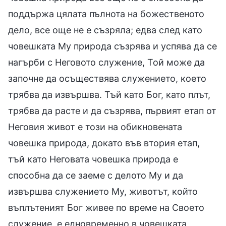
поддържа цялата пълнота на божественото
дело, все още не е съзряла; едва след като
човешката Му природа съзрява и успява да се
нагърби с Неговото служение, Той може да
започне да осъществява служението, което
трябва да извършва. Тъй като Бог, като плът,
трябва да расте и да съзрява, първият етап от
Неговия живот е този на обикновената
човешка природа, докато във втория етап,
тъй като Неговата човешка природа е
способна да се заеме с делото Му и да
извършва служението Му, животът, който
въплътеният Бог живее по време на Своето
служение, е едновременно в човешката