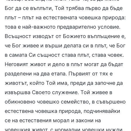
Бог да се въплъти, Той трябва първо да бъде
плът – плът на естествената човешка природа:
това е най-важното предварително условие.
Всъщност изводът от Божието въплъщение е,
че Бог живее и върши делата си в плът, че Бог
в самата Си същност става плът, става човек.
Неговият живот и дело в плът могат да бъдат
разделени на два етапа. Първият от тях е
животът, който Той има, преди да започне да
извършва Своето служение. Той живее в
обикновено човешко семейство, в съвършено
естествена човешка природа, подчинявайки
се на естествения морал и закони на
човешкия живот, с нормални човешки нужди