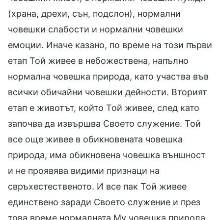
(храна, дрехи, сън, подслон), нормални
човешки слабости и нормални човешки
емоции. Иначе казано, по време на този първи
етап Той живее в небожествена, напълно
нормална човешка природа, като участва във
всички обичайни човешки дейности. Вторият
етап е животът, който Той живее, след като
започва да извършва Своето служение. Той
все още живее в обикновената човешка
природа, има обикновена човешка външност
и не проявява видими признаци на
свръхестественото. И все пак Той живее
единствено заради Своето служение и през
това време нормалната Му човешка природа