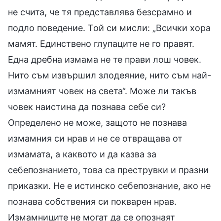
не счита, че тя представлява безсрамно и
подло поведение. Той си мисли: „Всички хора
мамят. Единствено глупаците не го правят.
Една дребна измама не те прави лош човек.
Нито съм извършил злодеяние, нито съм най-
измамният човек на света“. Може ли такъв
човек наистина да познава себе си?
Определено не може, защото не познава
измамния си нрав и не се отвращава от
измамата, а каквото и да казва за
себепознанието, това са преструвки и празни
приказки. Не е истинско себепознание, ако не
познава собствения си покварен нрав.
Измамниците не могат да се опознаят