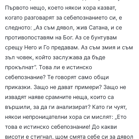
Първото нещо, което някои хора казват,
когато разговарят за себепознанието си, е
следното: „Аз съм дявол, жив Сатана, и се
противопоставям на Бог. Аз се бунтувам
срещу Него и Го предавам. Аз съм змия и съм
зъл човек, който заслужава да бъде
прокълнат“. Това ли е истинско
себепознание? Те говорят само общи
приказки. Защо не дават примери? Защо не
извадят наяве срамните неща, които са
вършили, за да ги анализират? Като ги чуят,
някои непроницателни хора си мислят: „Ето
това е истинско себепознание! До какви
висоти е стигнал, щом смята себе си за дявол