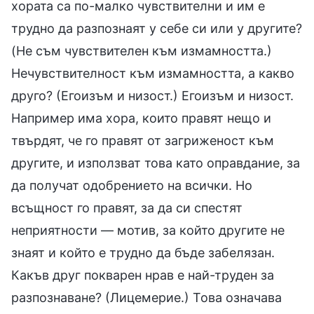
хората са по-малко чувствителни и им е
трудно да разпознаят у себе си или у другите?
(Не съм чувствителен към измамността.)
Нечувствителност към измамността, а какво
друго? (Егоизъм и низост.) Егоизъм и низост.
Например има хора, които правят нещо и
твърдят, че го правят от загриженост към
другите, и използват това като оправдание, за
да получат одобрението на всички. Но
всъщност го правят, за да си спестят
неприятности — мотив, за който другите не
знаят и който е трудно да бъде забелязан.
Какъв друг покварен нрав е най-труден за
разпознаване? (Лицемерие.) Това означава