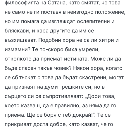
философията на Сатана, като смятат, че това
не само не ги поставя в неизгодно положение,
но им помага да изглеждат ослепителни и
бляскави, и кара другите да им се
възхищават. Подобни хора не са ли хитри и
измамни? Те по-скоро биха умрели,
отколкото да приемат истината. Може ли да
бъде спасен такъв човек? Някои хора, когато
се сблъскат с това да бъдат скастрени, могат
да признаят на думи грешките си, но в
сърцето си се съпротивляват: „Дори това,
което казваш, да е правилно, аз няма да го
приема. Ще се боря с теб докрай!“. Те се
прикриват доста добре, като казват, че го