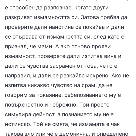
е способен да разпознае, когато други
разкриват измамността си. Затова трябва да
проверите дали наистина се покайва и дали
се отървава от измамността си, след като е
признал, че мами. А ако отново прояви
измамност, проверете дали изпитва вина и
дали се чувства засрамен от това, че го е
направил, и дали се разкайва искрено. Ако не
изпитва никакво чувство на срам, да не
говорим за покаяние, себепознанието му е
повърхностно и небрежно. Той просто
симулира дейност, а познанието му не е
истинско. Той не смята, че измамата е чак
такова зло или че е демонична, и определено