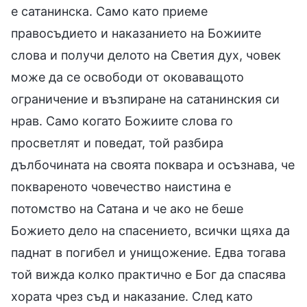
е сатанинска. Само като приеме
правосъдието и наказанието на Божиите
слова и получи делото на Светия дух, човек
може да се освободи от оковаващото
ограничение и възпиране на сатанинския си
нрав. Само когато Божиите слова го
просветлят и поведат, той разбира
дълбочината на своята поквара и осъзнава, че
поквареното човечество наистина е
потомство на Сатана и че ако не беше
Божието дело на спасението, всички щяха да
паднат в погибел и унищожение. Едва тогава
той вижда колко практично е Бог да спасява
хората чрез съд и наказание. След като