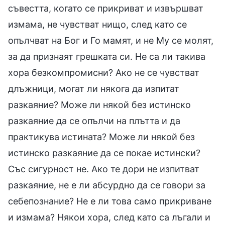
съвестта, когато се прикриват и извършват
измама, не чувстват нищо, след като се
опълчват на Бог и Го мамят, и не Му се молят,
за да признаят грешката си. Не са ли такива
хора безкомпромисни? Ако не се чувстват
длъжници, могат ли някога да изпитат
разкаяние? Може ли някой без истинско
разкаяние да се опълчи на плътта и да
практикува истината? Може ли някой без
истинско разкаяние да се покае истински?
Със сигурност не. Ако те дори не изпитват
разкаяние, не е ли абсурдно да се говори за
себепознание? Не е ли това само прикриване
и измама? Някои хора, след като са лъгали и