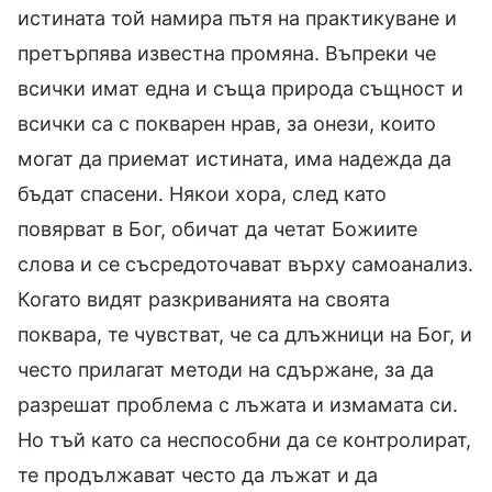
истината той намира пътя на практикуване и
претърпява известна промяна. Въпреки че
всички имат една и съща природа същност и
всички са с покварен нрав, за онези, които
могат да приемат истината, има надежда да
бъдат спасени. Някои хора, след като
повярват в Бог, обичат да четат Божиите
слова и се съсредоточават върху самоанализ.
Когато видят разкриванията на своята
поквара, те чувстват, че са длъжници на Бог, и
често прилагат методи на сдържане, за да
разрешат проблема с лъжата и измамата си.
Но тъй като са неспособни да се контролират,
те продължават често да лъжат и да