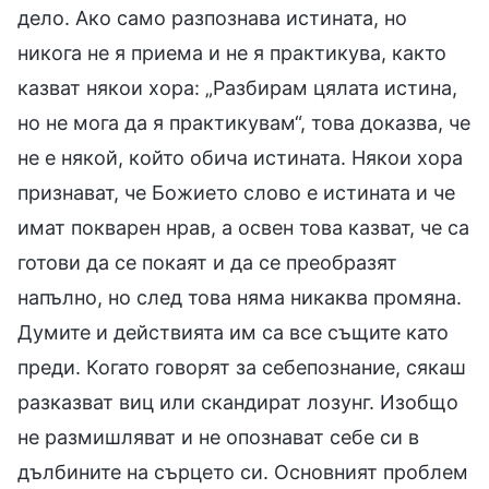
дело. Ако само разпознава истината, но
никога не я приема и не я практикува, както
казват някои хора: „Разбирам цялата истина,
но не мога да я практикувам“, това доказва, че
не е някой, който обича истината. Някои хора
признават, че Божието слово е истината и че
имат покварен нрав, а освен това казват, че са
готови да се покаят и да се преобразят
напълно, но след това няма никаква промяна.
Думите и действията им са все същите като
преди. Когато говорят за себепознание, сякаш
разказват виц или скандират лозунг. Изобщо
не размишляват и не опознават себе си в
дълбините на сърцето си. Основният проблем