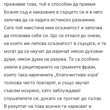
преживее това, той е способен да приеме
Божия съд и наказание в сърцето си и в него
започва да се надига истинско разкаяние.
Сега той наистина има осъзнатост и започва
да опознава себе си. Що се отнася до онези,
на които им липсва осъзнатост в сърцата, и те
могат да се научат да изричат някои духовни
думи, някои думи на разума. Те са особено
умели в рецитирането на гръмките фрази,
които така наречените „благочестиви хора“
толкова често повтарят, и също звучат
съвсем искрено, като заблуждават
слушателите си, докато се трогнат до сълзи.
В резултат на това всички ги харесват и