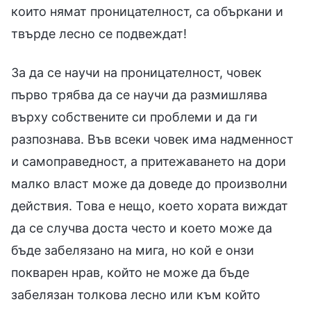
които нямат проницателност, са объркани и
твърде лесно се подвеждат!
За да се научи на проницателност, човек
първо трябва да се научи да размишлява
върху собствените си проблеми и да ги
разпознава. Във всеки човек има надменност
и самоправедност, а притежаването на дори
малко власт може да доведе до произволни
действия. Това е нещо, което хората виждат
да се случва доста често и което може да
бъде забелязано на мига, но кой е онзи
покварен нрав, който не може да бъде
забелязан толкова лесно или към който