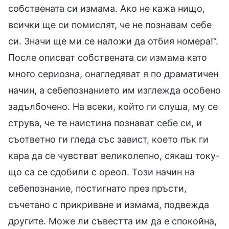
собствената си измама. Ако не кажа нищо,
всички ще си помислят, че не познавам себе
си. Значи ще ми се наложи да отбия номера!“.
После описват собствената си измама като
много сериозна, онагледяват я по драматичен
начин, а себепознанието им изглежда особено
задълбочено. На всеки, който ги слуша, му се
струва, че те наистина познават себе си, и
съответно ги гледа със завист, което пък ги
кара да се чувстват великолепно, сякаш току-
що са се сдобили с ореол. Този начин на
себепознание, постигнато през пръсти,
съчетано с прикриване и измама, подвежда
другите. Може ли съвестта им да е спокойна,