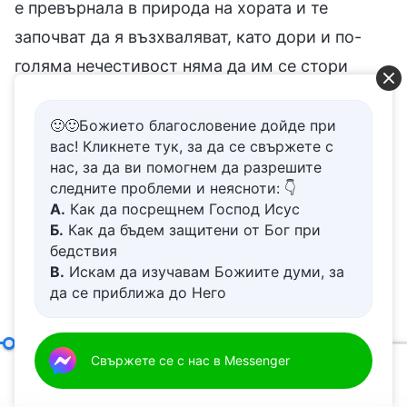
е превърнала в природа на хората и те
започват да я възхваляват, като дори и по-
голяма нечестивост няма да им се стори
такава. Затова нечестивият нрав е още по-
труден за разпознаване от непримиримия.
🙂🙂Божието благословение дойде при
вас! Кликнете тук, за да се свържете с
Някои хора казват: „Защо да не е лесно да се
нас, за да ви помогнем да разрешите
разпознае? Всички хора имат нечестиви
следните проблеми и неясноти: 👇
А.
Как да посрещнем Господ Исус
страсти. Нима това не е нечестивост?“. Това е
Б.
Как да бъдем защитени от Бог при
повърхностно. Какво означава истинска
бедствия
нечестивост? Кои състояния са нечестиви,
В.
Искам да изучавам Божиите думи, за
да се приближа до Него
когато се проявяват? Нечестив нрав ли е,
Г.
Как да се отървем от болезнения
когато хората използват високопарни
живот
Д.
Имам молба за молитва
изявления, за да прикрият нечестиви и
В стремежа към истината помага единствено себепознанието
Свържете се с нас в Messenger
00:20
41:30
срамни намерения, които се крият в