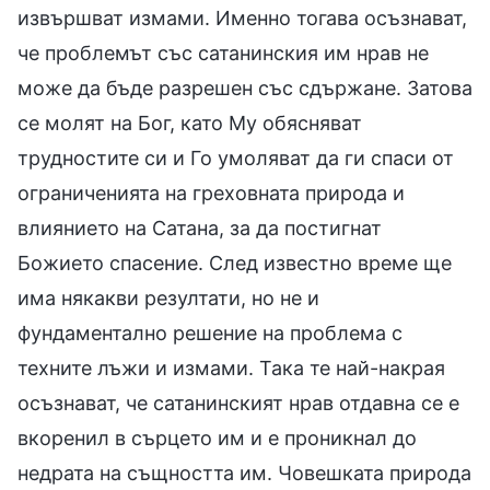
извършват измами. Именно тогава осъзнават,
че проблемът със сатанинския им нрав не
може да бъде разрешен със сдържане. Затова
се молят на Бог, като Му обясняват
трудностите си и Го умоляват да ги спаси от
ограниченията на греховната природа и
влиянието на Сатана, за да постигнат
Божието спасение. След известно време ще
има някакви резултати, но не и
фундаментално решение на проблема с
техните лъжи и измами. Така те най-накрая
осъзнават, че сатанинският нрав отдавна се е
вкоренил в сърцето им и е проникнал до
недрата на същността им. Човешката природа