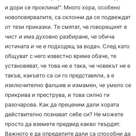
и дори се проклина!“. Много хора, особено
новоповярвалите, са склонни да се подвеждат
от тези приказки. Те смятат, че говорещият е
чист и има духовно разбиране, че обича
истината и че е подходящ за водач. След като
общуват с него известно време обаче, те
установяват, че това не е така, че човекът не е
такъв, какъвто са си го представяли, а е
изключително фалшив и измамен, че умело се
прикрива и преструва, и това силно ги
разочарова. Как да преценим дали хората
действително познават себе си? Не можете
просто да вземете предвид какво твърдят.
Важното е да определите дали са способни да