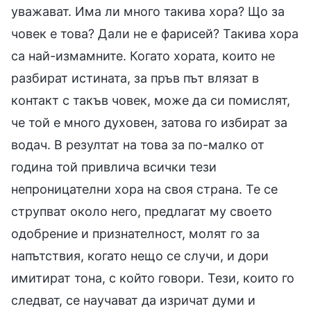
уважават. Има ли много такива хора? Що за
човек е това? Дали не е фарисей? Такива хора
са най-измамните. Когато хората, които не
разбират истината, за пръв път влязат в
контакт с такъв човек, може да си помислят,
че той е много духовен, затова го избират за
водач. В резултат на това за по-малко от
година той привлича всички тези
непроницателни хора на своя страна. Те се
струпват около него, предлагат му своето
одобрение и признателност, молят го за
напътствия, когато нещо се случи, и дори
имитират тона, с който говори. Тези, които го
следват, се научават да изричат думи и