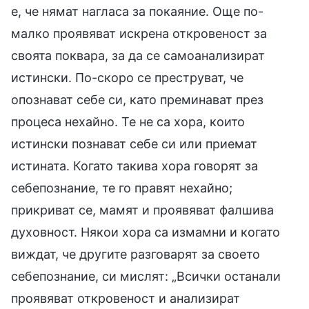
е, че нямат нагласа за покаяние. Още по-
малко проявяват искрена откровеност за
своята поквара, за да се самоанализират
истински. По-скоро се преструват, че
опознават себе си, като преминават през
процеса нехайно. Те не са хора, които
истински познават себе си или приемат
истината. Когато такива хора говорят за
себепознание, те го правят нехайно;
прикриват се, мамят и проявяват фалшива
духовност. Някои хора са измамни и когато
виждат, че другите разговарят за своето
себепознание, си мислят: „Всички останали
проявяват откровеност и анализират