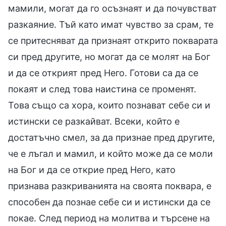
мамили, могат да го осъзнаят и да почувстват
разкаяние. Тъй като имат чувство за срам, те
се притесняват да признаят открито покварата
си пред другите, но могат да се молят на Бог
и да се открият пред Него. Готови са да се
покаят и след това наистина се променят.
Това също са хора, които познават себе си и
истински се разкайват. Всеки, който е
достатъчно смел, за да признае пред другите,
че е лъгал и мамил, и който може да се моли
на Бог и да се открие пред Него, като
признава разкриванията на своята поквара, е
способен да познае себе си и истински да се
покае. След период на молитва и търсене на