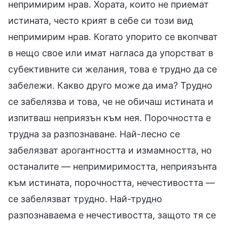
непримирим нрав. Хората, които не приемат
истината, често крият в себе си този вид
непримирим нрав. Когато упорито се вкопчват
в нещо свое или имат нагласа да упорстват в
субективните си желания, това е трудно да се
забележи. Какво друго може да има? Трудно
се забелязва и това, че не обичаш истината и
изпитваш неприязън към нея. Порочността е
трудна за разпознаване. Най-лесно се
забелязват арогантността и измамността, но
останалите — непримиримостта, неприязънта
към истината, порочността, нечестивостта —
се забелязват трудно. Най-трудно
разпознаваема е нечестивостта, защото тя се