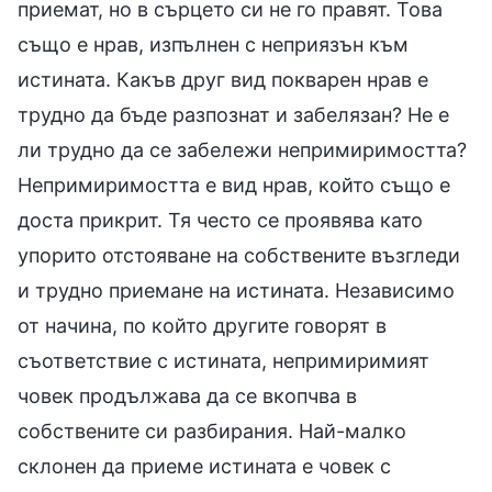
приемат, но в сърцето си не го правят. Това
също е нрав, изпълнен с неприязън към
истината. Какъв друг вид покварен нрав е
трудно да бъде разпознат и забелязан? Не е
ли трудно да се забележи непримиримостта?
Непримиримостта е вид нрав, който също е
доста прикрит. Тя често се проявява като
упорито отстояване на собствените възгледи
и трудно приемане на истината. Независимо
от начина, по който другите говорят в
съответствие с истината, непримиримият
човек продължава да се вкопчва в
собствените си разбирания. Най-малко
склонен да приеме истината е човек с