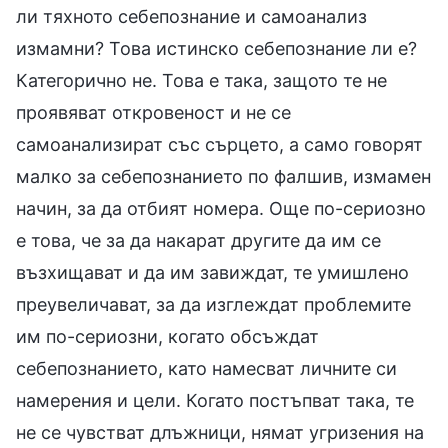
ли тяхното себепознание и самоанализ
измамни? Това истинско себепознание ли е?
Категорично не. Това е така, защото те не
проявяват откровеност и не се
самоанализират със сърцето, а само говорят
малко за себепознанието по фалшив, измамен
начин, за да отбият номера. Още по-сериозно
е това, че за да накарат другите да им се
възхищават и да им завиждат, те умишлено
преувеличават, за да изглеждат проблемите
им по-сериозни, когато обсъждат
себепознанието, като намесват личните си
намерения и цели. Когато постъпват така, те
не се чувстват длъжници, нямат угризения на