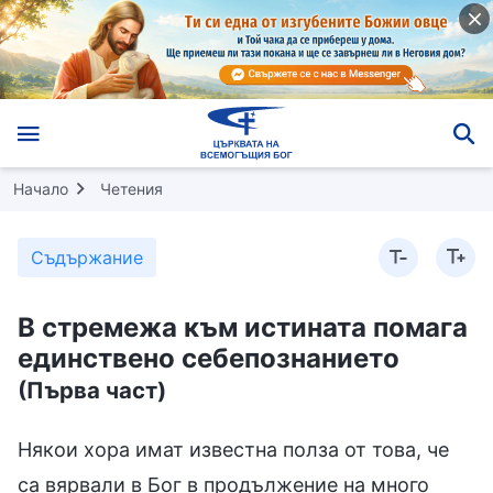
Начало
Четения
Съдържание
В стремежа към истината помага
единствено себепознанието
(Първа част)
Някои хора имат известна полза от това, че
са вярвали в Бог в продължение на много