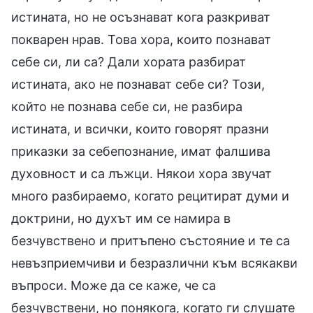
истината, но не осъзнават кога разкриват
покварен нрав. Това хора, които познават
себе си, ли са? Дали хората разбират
истината, ако не познават себе си? Този,
който не познава себе си, не разбира
истината, и всички, които говорят празни
приказки за себепознание, имат фалшива
духовност и са лъжци. Някои хора звучат
много разбираемо, когато рецитират думи и
доктрини, но духът им се намира в
безчувствено и притъпено състояние и те са
невъзприемчиви и безразлични към всякакви
въпроси. Може да се каже, че са
безчувствени, но понякога, когато ги слушате