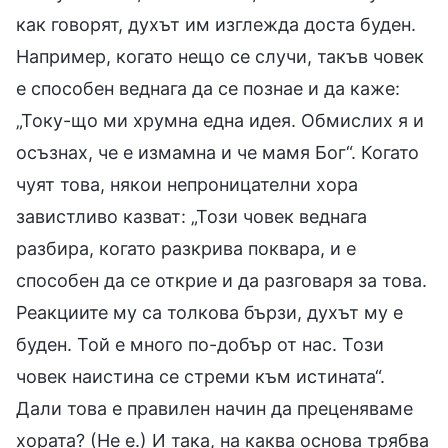
как говорят, духът им изглежда доста буден.
Например, когато нещо се случи, такъв човек
е способен веднага да се познае и да каже:
„Току-що ми хрумна една идея. Обмислих я и
осъзнах, че е измамна и че мамя Бог“. Когато
чуят това, някои непроницателни хора
завистливо казват: „Този човек веднага
разбира, когато разкрива поквара, и е
способен да се открие и да разговаря за това.
Реакциите му са толкова бързи, духът му е
буден. Той е много по-добър от нас. Този
човек наистина се стреми към истината“.
Дали това е правилен начин да преценяваме
хората? (Не е.) И така, на каква основа трябва