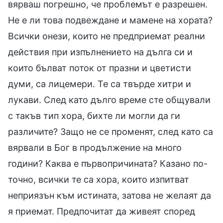
вярваш погрешно, че проблемът е разрешен.
Не е ли това подвеждане и мамене на хората?
Всички онези, които не предприемат реални
действия при изпълнението на дълга си и
които бълват поток от празни и цветисти
думи, са лицемери. Те са твърде хитри и
лукави. След като дълго време сте общували
с такъв тип хора, бихте ли могли да ги
различите? Защо не се променят, след като са
вярвали в Бог в продължение на много
години? Каква е първопричината? Казано по-
точно, всички те са хора, които изпитват
неприязън към истината, затова не желаят да
я приемат. Предпочитат да живеят според