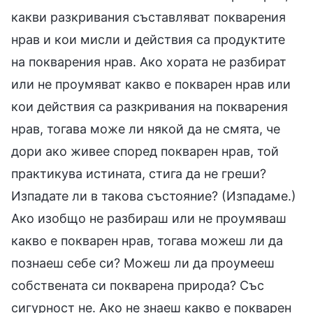
какви разкривания съставляват покварения
нрав и кои мисли и действия са продуктите
на покварения нрав. Ако хората не разбират
или не проумяват какво е покварен нрав или
кои действия са разкривания на покварения
нрав, тогава може ли някой да не смята, че
дори ако живее според покварен нрав, той
практикува истината, стига да не греши?
Изпадате ли в такова състояние? (Изпадаме.)
Ако изобщо не разбираш или не проумяваш
какво е покварен нрав, тогава можеш ли да
познаеш себе си? Можеш ли да проумееш
собствената си покварена природа? Със
сигурност не. Ако не знаеш какво е покварен