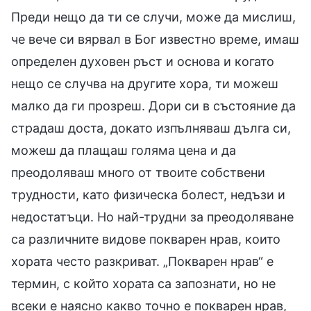
Преди нещо да ти се случи, може да мислиш,
че вече си вярвал в Бог известно време, имаш
определен духовен ръст и основа и когато
нещо се случва на другите хора, ти можеш
малко да ги прозреш. Дори си в състояние да
страдаш доста, докато изпълняваш дълга си,
можеш да плащаш голяма цена и да
преодоляваш много от твоите собствени
трудности, като физическа болест, недъзи и
недостатъци. Но най-трудни за преодоляване
са различните видове покварен нрав, които
хората често разкриват. „Покварен нрав“ е
термин, с който хората са запознати, но не
всеки е наясно какво точно е покварен нрав,