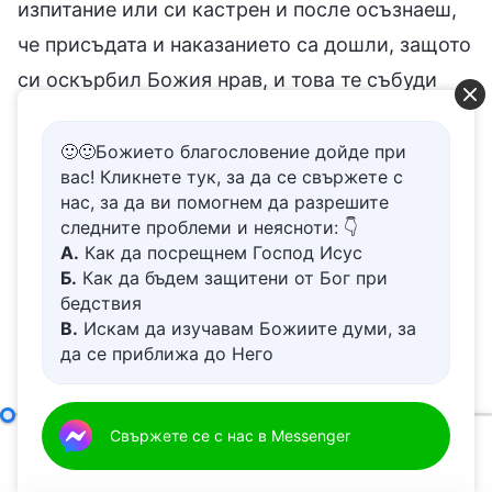
изпитание или си кастрен и после осъзнаеш,
че присъдата и наказанието са дошли, защото
си оскърбил Божия нрав, и това те събуди
рязко от съня ти и те накара най-накрая да се
стегнеш за няколко дни, това нормално
🙂🙂Божието благословение дойде при
вас! Кликнете тук, за да се свържете с
състояние за навлизането в живота ли е? (Не.)
нас, за да ви помогнем да разрешите
Привидната промяна в теб, след като си
следните проблеми и неясноти: 👇
А.
Как да посрещнем Господ Исус
кастрен, е като болката след удара на
Б.
Как да бъдем защитени от Бог при
камшика. Имаш малко познание за себе си.
бедствия
Отвън може да изглежда сякаш сте
В.
Искам да изучавам Божиите думи, за
да се приближа до Него
пораснали малко и че сте се поучили от
Г.
Как да се отървем от болезнения
кастренето, съденето и наказанието. Но
живот
Д.
Имам молба за молитва
субективно погледнато, ако хората не
Само преодоляването на покварения нрав може да доведе до истинска промяна
Свържете се с нас в Messenger
00:00
48:34
осъзнават или не схващат изобщо собствения