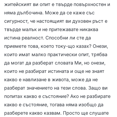
житейският ви опит е твърде повърхностен и
няма дълбочина. Може да се каже със
сигурност, че настоящият ви духовен ръст е
твърде малък и не притежавате никаква
истина реалност. Способни ли сте да
приемете това, което току-що казах? Онези,
които имат малко практически опит, трябва
да могат да разберат словата Ми, но онези,
които не разбират истината и още не знаят
какво е навлизане в живота, може да не
разберат значението на тези слова. Защо ви
попитах какво е състояние? Ако не разбирате
какво е състояние, тогава няма изобщо да
разберете какво казвам. Просто ще слушате