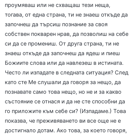
проумяваш или не схващаш тези неща,
тогава, от една страна, ти не знаеш откъде да
започнеш да търсиш познание за своя
собствен покварен нрав, да позволиш на себе
си да се промениш. От друга страна, ти не
знаеш откъде да започнеш да ядеш и пиеш
Божиите слова или да навлезеш в истината.
Често ли изпадате в следната ситуация? След
като сте Ме слушали да говоря за нещо, да
познавате само това нещо, но не и за какво
състояние се отнася и да не сте способни да
го приложите към себе си? (Изпадаме.) Това
показва, че преживяването ви все още не е
достигнало дотам. Ако това, за което говоря,