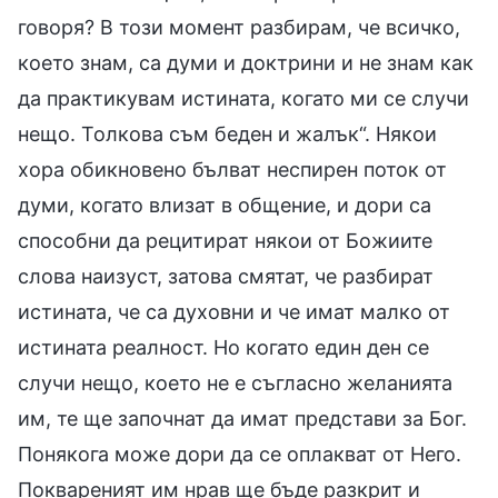
говоря? В този момент разбирам, че всичко,
което знам, са думи и доктрини и не знам как
да практикувам истината, когато ми се случи
нещо. Толкова съм беден и жалък“. Някои
хора обикновено бълват неспирен поток от
думи, когато влизат в общение, и дори са
способни да рецитират някои от Божиите
слова наизуст, затова смятат, че разбират
истината, че са духовни и че имат малко от
истината реалност. Но когато един ден се
случи нещо, което не е съгласно желанията
им, те ще започнат да имат представи за Бог.
Понякога може дори да се оплакват от Него.
Поквареният им нрав ще бъде разкрит и