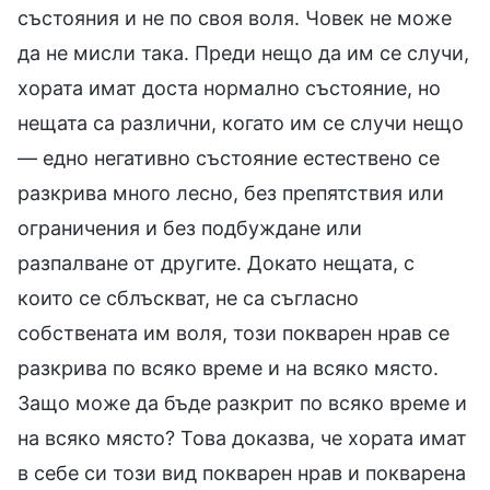
състояния и не по своя воля. Човек не може
да не мисли така. Преди нещо да им се случи,
хората имат доста нормално състояние, но
нещата са различни, когато им се случи нещо
— едно негативно състояние естествено се
разкрива много лесно, без препятствия или
ограничения и без подбуждане или
разпалване от другите. Докато нещата, с
които се сблъскват, не са съгласно
собствената им воля, този покварен нрав се
разкрива по всяко време и на всяко място.
Защо може да бъде разкрит по всяко време и
на всяко място? Това доказва, че хората имат
в себе си този вид покварен нрав и покварена