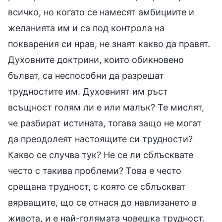
всичко, но когато се намесят амбициите и
желанията им и са под контрола на
покварения си нрав, не знаят какво да правят.
Духовните доктрини, които обикновено
бълват, са неспособни да разрешат
трудностите им. Духовният им ръст
всъщност голям ли е или малък? Те мислят,
че разбират истината, тогава защо не могат
да преодолеят настоящите си трудности?
Какво се случва тук? Не се ли сблъсквате
често с такива проблеми? Това е често
срещана трудност, с която се сблъскват
вярващите, що се отнася до навлизането в
живота, и е най-голямата човешка трудност.