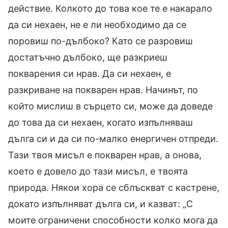
действие. Колкото до това кое те е накарало
да си нехаен, не е ли необходимо да се
поровиш по-дълбоко? Като се разровиш
достатъчно дълбоко, ще разкриеш
покварения си нрав. Да си нехаен, е
разкриване на покварен нрав. Начинът, по
който мислиш в сърцето си, може да доведе
до това да си нехаен, когато изпълняваш
дълга си и да си по-малко енергичен отпреди.
Тази твоя мисъл е покварен нрав, а онова,
което е довело до тази мисъл, е твоята
природа. Някои хора се сблъскват с кастрене,
докато изпълняват дълга си, и казват: „С
моите ограничени способности колко мога да