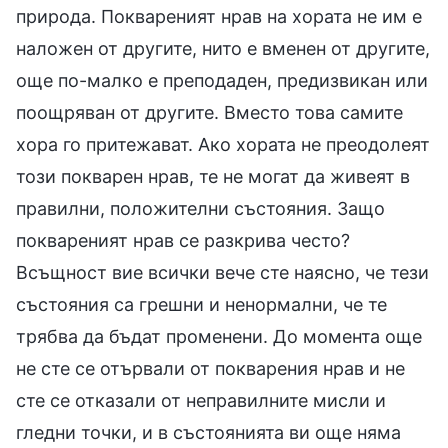
природа. Поквареният нрав на хората не им е
наложен от другите, нито е вменен от другите,
още по-малко е преподаден, предизвикан или
поощряван от другите. Вместо това самите
хора го притежават. Ако хората не преодолеят
този покварен нрав, те не могат да живеят в
правилни, положителни състояния. Защо
поквареният нрав се разкрива често?
Всъщност вие всички вече сте наясно, че тези
състояния са грешни и ненормални, че те
трябва да бъдат променени. До момента още
не сте се отървали от покварения нрав и не
сте се отказали от неправилните мисли и
гледни точки, и в състоянията ви още няма