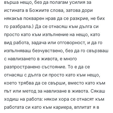
върша нещо, без да полагам усилия за
истината в Божиите слова, затова дори
някакъв покварен нрав да се разкрие, не бих
го разбрала.) Да се отнасяш към дълга си
просто като към изпълнение на нещо, като
вид работа, задача или отговорност, и да го
изпълняваш безчувствено, без да го свързваш
с навлизането в живота, е много
разпространено състояние. То е да се
отнасяш с дълга си просто като към нещо,
което трябва да се свърши, вместо като към
път или метод за навлизане в живота. Сякаш
ходиш на работа: някои хора се отнасят към
работата си като към кариера, вплитат я в