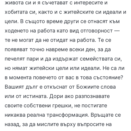
живота си и я съчетават с интересите и
хобитата си, както и с житейските си идеали и
цели. В същото време други се отнасят към
ходенето на работа като вид отговорност —
те не могат да не отидат на работа. Те се
появяват точно навреме всеки ден, за да
печелят пари и да издържат семействата си,
но нямат житейски цели или идеали. Не са ли
в момента повечето от вас в това състояние?
Вашият дълг е откъснат от Божиите слова
или от истината. Дори ако разпознавате
своите собствени грешки, не постигате
никаква реална трансформация. Връщате се
назад, за да мислите върху въпросите на