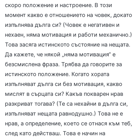
скоро положение и настроение. В този
момент какво е отношението на човек, докато
изпълнява дълга си? (Човек е негативен и
нехаен, няма мотивация и работи механично.)
Това засяга истинското състояние на нещата.
Да кажете, че някой „няма мотивация“ е
безсмислена фраза. Трябва да говорите за
истинското положение. Когато хората
изпълняват дълга си без мотивация, какво
мислят в сърцата си? Какъв покварен нрав
разкриват тогава? (Те са нехайни в дълга си,
изпълняват нещата равнодушно.) Това не е
нрав, а определение, което се отнася към теб,
след като действаш. Това е начин на