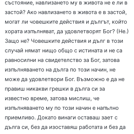
състояние, навлизането му в живота не е ли в
застой? Ако навлизането в живота е в застой,
могат ли човешките действия и дългът, който
хората изпълняват, да удовлетворят Бог? (Не.)
Защо не? Човешките действия и дълг в този
случай нямат нищо общо с истината и не са
равносилни на свидетелство за Бог, затова
изпълняването на дълга по този начин, не
може да удовлетвори Бог. Възможно е да не
правиш никакви грешки в дълга си за
известно време, затова мислиш, че
изпълняването му по този начин е напълно
приемливо. Докато винаги оставаш зает с
дълга си, без да изоставяш работата и без да