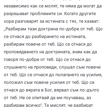
независимо как се молят, те няма да могат да
разрешават проблемите си. Когато другите
хора разговарят за истината с тях, те казват:
„Разбирам тази доктрина по-добре от теб. Що
се отнася до разбирането на истината,
разбирам повече от теб. Що се отнася до
проповядването на доктрината, знам как да
говоря по-добре от теб. Що се отнася до
слушането на проповеди, слушал съм повече
от теб. Що се отнася до полагането на усилия,
положил съм повече усилия от теб. Що се
отнася до вярата в Бог, вярвал съм по-дълго
от теб. Не се опитвай да ме поучаваш, аз
разбирам всичко“. Те мислят, че разбират