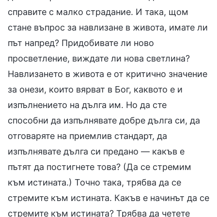
справите с малко страдание. И така, щом
стане въпрос за навлизане в живота, имате ли
път напред? Придобивате ли ново
просветление, виждате ли нова светлина?
Навлизането в живота е от критично значение
за онези, които вярват в Бог, каквото е и
изпълнението на дълга им. Но да сте
способни да изпълнявате добре дълга си, да
отговаряте на приемлив стандарт, да
изпълнявате дълга си предано — какъв е
пътят да постигнете това? (Да се стремим
към истината.) Точно така, трябва да се
стремите към истината. Какъв е начинът да се
стремите към истината? Трябва да четете