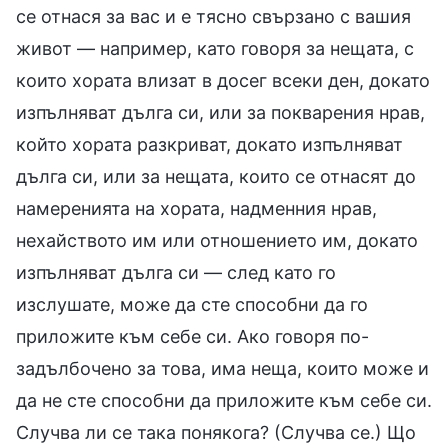
се отнася за вас и е тясно свързано с вашия
живот — например, като говоря за нещата, с
които хората влизат в досег всеки ден, докато
изпълняват дълга си, или за покварения нрав,
който хората разкриват, докато изпълняват
дълга си, или за нещата, които се отнасят до
намеренията на хората, надменния нрав,
нехайството им или отношението им, докато
изпълняват дълга си — след като го
изслушате, може да сте способни да го
приложите към себе си. Ако говоря по-
задълбочено за това, има неща, които може и
да не сте способни да приложите към себе си.
Случва ли се така понякога? (Случва се.) Що