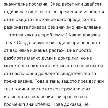
значителна промяна. След десет или двайсет
години все още не сте се променили изобщо и
сте в същото състояние като преди, когато
разкривате поквара без значимо намаляване
— тогава какъв е проблемът? Какво доказва
това? След всички тези години при повечето
от вас няма никакъв растеж. Вие просто
разбирате малко думи и доктрини, но не
можете да приложите истината на практика и
сте неспособни да дадете свидетелство за
преживяване. Това е така, защото през всички
тези години вие не сте се стремили към
истината и поквареният ви нрав не се е
променил значително. Това доказва, че