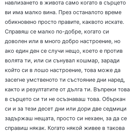
навлизането в живота само когато в сърцето
ви има малко вина. През останалото време
обикновено просто правите, каквото искате.
Справяш се малко по-добре, когато си
доволен или в много добро настроение, но
ако един ден се случи нещо, което е против
волята ти, или си сънувал кошмар, заради
който си в лошо настроение, това може да
засегне умственото ти състояние дни наред,
както и резултатите от дълга ти. Въпреки това
в сърцето си ти не осъзнаваш това. Объркан
си и за тези десет дни или дори две седмици
задържаш нещата, просто си нехаен, за да се
справиш някак. Когато някой живее в такова