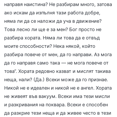
направя наистина? Не разбирам много, затова
ако искам да изпълня тази работа добре,
няма ли да се наложи да уча в движение?
Това лесно ли ще е за мен? Бог просто не
разбира хората. Няма ли това да е отвъд
моите способности? Нека някой, който
разбира повече от мен, да го направи. Аз мога
да го направя само така — не мога повече от
това“. Хората редовно казват и мислят такива
неща, нали? (Да.) Всеки може да го признае.
Никой не е идеален и никой не е ангел. Хората
не живеят във вакуум. Всеки има тези мисли
и разкривания на поквара. Всеки е способен
да разкрие тези неща и да живее често в тези