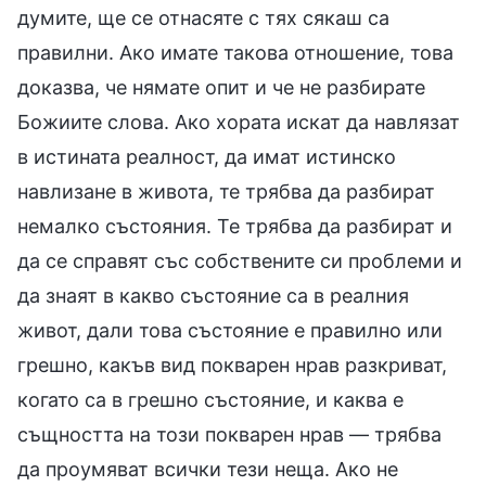
думите, ще се отнасяте с тях сякаш са
правилни. Ако имате такова отношение, това
доказва, че нямате опит и че не разбирате
Божиите слова. Ако хората искат да навлязат
в истината реалност, да имат истинско
навлизане в живота, те трябва да разбират
немалко състояния. Те трябва да разбират и
да се справят със собствените си проблеми и
да знаят в какво състояние са в реалния
живот, дали това състояние е правилно или
грешно, какъв вид покварен нрав разкриват,
когато са в грешно състояние, и каква е
същността на този покварен нрав — трябва
да проумяват всички тези неща. Ако не