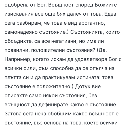
одобрена от Бог. Всъщност според Божиите
изисквания все още бях далеч от това. Едва
сега разбирам, че това е вид арогантно,
самонадеяно състояние.) Състоянията, които
обсъдихте, са все негативни, но има ли
правилни, положителни състояния? (Да.
Например, когато искам да удовлетворя Бог с
всички сили, съм способна да се опълча на
плътта си и да практикувам истината: това
състояние е положително.) Дотук вие
описахте само някои състояния, без
всъщност да дефинирате какво е състояние.
Затова сега нека обобщим какво всъщност е
състояние, въз основа на това, което всички