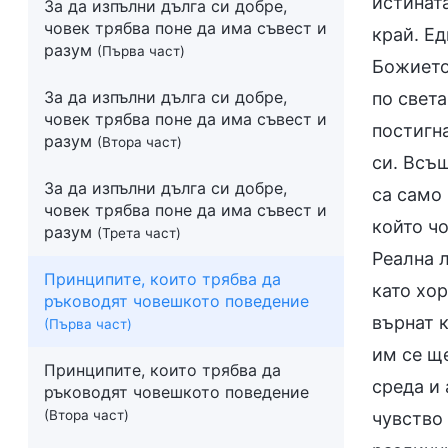
истинат
За да изпълни дълга си добре,
човек трябва поне да има съвест и
край. Е
разум
(Първа част)
Божието
За да изпълни дълга си добре,
по света
човек трябва поне да има съвест и
постигна
разум
(Втора част)
си. Всъ
За да изпълни дълга си добре,
са само 
човек трябва поне да има съвест и
който чо
разум
(Трета част)
Реална л
Принципите, които трябва да
като хор
ръководят човешкото поведение
върнат к
(Първа част)
им се ще
Принципите, които трябва да
среда и 
ръководят човешкото поведение
(Втора част)
чувство 