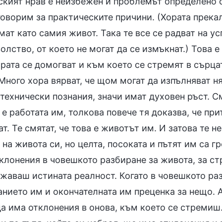
ският нрав е неизбежен и проблемът определено с
говорим за практическите причини. (Хората прекал
ат като самия живот. Така те все се радват на ус
лство, от което не могат да се измъкнат.) Това е
рата се домогват и към което се стремят в сърцат
Много хора вярват, че щом могат да изпълняват н
технически познания, значи имат духовен ръст. С
е работата им, толкова повече тя доказва, че при
т. Те смятат, че това е животът им. И затова те 
 на живота си, но целта, посоката и пътят им са г
тклонения в човешкото разбиране за живота, за ст
ежаваш истината реалност. Когато в човешкото ра
анието им и окончателната им преценка за нещо. 
да има отклонения в онова, към което се стремиш