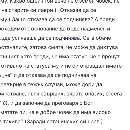
му. Какво още? (Той вече не е земен човек, не
на старите си лаври.) (Отказва да се
а му.) Защо отказва да се подчинява? А преди
обходимото основание да бъде надменен и
къде успяваше да се подчинява. Сега обаче
останалите, затова смята, че може да диктува
 същият като преди, че има статус, че е прочут
 отивало на статуса му и не би оправдал името
а „не“ и да отказва да се подчинява на
превърне в тежък случай, може дори да
ойнстване, пътя свърших, вярата опазих; отсега
, и да започне да преговаря с Бог,
7-8)
мятате ли, че е добре човек да има високо
а такива? (Заради сатанинския си нрав.)