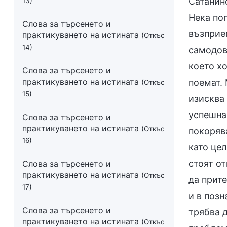
Сатанин
13)
Нека по
Слова за търсенето и
възприем
практикуването на истината
(Откъс
14)
самодово
което хо
Слова за търсенето и
практикуването на истината
поемат. 
(Откъс
15)
изисква 
успешна 
Слова за търсенето и
практикуването на истината
(Откъс
покорява
16)
като цел
стоят о
Слова за търсенето и
практикуването на истината
(Откъс
да прит
17)
и в позн
Слова за търсенето и
трябва 
практикуването на истината
(Откъс