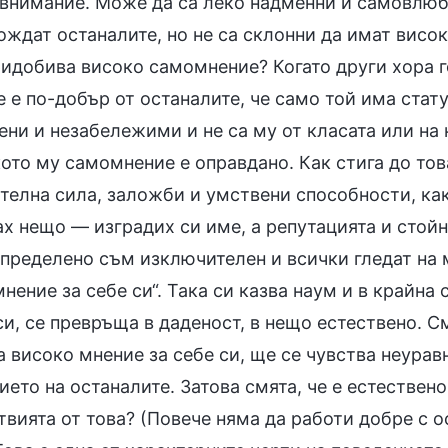
внимание. Може да са леко надменни и самовлюбен
ждат останалите, но не са склонни да имат висок
ридобива високо самомнение? Когато други хора г
е е по-добър от останалите, че само той има стату
ни и незабележими и не са му от класата или на н
кото му самомнение е оправдано. Как стига до то
телна сила, заложби и умствени способности, как
ах нещо — изградих си име, а репутацията и стой
пределено съм изключителен и всички гледат на м
нение за себе си“. Така си казва наум и в крайна
си, се превръща в даденост, в нещо естествено. С
 високо мнение за себе си, ще се чувства неурав
ето на останалите. Затова смята, че е естествено
вията от това? (Повече няма да работи добре с о