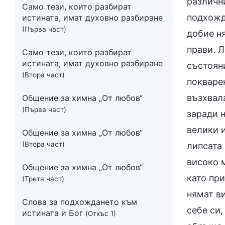
различни
Само тези, които разбират
подхожд
истината, имат духовно разбиране
(Първа част)
добие ня
прави. Л
Само тези, които разбират
истината, имат духовно разбиране
състояни
(Втора част)
покварен
възхвала
Общение за химна „От любов“
(Първа част)
заради н
велики и
Общение за химна „От любов“
(Втора част)
липсата 
високо м
Общение за химна „От любов“
като при
(Трета част)
нямат ви
Слова за подхождането към
себе си,
истината и Бог
(Откъс 1)