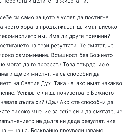
 посоката и целите на живота ти.
 себе си само защото е успял да постигне
ва често хората продължават да имат високо
лекомислието им. Има ли други причини?
стигането на тези резултати. Те смятат, че
с високо самомнение. Всъщност без Божието
не могат да го прозрат.) Това твърдение е
инаги ще си мислят, че са способни да
ието на Светия Дух. Така че, ако имат някакво
нение. Успявате ли да почувствате Божието
нявате дълга си? (Да.) Ако сте способни да
ате високо мнение за себе си и да смятате, че
изпълнението на дълга ни даде резултат, ние
вина — наша. Безкрайно преувеличаваме