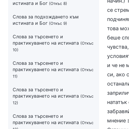
начин.) 
истината и Бог
(Откъс 8)
се стрем
Слова за подхождането към
подчиняв
истината и Бог
(Откъс 9)
това мо
Слова за търсенето и
беше сп
практикуването на истината
(Откъс
чувства,
10)
условият
Слова за търсенето и
и че не 
практикуването на истината
(Откъс
си, ако 
11)
останал
Слова за търсенето и
заприлич
практикуването на истината
(Откъс
нататък 
12)
забравяй
Слова за търсенето и
мнение з
практикуването на истината
(Откъс