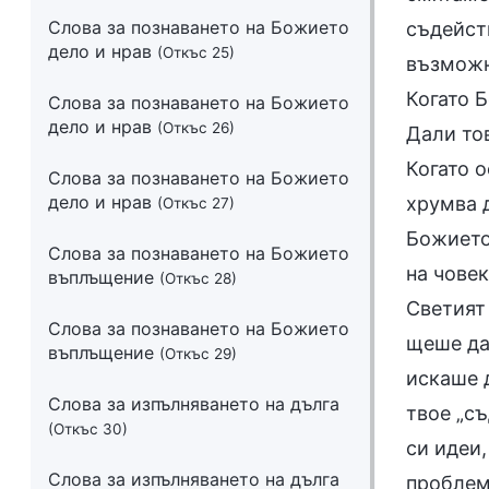
Слова за познаването на Божието
съдейст
дело и нрав
(Откъс 25)
възможно
Когато Б
Слова за познаването на Божието
дело и нрав
(Откъс 26)
Дали тов
Когато о
Слова за познаването на Божието
дело и нрав
хрумва д
(Откъс 27)
Божието
Слова за познаването на Божието
на човек
въплъщение
(Откъс 28)
Светият 
Слова за познаването на Божието
щеше да
въплъщение
(Откъс 29)
искаше д
Слова за изпълняването на дълга
твое „с
(Откъс 30)
си идеи,
Слова за изпълняването на дълга
проблем