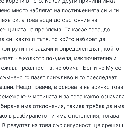
е корени в него. Какви други причини има?
ено много наблягат на постиженията си и ги
пеха си, а това води до състояние на
 същината на проблема. Тя касае това, до
а си, както и пътя, по който избират да
якои рутинни задачи и определен дълг, който
мятат, че колкото по-умела, изключителна и
тежават реалността, че обичат Бог и че Му се
несъмнено го пазят грижливо и го преследват
решни. Нещо повече, в основата на всичко това
ремежа към истината и за това какво означава
збиране има отклонения, такива трябва да има
Ако в разбирането ти има отклонения, тогава
. В резултат на това със сигурност ще срещаш