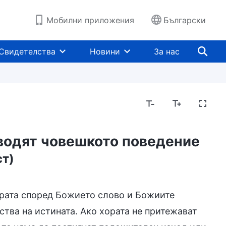
Мобилни приложения
Български
Свидетелства
Новини
За нас
оводят човешкото поведение
ст)
вярата според Божието слово и Божиите
ства на истината. Ако хората не притежават