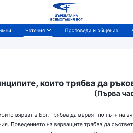
имни
Четения
Проповеди и общение
нципите, които трябва да рък
(Първа ча
които вярват в Бог, трябва да вървят по пътя на 
ния. Поведението на вярващите трябва да съответ