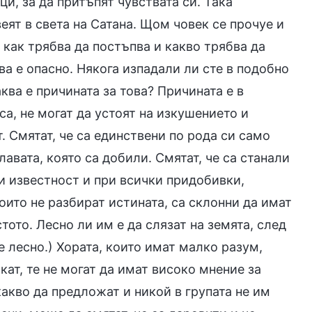
и, за да притъпят чувствата си. Така
ят в света на Сатана. Щом човек се прочуе и
е как трябва да постъпва и какво трябва да
ова е опасно. Някога изпадали ли сте в подобно
ква е причината за това? Причината е в
са, не могат да устоят на изкушението и
т. Смятат, че са единствени по рода си само
авата, която са добили. Смятат, че са станали
 и известност и при всички придобивки,
оито не разбират истината, са склонни да имат
ото. Лесно ли им е да слязат на земята, след
е лесно.) Хората, които имат малко разум,
кат, те не могат да имат високо мнение за
какво да предложат и никой в групата не им