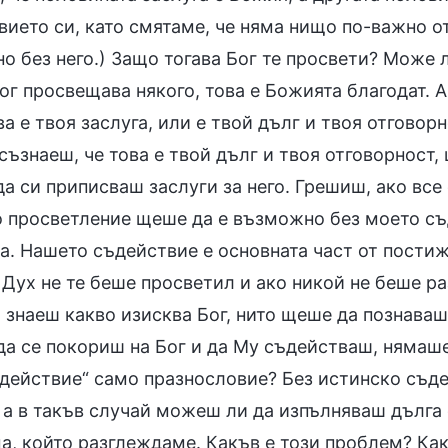
вието си, като смятаме, че няма нищо по-важно о
 без него.) Защо тогава Бог те просвети? Може л
ог просвещава някого, това е Божията благодат. 
а е твоя заслуга, или е твой дълг и твоя отговорн
съзнаеш, че това е твой дълг и твоя отговорност,
а си приписваш заслуги за него. Грешиш, ако все
 просветление щеше да е възможно без моето съ
а. Нашето съдействие е основната част от постиж
Дух не те беше просветил и ако никой не беше ра
 знаеш какво изисква Бог, нито щеше да познаваш 
а се покориш на Бог и да Му съдействаш, нямаше 
ъдействие“ само празнословие? Без истинско съд
 а в такъв случай можеш ли да изпълняваш дълга 
а, който разглеждаме. Какъв е този проблем? Как