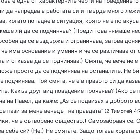
Това е една от характерните черти на поведението 
и да напредва в работата си и твърде много лежи 
а, когато попадне в ситуация, която не е по вкус
жеше ли да се подчинява? (Преди това нямаше не
особен да се въздържа и ограничава, затова доня
 че има основание и умения и че се различава от 
а и отказва да се подчинява.) Смята, че вече не е
може просто да се подчинява на останалите. Не би
се подчинява. Той смята, че е в правото си да казв
ите. Какъв друг вид поведение проявява? (Ако се 
а на Павел, да каже: „Аз се подвизах в доброто в
се пази за мене венецът на правдата“
(2 Тимотей 4:
ки, че е сътворено същество.) Самозабравя се. С
а себе си? (Не.) Не смятате. Защо тогава хората с