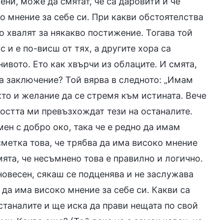
и, може да смятат, че са даровити и че
о мнение за себе си. При какви обстоятелства
о хвалят за някакво постижение. Тогава той
с и е по-висш от тях, а другите хора са
ивото. Ето как хвърчи из облаците. И смята,
ва заключение? Той вярва в следното: „Имам
то и желание да се стремя към истината. Вече
ността ми превъзхождат тези на останалите.
ен с добро око, така че е редно да имам
 сметка това, че трябва да има високо мнение
мята, че несъмнено това е правилно и логично.
новесен, сякаш се подценява и не заслужава
 да има високо мнение за себе си. Какви са
станалите и ще иска да прави нещата по свой