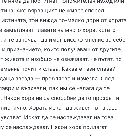
 те няма да постигнат положителен изход или
стина. Ако вярващият не живее според
 истината, той вижда по-малко дори от хората
 замъгляват главите на много хора, когато
, и те започват да имат високо мнение за себе
и признанието, които получаваш от другите,
 живота и изобщо не означават, че пътят, по
ременна почит и слава. Каква е тази слава?
падаща звезда — проблясва и изчезва. След
лаври и възхвали, пак им се налага да се
 Някои хора не са способни да го прозрат и
еалистично. Хората искат да живеят в такава
чувстват. Искат да се наслаждават на това
му се наслаждават. Някои хора прилагат