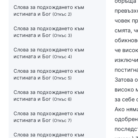
обръща 
Слова за подхождането към
превъзхо
истината и Бог
(Откъс 2)
човек п
Слова за подхождането към
смята, ч
истината и Бог
(Откъс 3)
обикнове
Слова за подхождането към
че висо
истината и Бог
(Откъс 4)
изключи
постигн
Слова за подхождането към
истината и Бог
(Откъс 5)
Затова о
високо м
Слова за подхождането към
истината и Бог
за себе 
(Откъс 6)
Ако няма
Слова за подхождането към
одобрени
истината и Бог
(Откъс 7)
последст
Слова за подхождането към