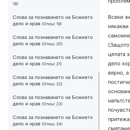
проблеми
18)
Всеки зн
Слова за познаването на Божието
дело и нрав
(Откъс 19)
някакви
самомне
Слова за познаването на Божието
дело и нрав
(Откъс 20)
(Защото 
цялата з
Слова за познаването на Божието
дело хор
дело и нрав
(Откъс 21)
вярно, а
Слова за познаването на Божието
постигна
дело и нрав
(Откъс 22)
основани
Слова за познаването на Божието
напътств
дело и нрав
(Откъс 23)
почувств
Слова за познаването на Божието
притежав
дело и нрав
(Откъс 24)
смятаме