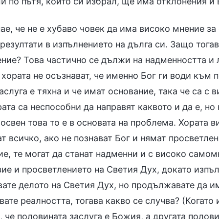
 по пътя, който си избрал, ще има отклонения и в
ае, че не е хубаво човек да има високо мнение за
 резултати в изпълнението на дълга си. Защо тога
ние? Това частично се дължи на надменността и 
хората не осъзнават, че именно Бог ги води към по
аслуга е тяхна и че имат основание, така че са 
ата са неспособни да направят каквото и да е, но 
 освен това то е в основата на проблема. Хората в
т всичко, ако не познават Бог и нямат просветлен
е, те могат да станат надменни и с високо самом
ие и просветлението на Светия Дух, докато изпъл
ате делото на Светия Дух, но продължавате да им
ате реалността, тогава какво се случва? (Когато 
, че половината заслуга е Божия, а другата поло