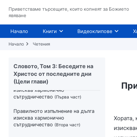
част)
Приветстваме търсещите, които копнеят за Божието
явяване
Отношението, което човек трябва
да има към Бог
(Първа част)
Начало
Книги
Видеоклипове
Х
Отношението, което човек трябва
Начало
Четения
да има към Бог
(Втора част)
Отношението, което човек трябва
Словото, Том 3: Беседите на
да има към Бог
(Трета част)
Христос от последните дни
(Цели глави)
Правилното изпълнение на дълга
При
изисква хармонично
сътрудничество
(Първа част)
Правилното изпълнение на дълга
изисква хармонично
Хората, 
сътрудничество
(Втора част)
изисква