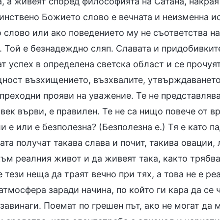
а, а живеят според философията на Сатана, накрая
динствено Божието слово е вечната и неизменна и
 слово или ако поведението му не съответства на
. Той е безнадеждно сляп. Славата и придобивките
т успех в определена светска област и се прочуят
щност възхищението, възхвалите, утвърждаването 
преходни прояви на уважение. Те не представляват
век върви, е правилен. Те не са нищо повече от в
и е или е безполезна? (Безполезна е.) Тя е като 
ата получат такава слава и почит, такива овации, 
ъм реалния живот и да живеят така, както трябва.
 тези неща да траят вечно при тях, а това не е р
атмосфера заради начина, по който ги кара да се 
завинаги. Поемат по грешен път, ако не могат да 