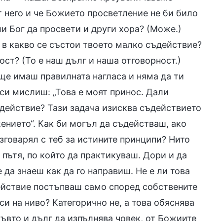
т него и че Божието просветление не би било
и Бог да просвети и други хора? (Може.)
А в какво се състои твоето малко съдействие?
ост? (То е наш дълг и наша отговорност.)
 ще имаш правилната нагласа и няма да ти
 си мислиш: „Това е моят принос. Дали
действие? Тази задача изисква съдействието
ението“. Как би могъл да съдействаш, ако
зговарял с теб за истините принципи? Нито
пътя, по който да практикуваш. Дори и да
да знаеш как да го направиш. Не е ли това
ействие постъпваш само според собствените
си на ниво? Категорично не, а това обяснява
ъвто и дълг да изпълнява човек, от Божиите