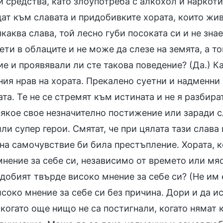
 средства, като злоупотреба с алкохол и наркотиц
ат към славата и придобивките хората, които живе
каква слава, той лесно губи посоката си и не зна
ети в облаците и не може да слезе на земята, а т
е и проявявали ли сте такова поведение? (Да.) Ка
ия нрав на хората. Прекалено суетни и надменни 
та. Те не се стремят към истината и не я разбира
якое свое незначително постижение или заради сл
ли супер герои. Смятат, че при цялата тази слава
на самочувствие би била престъпление. Хората, к
нение за себе си, независимо от времето или мяст
добият твърде високо мнение за себе си? (Не им 
соко мнение за себе си без причина. Дори и да ис
 когато още нищо не са постигнали, когато нямат 