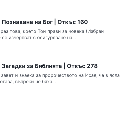
Познаване на Бог | Откъс 160
рез това, което Той прави за човека (Избран
се изчерпват с осигуряване на...
Загадки за Библията | Откъс 278
завет и знаеха за пророчеството на Исая, че в ясла
гава, въпреки че бяха...