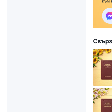
към 
Свърз