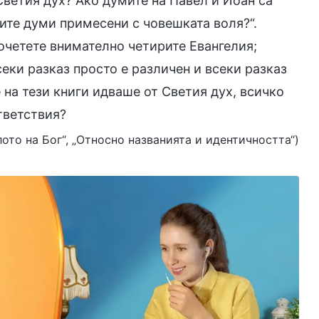
Светия дух? Ако думите на Павел и Йоан са
вите думи примесени с човешката воля?“.
рочетете внимателно четирите Евангелия;
секи разказ просто е различен и всеки разказ
 на тези книги идваше от Светия дух, всичко
тветствия?
елото на Бог“, „Относно названията и идентичността“)