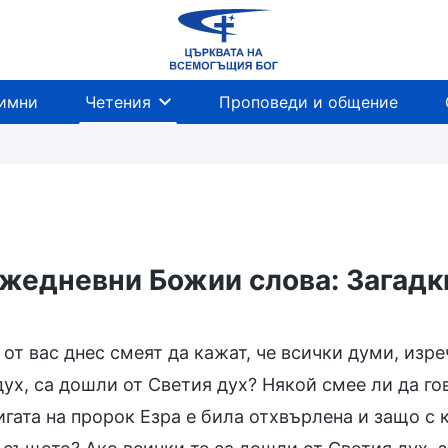
имни
Четения
Проповеди и общение
жедневни Божии слова: Загадки
е на религиозни представи
Разобличаване на 
от вас днес смеят да кажат, че всички думи, изре
ух, са дошли от Светия дух? Някой смее ли да го
гата на пророк Езра е била отхвърлена и защо с 