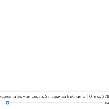
едневни Божии слова: Загадки за Библията | Откъс 27
00
04