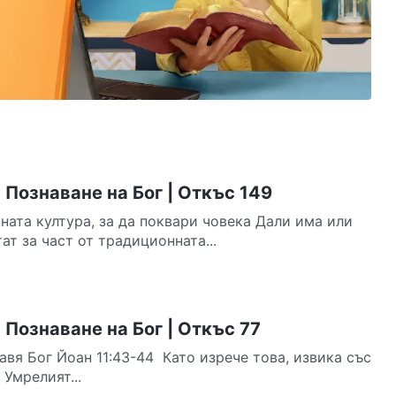
Познаване на Бог | Откъс 149
ната култура, за да поквари човека Дали има или
ат за част от традиционната...
Познаване на Бог | Откъс 77
авя Бог Йоан 11:43-44 Като изрече това, извика със
 Умрелият...