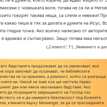
 ли е думите, които изрича, да идват изцяло от 
месени с човешката воля, тогава не са ли и Него
които говорят такива неща, са слепи и невежи! П
е какво пише в тях за делата и думите на Исус. В
та гледна точка. Ако всичко написано от авторите
 е еднакво и съгласувано. Защо тогава има несъо
(„Словото“, Т.1, „Явяването и д
като бедствията продължават да се увеличават, все
че хора започват да осъзнават, че библейските
очества не са приказки, а реалност, която се разгръща
 очите ни. Никой не знае кое ще настъпи първо:
шният ден или някое неочаквано бедствие. Ако
ете да посрещнете завръщането на Господ със
йството си и да намерите безопасност под Божията
ила, кликнете върху Messenger, за да се присъедините