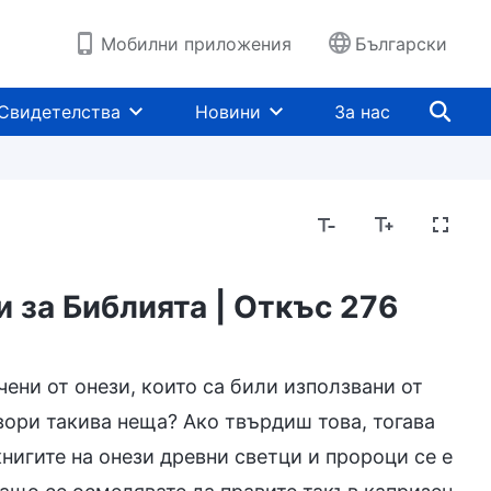
Мобилни приложения
Български
Свидетелства
Новини
За нас
 за Библията | Откъс 276
човешката поквара
Навлизане в живота
Пре
чени от онези, които са били използвани от
вори такива неща? Ако твърдиш това, тогава
книгите на онези древни светци и пророци се е