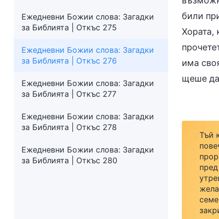
възможно
били при
Ежедневни Божии слова: Загадки
за Библията | Откъс 275
Хората, 
прочетет
Ежедневни Божии слова: Загадки
за Библията | Откъс 276
има своя
щеше да
Ежедневни Божии слова: Загадки
за Библията | Откъс 277
Ежедневни Божии слова: Загадки
за Библията | Откъс 278
Тъй 
пове
Ежедневни Божии слова: Загадки
прор
за Библията | Откъс 280
пред
утре
жела
семе
закр