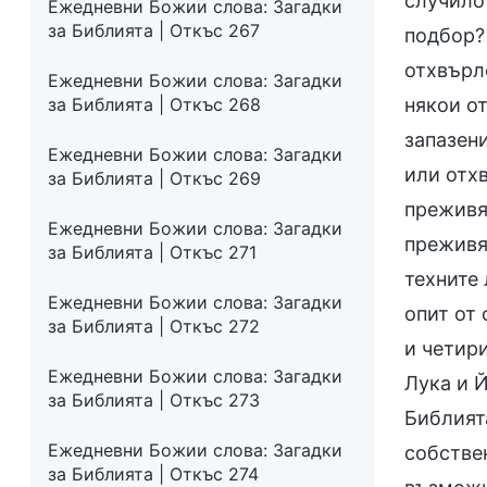
случило
Ежедневни Божии слова: Загадки
за Библията | Откъс 267
подбор?
отхвърле
Ежедневни Божии слова: Загадки
за Библията | Откъс 268
някои от
запазени
Ежедневни Божии слова: Загадки
или отхв
за Библията | Откъс 269
преживяв
Ежедневни Божии слова: Загадки
преживяв
за Библията | Откъс 271
техните
Ежедневни Божии слова: Загадки
опит от 
за Библията | Откъс 272
и четири
Ежедневни Божии слова: Загадки
Лука и Й
за Библията | Откъс 273
Библията
Ежедневни Божии слова: Загадки
собстве
за Библията | Откъс 274