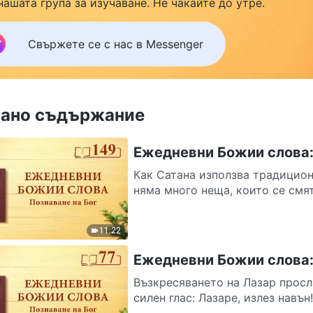
нашата група за изучаване. Не чакайте до утре.
Свържете се с нас в Messenger
ано съдържание
Ежедневни Божии слова: 
Как Сатана използва традицион
няма много неща, които се смят
11:22
Ежедневни Божии слова: 
Възкресяването на Лазар просл
силен глас: Лазаре, излез навън!