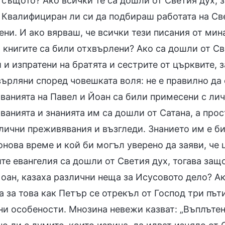
 същото? Ако всички те са дошли от Светия дух, 
 Квалифициран ли си да подбираш работата на Св
ни. И ако вярваш, че всички тези писания от мин
 книгите са били отхвърлени? Ако са дошли от Св
 и изпратени на братята и сестрите от църквите, з
ърляни според човешката воля: не е правилно да 
анията на Павел и Йоан са били примесени с личн
анията и знанията им са дошли от Сатана, а прос
 лични преживявания и възгледи. Знанието им е б
онова време и кой би могъл уверено да заяви, че
те евангелия са дошли от Светия дух, тогава защ
оан, казаха различни неща за Исусовото дело? Ако
 за това как Петър се отрекъл от Господ три пъти
ни особености. Мнозина невежи казват: „Въплътен