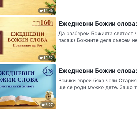
15:46
Ежедневни Божии слова: 
Да разберем Божията святост ч
пасаж) Божиите дела съвсем не 
10:52
Ежедневни Божии слова: 
Всички евреи бяха чели Стария 
ще се роди мъжко дете. Защо то
6:27