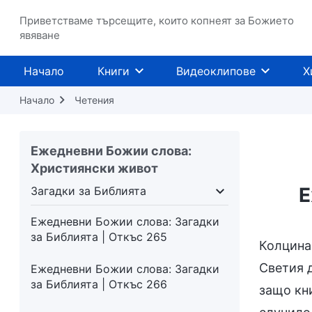
Приветстваме търсещите, които копнеят за Божието
явяване
Начало
Книги
Видеоклипове
Х
Начало
Четения
Ежедневни Божии слова:
Християнски живот
Е
Загадки за Библията
ритежава
Загадки за Библията
Разобличаван
Ежедневни Божии слова: Загадки
за Библията | Откъс 265
Колцина 
Светия д
Ежедневни Божии слова: Загадки
за Библията | Откъс 266
защо кни