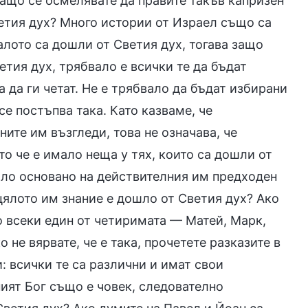
защо се осмелявате да правите такъв капризен
етия дух? Много истории от Израел също са
алото са дошли от Светия дух, тогава защо
етия дух, трябвало е всички те да бъдат
а да ги четат. Не е трябвало да бъдат избирани
се постъпва така. Като казваме, че
ите им възгледи, това не означава, че
то че е имало неща у тях, които са дошли от
ило основано на действителния им предходен
 цялото им знание е дошло от Светия дух? Ако
о всеки един от четиримата — Матей, Марк,
 не вярвате, че е така, прочетете разказите в
: всички те са различни и имат свои
ият Бог също е човек, следователно