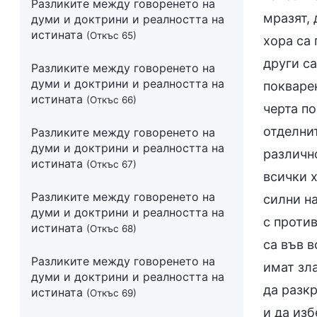
Разликите между говоренето на
мразят, 
думи и доктрини и реалността на
истината
(Откъс 65)
хора са 
други са
Разликите между говоренето на
думи и доктрини и реалността на
покварен
истината
(Откъс 66)
черта п
отделни
Разликите между говоренето на
думи и доктрини и реалността на
различн
истината
(Откъс 67)
всички 
Разликите между говоренето на
силни на
думи и доктрини и реалността на
с против
истината
(Откъс 68)
са във в
Разликите между говоренето на
имат зл
думи и доктрини и реалността на
да разк
истината
(Откъс 69)
и да изб