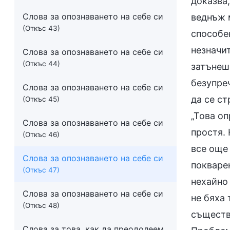
доказва
Слова за опознаването на себе си
веднъж 
(Откъс 43)
способен
незначи
Слова за опознаването на себе си
(Откъс 44)
затънеш.
безупреч
Слова за опознаването на себе си
да се с
(Откъс 45)
„Това оп
Слова за опознаването на себе си
простя. 
(Откъс 46)
все още
Слова за опознаването на себе си
покваре
(Откъс 47)
нехайно 
Слова за опознаването на себе си
не бяха
(Откъс 48)
съществ
Слова за това, как да преодолеем