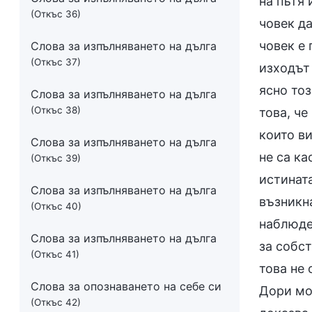
на пътя 
(Откъс 36)
човек да
човек е 
Слова за изпълняването на дълга
(Откъс 37)
изходът 
ясно тоз
Слова за изпълняването на дълга
(Откъс 38)
това, ч
които в
Слова за изпълняването на дълга
не са ка
(Откъс 39)
истинат
Слова за изпълняването на дълга
възникна
(Откъс 40)
наблюде
Слова за изпълняването на дълга
за собст
(Откъс 41)
това не 
Слова за опознаването на себе си
Дори мо
(Откъс 42)