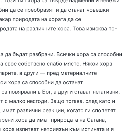
т. Този тип хора са твърде надменни и невежи
бни да се преобразят и да станат човешки
акар природата на хората да се
родата на различните хора. Това изисква по-
а да бъдат разбрани. Всички хора са способни
ма свое собствено слабо място. Някои хора
 парите, а други — пред материалните
кои хора са способни да останат
са повярвали в Бог, а други стават негативни,
т с малко несгоди. Защо тогава, след като и
, имат различни реакции, когато ги сполетят
арени хора да имат природата на Сатана,
 хора изпитват неприязън към истината и я