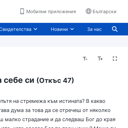
Мобилни приложения
Български
Свидетелства
Новини
За нас
а себе си
(Откъс 47)
о пътя на стремежа към истината? В какво
тава дума за това да се отречеш от няколко
еш малко страдание и да следваш Бог до края