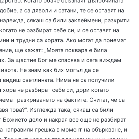
 царство. Когато обаче осъзнаят дълбочината
обие, а са дяволи и сатани, те се оставят на
а надежда, сякаш са били заклеймени, разкрити
огато не разбират себе си, и се оставят на
мни и трудни са хората. Ако могат да приемат
ение, ще кажат: „Моята поквара е била
ах. За щастие Бог ме спасява и сега виждам
ивота. Не знам как бих могъл да се
да видиш светлината. Нима не са получили
 хора не разбират себе си, дори когато
иемат разкриването на фактите. Считат, че са
авя това?“. Изглежда така, сякаш са били
 Божието дело и накрая все още не разбират
са направили грешка в момент на объркване, и