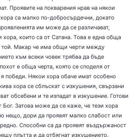
мат. Проявите на покварения нрав на някои
и хора са малко по-добросърдечни, докато
проявленията им може да се различават,
 хора, които са от Сатана. Това е една обща
е той. Макар че има общи черти между
нието към всеки човек трябва да бъде
охот е обща черта, която се споделя от
 я победи. Някои хора обаче имат особено
акива хора се сблъскат с изкушения, свързани
ват обсебени и те изпадат в изкушение. Готови
 Бог. Затова може да се каже, че тези хора
но нещо, дори да проявят малко слабост или
нередно. Способни са да проявят въздържаност
рещу плътта и да отбягнат изкушението.