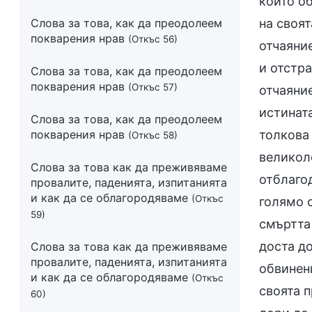
които об
Слова за това, как да преодолеем
на своят
покварения нрав
(Откъс 56)
отчаяние
и отстра
Слова за това, как да преодолеем
покварения нрав
(Откъс 57)
отчаяние
истинат
Слова за това, как да преодолеем
покварения нрав
толкова
(Откъс 58)
великоле
Слова за това как да преживяваме
отблагод
провалите, паденията, изпитанията
и как да се облагородяваме
(Откъс
голямо с
59)
смъртта 
доста до
Слова за това как да преживяваме
провалите, паденията, изпитанията
обвинен
и как да се облагородяваме
(Откъс
своята п
60)