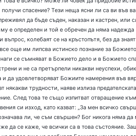
и това е всичко? Може ли човек да придобие исти
 получи спасение? Тези неща ясни ли са ви във в
преживял да бъде съден, наказан и кастрен, или с
му е определен и той е обречен да няма надежда 
и въпрос, колебаят се на кръстопътя, без да знаят
е все още им липсва истинско познание за Божиет
инаги се съмняват в Божието дело и в Божието спа
стрени и не са претърпели никакви неуспехи, оби
а и да удовлетворяват Божиите намерения във вяр
т някакви трудности, наяве излиза предателската
ние. След това те също изпитват отвращение към
вения си изход, като казват: „За мен всичко свър
означава ли, че съм свършен? Бог никога няма да 
же да се каже, че всички са в това състояние. За