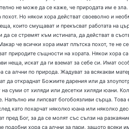
телно не може да се каже, че природата им е зла
 похот. Но някои хора действат своеволно и необ
еща, които смущават и прекъсват работата на църк
 да се стремят към истината, да действат в съот
Макар че всички хора имат плътска похот, те не с
ат природите същности на хората. Някои хора са а
ви неща, искат да ги вземат за себе си. Имат ос
а са алчни по природа. Жадуват за всякакви мате
ат да откраднат Божиите дарения или да злоупотр
т на суми от хиляди или десетки хиляди юани. Ко
е. Напълно им липсват богобоязливи сърца. Това 
след като похарчат няколко юана или няколко дес
т пред Бог, за да се молят със сълзи на разкаяни
е подобни хора са алчни за пари, защото всеки и