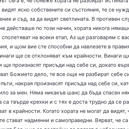
т сега е, че понеже хората не разбират истината 
 видят ясно собствените си състояния, те се нужд
ние и съд, за да видят светлината. В противен сл
не действаше по този начин, хората никога нямаш
 сполетяват на всеки етап, Аз ще разговарям с ва
ия, и щом вие сте способни да навлезете в правия
инаги ще се отклоняват към крайности. Винаги ще
и ще произнасят присъди над себе си, докато върв
ат Божието дело, те все още не разбират себе си
пъти, накрая произнасят присъда над себе си, кат
ло за мен. Няма никакъв шанс да бъда спасен няк
 са твърде крехки и с тях е доста трудно да се р
ат в крайности. Когато хората не могат да видят,
те стават надменни и самоправедни. Вярват, че с