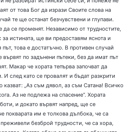
и не разбират истински себе си, и понеже не
аят от това Бог да изрази Своите слова на
учай те ще останат безчувствени и глупави.
е да се променят. Независимо от трудностите,
с за истината, ще ви предоставям яснота и
 път, това е достатъчно. В противен случай
 вървят по задънени пътеки, без да имат път
ят. Макар че хората тепърва започват да
. И след като се провалят и бъдат разкрити
о казват: „Аз съм дявол, аз съм Сатана! Всичко
ога. Аз не подлежа на спасение“. Хората
аботи, и докато вървят напред, ще се
 че покварата им е толкова дълбока, че са
а преживели безброй трудности, че са хора,