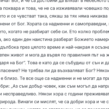
ичат Бог, и че са достойни да влязат в небесното
а поквара и това, че не са изживявали човешко под
то и се чувстват така, сякаш за тях няма никакв
нени от Бог. Хората са надменни и самоправедни, к
то, когато не разбират себе си. Ето колко пробле
а, ако един ден наистина разберат Божието намер
 дълбока през цялото време и най-накрая я осъзн
пен живот и мога да вървя по правилния път на ж
аря на Бог“. Това е като да се събудиш от сън и 
пасение? Не трябва ли да възхваляват Бог? Някои
е близо. Те все още са надменни и не могат да пр
бри: „Аз съм добър човек, как съм могъл да напр
и несправедливо. Някои хора с години преживяват
рирода. Винаги си мислят, че са добри хора и че 