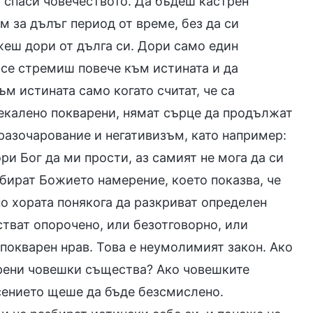
а спаси човечеството. Да бъдеш кастрен
 за дълъг период от време, без да си
ажеш дори от дълга си. Дори само един
 се стремиш повече към истината и да
м истината само когато считат, че са
прекалено покварени, нямат сърце да продължат
 разочарование и негативизъм, като например:
ори Бог да ми прости, аз самият не мога да си
збират Божието намерение, което показва, че
но хората понякога да разкриват определен
стват опорочено, или безотговорно, или
 покварен нрав. Това е неумолимият закон. Ако
арени човешки същества? Ако човешките
сението щеше да бъде безсмислено.