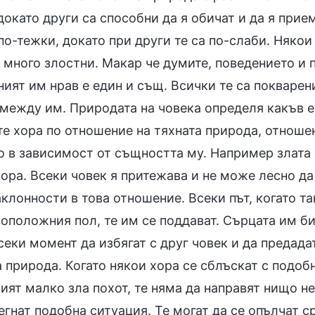
докато други са способни да я обичат и да я прие
по-тежки, докато при други те са по-слаби. Няко
 много злостни. Макар че думите, поведението и 
ият им нрав е един и същ. Всички те са покварени
омежду им. Природата на човека определя какъв 
те хора по отношение на тяхната природа, отноше
о в зависимост от същността му. Например злата п
хора. Всеки човек я притежава и не може лесно да
клонности в това отношение. Всеки път, когато т
оположния пол, те им се поддават. Сърцата им би
секи момент да избягат с друг човек и да предадат
а природа. Когато някои хора се сблъскат с подоб
рият малко зла похот, те няма да направят нищо 
егнат подобна ситуация. Те могат да се опълчат с