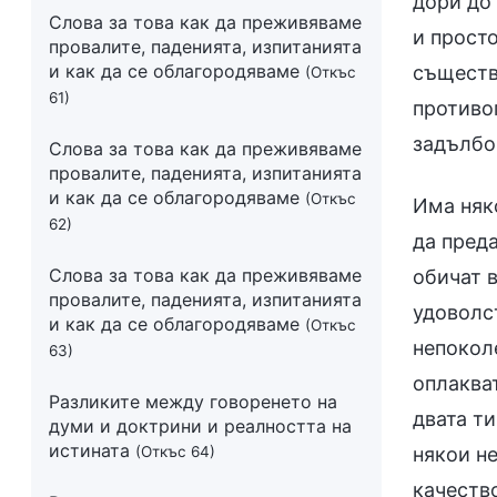
дори до 
Слова за това как да преживяваме
и просто
провалите, паденията, изпитанията
и как да се облагородяваме
същества
(Откъс
61)
противоп
задълбо
Слова за това как да преживяваме
провалите, паденията, изпитанията
и как да се облагородяваме
(Откъс
Има няк
62)
да пред
Слова за това как да преживяваме
обичат в
провалите, паденията, изпитанията
удоволст
и как да се облагородяваме
(Откъс
непоколе
63)
оплакват
Разликите между говоренето на
двата ти
думи и доктрини и реалността на
истината
(Откъс 64)
някои н
качеств