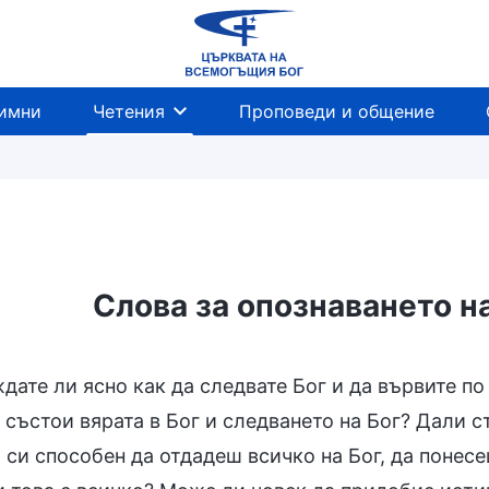
имни
Четения
Проповеди и общение
Слова за опознаването н
дате ли ясно как да следвате Бог и да вървите п
 състои вярата в Бог и следването на Бог? Дали с
 си способен да отдадеш всичко на Бог, да понес