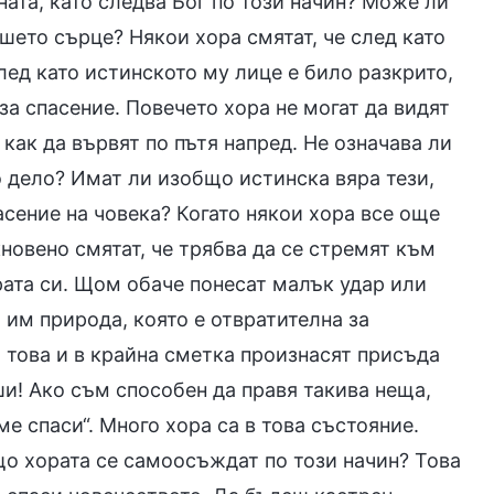
ната, като следва Бог по този начин? Може ли
ашето сърце? Някои хора смятат, че след като
лед като истинското му лице е било разкрито,
за спасение. Повечето хора не могат да видят
 как да вървят по пътя напред. Не означава ли
о дело? Имат ли изобщо истинска вяра тези,
сение на човека? Когато някои хора все още
кновено смятат, че трябва да се стремят към
ата си. Щом обаче понесат малък удар или
 им природа, която е отвратителна за
 това и в крайна сметка произнасят присъда
ши! Ако съм способен да правя такива неща,
ме спаси“. Много хора са в това състояние.
що хората се самоосъждат по този начин? Това