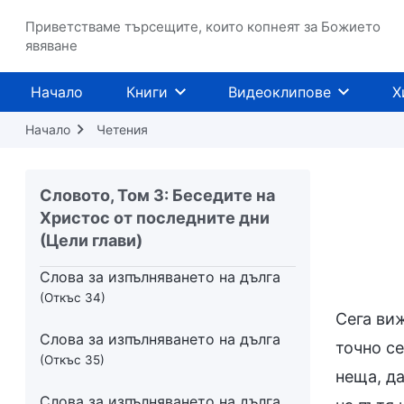
Приветстваме търсещите, които копнеят за Божието
Слова за изпълняването на дълга
явяване
(Откъс 30)
Слова за изпълняването на дълга
Начало
Книги
Видеоклипове
Х
(Откъс 31)
Начало
Четения
Слова за изпълняването на дълга
(Откъс 32)
Словото, Том 3: Беседите на
Слова за изпълняването на дълга
Христос от последните дни
(Откъс 33)
(Цели глави)
Слова за изпълняването на дълга
(Откъс 34)
Сега виж
Слова за изпълняването на дълга
точно се
(Откъс 35)
неща, да
Слова за изпълняването на дълга