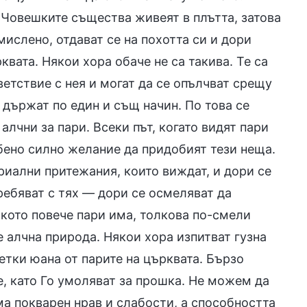
. Човешките същества живеят в плътта, затова
мислено, отдават се на похотта си и дори
вата. Някои хора обаче не са такива. Те са
ветствие с нея и могат да се опълчват срещу
е държат по един и същ начин. По това се
лчни за пари. Всеки път, когато видят пари
обено силно желание да придобият тези неща.
риални притежания, които виждат, и дори се
ебяват с тях — дори се осмеляват да
лкото повече пари има, толкова по-смели
е алчна природа. Някои хора изпитват гузна
етки юана от парите на църквата. Бързо
е, като Го умоляват за прошка. Не можем да
ма покварен нрав и слабости, а способността