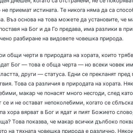
ден днешен, когато са отстранени, не се покорява
 не приемат истината. Те никога няма да са спосо
. Въз основа на това можете да установите, че м
оставя на Бог и да Го предава, има разлики в при
чено разбиране на видовете човешка природа.
ои общи черти в природата на хората, които трябв
адат Бог — това е обща черта — но всеки човек и
ластта, други — статуса. Едни се прекланят пред
вия. Това са различия в природата на хората. Ня
бими, макар че понасят много несгоди, след като 
 се и не остават непоколебими, когато се сблъска
па хора вярват в Бог и ядат и пият Божието слово
еща? Това показва, че макар всички дълбоко покв
ото на тяхната човешка природа е различно. Някои