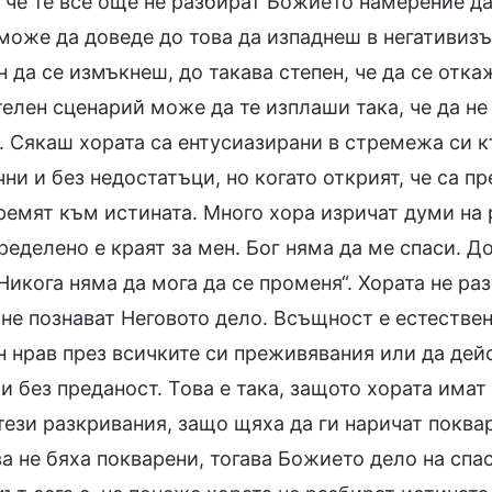
, че те все още не разбират Божието намерение д
може да доведе до това да изпаднеш в негативизъм
 да се измъкнеш, до такава степен, че да се отк
телен сценарий може да те изплаши така, че да не
 Сякаш хората са ентусиазирани в стремежа си къ
ни и без недостатъци, но когато открият, че са 
тремят към истината. Много хора изричат думи на
ределено е краят за мен. Бог няма да ме спаси. Д
Никога няма да мога да се променя“. Хората не ра
 не познават Неговото дело. Всъщност е естестве
н нрав през всичките си преживявания или да дей
и без преданост. Това е така, защото хората имат
 тези разкривания, защо щяха да ги наричат покв
а не бяха покварени, тогава Божието дело на спа