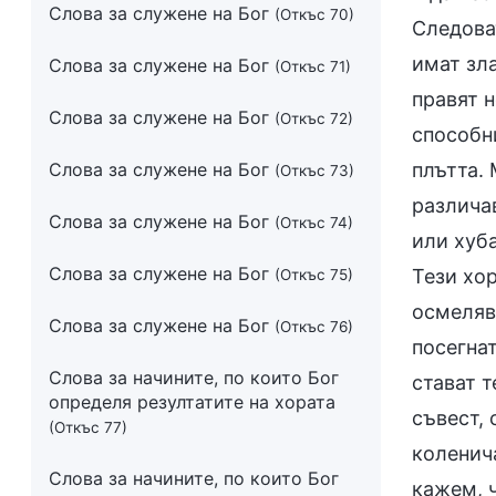
Слова за служене на Бог
(Откъс 70)
Следова
имат зла
Слова за служене на Бог
(Откъс 71)
правят н
Слова за служене на Бог
(Откъс 72)
способни
Слова за служене на Бог
плътта. 
(Откъс 73)
различав
Слова за служене на Бог
(Откъс 74)
или хуба
Слова за служене на Бог
Тези хор
(Откъс 75)
осмеляв
Слова за служене на Бог
(Откъс 76)
посегна
Слова за начините, по които Бог
стават т
определя резултатите на хората
съвест, 
(Откъс 77)
коленича
Слова за начините, по които Бог
кажем, ч