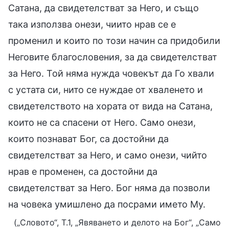
Сатана, да свидетелстват за Него, и също
така използва онези, чиито нрав се е
променил и които по този начин са придобили
Неговите благословения, за да свидетелстват
за Него. Той няма нужда човекът да Го хвали
с устата си, нито се нуждае от хваленето и
свидетелството на хората от вида на Сатана,
които не са спасени от Него. Само онези,
които познават Бог, са достойни да
свидетелстват за Него, и само онези, чийто
нрав е променен, са достойни да
свидетелстват за Него. Бог няма да позволи
на човека умишлено да посрами името Му.
(„Словото“, Т.1, „Явяването и делото на Бог“, „Само