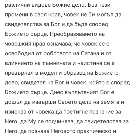
различни видове Божие дело. Без тези
промени в своя нрав, човек не би могъл да
свидетелства за Бог и да бъде според
Божието сърце. Преобразяването на
човешкия нрав означава, че човек се е
освободил от робството на Сатана и от
влиянието на тъмнината и наистина се е
превърнал в модел и образец на Божието
дело, свидетел на Бог и човек, който е според
Божието сърце. Днес въплътеният Бог е
дошъл да извърши Своето дело на земята и
изисква от човека да постигне познание за
Него, да Му се подчинява, да свидетелства за
Него, да познава Неговото практическо и