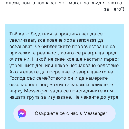
онези, които познават Бог, могат да свидетелстват
за Него“)
Тъй като бедствията продължават да се
увеличават, все повече хора започват да
осъзнават, че библейските пророчества не са
приказки, а реалност, която се разгръща пред
очите ни. Никой не знае кое ще настъпи първо:
утрешният ден или някое неочаквано бедствие.
Ако желаете да посрещнете завръщането на
Господ със семейството си и да намерите
безопасност под Божията закрила, кликнете
върху Messenger, за да се присъедините към
нашата група за изучаване. Не чакайте до утре.
Свържете се с нас в Messenger