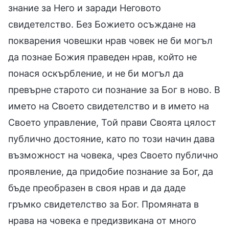
знание за Него и заради Неговото
свидетелство. Без Божието осъждане на
покварения човешки нрав човек не би могъл
да познае Божия праведен нрав, който не
понася оскърбление, и не би могъл да
превърне старото си познание за Бог в ново. В
името на Своето свидетелство и в името на
Своето управление, Той прави Своята цялост
публично достояние, като по този начин дава
възможност на човека, чрез Своето публично
проявление, да придобие познание за Бог, да
бъде преобразен в своя нрав и да даде
гръмко свидетелство за Бог. Промяната в
нрава на човека е предизвикана от много