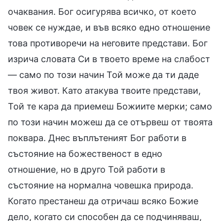
очаквания. Бог осигурява всичко, от което
човек се нуждае, и във всяко едно отношение
това противоречи на неговите представи. Бог
изрича словата Си в твоето време на слабост
— само по този начин Той може да ти даде
твоя живот. Като атакува твоите представи,
Той те кара да приемеш Божиите мерки; само
по този начин можеш да се отървеш от твоята
поквара. Днес въплътеният Бог работи в
състояние на божественост в едно
отношение, но в друго Той работи в
състояние на нормална човешка природа.
Когато престанеш да отричаш всяко Божие
дело, когато си способен да се подчиняваш,