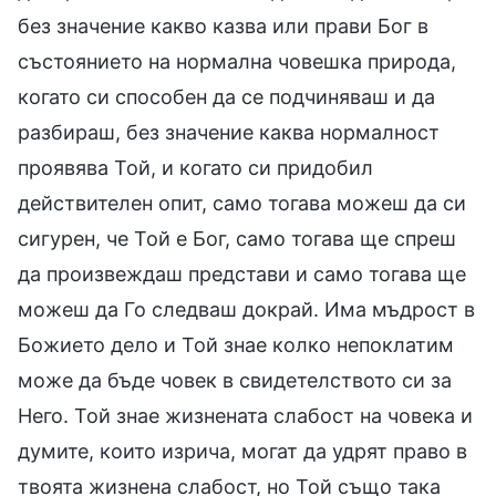
без значение какво казва или прави Бог в
състоянието на нормална човешка природа,
когато си способен да се подчиняваш и да
разбираш, без значение каква нормалност
проявява Той, и когато си придобил
действителен опит, само тогава можеш да си
сигурен, че Той е Бог, само тогава ще спреш
да произвеждаш представи и само тогава ще
можеш да Го следваш докрай. Има мъдрост в
Божието дело и Той знае колко непоклатим
може да бъде човек в свидетелството си за
Него. Той знае жизнената слабост на човека и
думите, които изрича, могат да удрят право в
твоята жизнена слабост, но Той също така