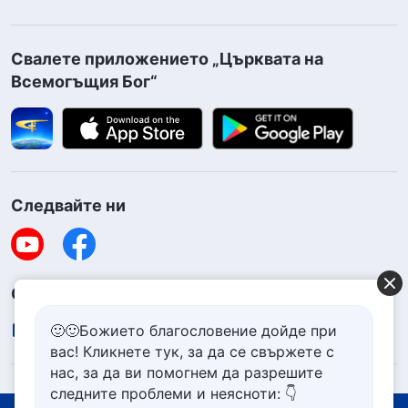
Свалете приложението „Църквата на
Всемогъщия Бог“
Следвайте ни
Свържете се с нас
contact.bg@godfootsteps.org
🙂🙂Божието благословение дойде при
вас! Кликнете тук, за да се свържете с
нас, за да ви помогнем да разрешите
следните проблеми и неясноти: 👇