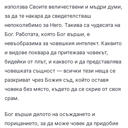
използва Своите величествени и мъдри думи,
за да те накара да свидетелстваш
непоколебимо за Него. Такива са чудесата на
Бог. Работата, която Бог върши, е
невъобразима за човешкия интелект. Каквито
и видове поквара да притежава човекът,
бидейки от плът, и каквото и да представлява
човешката същност — всички тези неща се
разкриват чрез Божия съд, който оставя
човека без място, където да се скрие от своя
срам.
Бог върши делото на осъждането и
порицанието, за да може човек да придобие