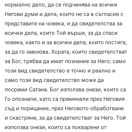
нормално дело, да се подчинява на всички
Негови думи и дела, които не са в съгласие с
представите на човека, и да свидетелства за
всички дела, които Той върши, за да спаси
човека, както и за всички дела, които постига,
за да го завоюва. Хората, които свидетелстват
за Бог, трябва да имат познание за Него; само
този вид свидетелство е точно и реално и
само този вид свидетелство може да
посрами Сатана. Бог използва онези, които са
Го опознали, като са преминали през Неговия
съд и порицание, през Неговото обработване
и скастряне, за да свидетелстват за Него. Той
използва онези, които са покварени от