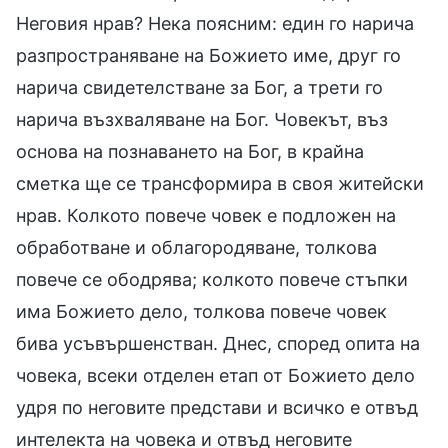
Неговия нрав? Нека поясним: един го нарича
разпространяване на Божието име, друг го
нарича свидетелстване за Бог, а трети го
нарича възхваляване на Бог. Човекът, въз
основа на познаването на Бог, в крайна
сметка ще се трансформира в своя житейски
нрав. Колкото повече човек е подложен на
обработване и облагородяване, толкова
повече се ободрява; колкото повече стъпки
има Божието дело, толкова повече човек
бива усъвършенстван. Днес, според опита на
човека, всеки отделен етап от Божието дело
удря по неговите представи и всичко е отвъд
интелекта на човека и отвъд неговите