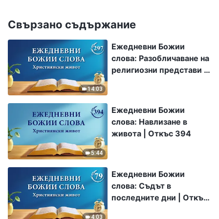
Свързано съдържание
Ежедневни Божии
слова: Разобличаване на
религиозни представи |
Откъс 297
14:03
Ежедневни Божии
слова: Навлизане в
живота | Откъс 394
5:44
Ежедневни Божии
слова: Съдът в
последните дни | Откъс
79
4:03