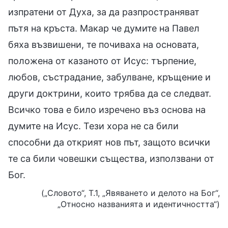
изпратени от Духа, за да разпространяват
пътя на кръста. Макар че думите на Павел
бяха възвишени, те почиваха на основата,
положена от казаното от Исус: търпение,
любов, състрадание, забулване, кръщение и
други доктрини, които трябва да се следват.
Всичко това е било изречено въз основа на
думите на Исус. Тези хора не са били
способни да открият нов път, защото всички
те са били човешки същества, използвани от
Бог.
(„Словото“, Т.1, „Явяването и делото на Бог“,
„Относно названията и идентичността“)