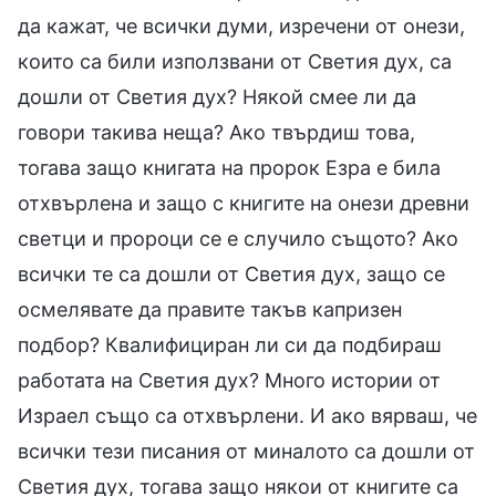
да кажат, че всички думи, изречени от онези,
които са били използвани от Светия дух, са
дошли от Светия дух? Някой смее ли да
говори такива неща? Ако твърдиш това,
тогава защо книгата на пророк Езра е била
отхвърлена и защо с книгите на онези древни
светци и пророци се е случило същото? Ако
всички те са дошли от Светия дух, защо се
осмелявате да правите такъв капризен
подбор? Квалифициран ли си да подбираш
работата на Светия дух? Много истории от
Израел също са отхвърлени. И ако вярваш, че
всички тези писания от миналото са дошли от
Светия дух, тогава защо някои от книгите са