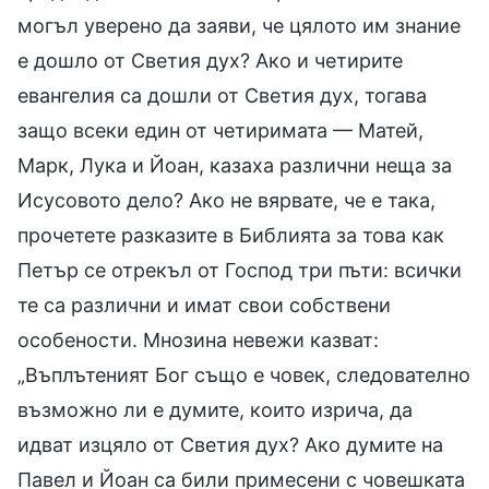
могъл уверено да заяви, че цялото им знание
е дошло от Светия дух? Ако и четирите
евангелия са дошли от Светия дух, тогава
защо всеки един от четиримата — Матей,
Марк, Лука и Йоан, казаха различни неща за
Исусовото дело? Ако не вярвате, че е така,
прочетете разказите в Библията за това как
Петър се отрекъл от Господ три пъти: всички
те са различни и имат свои собствени
особености. Мнозина невежи казват:
„Въплътеният Бог също е човек, следователно
възможно ли е думите, които изрича, да
идват изцяло от Светия дух? Ако думите на
Павел и Йоан са били примесени с човешката