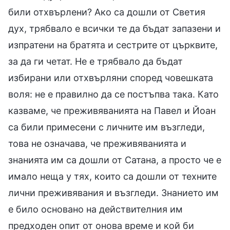
били отхвърлени? Ако са дошли от Светия
дух, трябвало е всички те да бъдат запазени и
изпратени на братята и сестрите от църквите,
за да ги четат. Не е трябвало да бъдат
избирани или отхвърляни според човешката
воля: не е правилно да се постъпва така. Като
казваме, че преживяванията на Павел и Йоан
са били примесени с личните им възгледи,
това не означава, че преживяванията и
знанията им са дошли от Сатана, а просто че е
имало неща у тях, които са дошли от техните
лични преживявания и възгледи. Знанието им
е било основано на действителния им
предходен опит от онова време и кой би