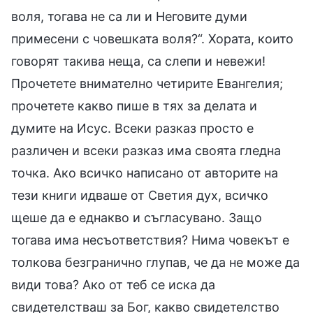
воля, тогава не са ли и Неговите думи
примесени с човешката воля?“. Хората, които
говорят такива неща, са слепи и невежи!
Прочетете внимателно четирите Евангелия;
прочетете какво пише в тях за делата и
думите на Исус. Всеки разказ просто е
различен и всеки разказ има своята гледна
точка. Ако всичко написано от авторите на
тези книги идваше от Светия дух, всичко
щеше да е еднакво и съгласувано. Защо
тогава има несъответствия? Нима човекът е
толкова безгранично глупав, че да не може да
види това? Ако от теб се иска да
свидетелстваш за Бог, какво свидетелство