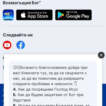
Всемогъщия Бог“
Следвайте ни
Свържете се с нас
contact.bg@godfootsteps.org
🙂🙂Божието благословение дойде при
вас! Кликнете тук, за да се свържете с
нас, за да ви помогнем да разрешите
следните проблеми и неясноти: 👇
А.
Как да посрещнем Господ Исус
Условия за ползване
Б.
Как да бъдем защитени от Бог при
Политика за поверителност
бедствия
Със съдействието на
В.
Искам да изучавам Божиите думи, за
Политика за бисквитките