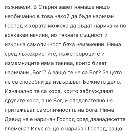
изживели. В Стария завет нямаше нищо
необичайно в това някой да бъде наричан
Господ и хората можеха да бъдат наричани по
всякакви начини, но тяхната същност и
изконна самоличност бяха неизменни. Нима
сред лъжехристите, лъжепророците и
измамниците няма такива, които биват
наричани „Бог“? А защо те не са Бог? Защото
не са способни да извършват Божието дело.
Изначално те са хора, които заблуждават
другите хора, а не Бог, и следователно не
притежават самоличността на Бога. Нима
Давид не е наричан Господ сред дванадесетте
племена? Исус също е наричан Господ; защо