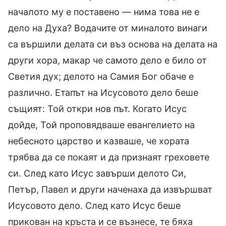
началото му е поставено — нима това не е
дело на Духа? Водачите от миналото винаги
са вършили делата си въз основа на делата на
други хора, макар че самото дело е било от
Светия дух; делото на Самия Бог обаче е
различно. Етапът на Исусовото дело беше
същият: Той откри нов път. Когато Исус
дойде, Той проповядваше евангелието на
небесното царство и казваше, че хората
трябва да се покаят и да признаят греховете
си. След като Исус завърши делото Си,
Петър, Павел и други наченаха да извършват
Исусовото дело. След като Исус беше
прикован на кръста и се възнесе, те бяха