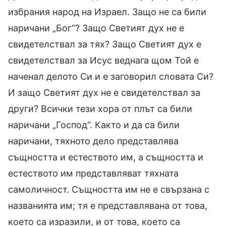
избрания народ на Израел. Защо не са били
наричани „Бог“? Защо Светият дух не е
свидетелствал за тях? Защо Светият дух е
свидетелствал за Исус веднага щом Той е
наченал делото Си и е заговорил словата Си?
И защо Светият дух не е свидетелствал за
други? Всички тези хора от плът са били
наричани „Господ“. Както и да са били
наричани, тяхното дело представлява
същността и естеството им, а същността и
естеството им представляват тяхната
самоличност. Същността им не е свързана с
названията им; тя е представлявана от това,
което са изразили, и от това, което са