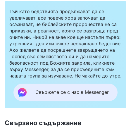
Тъй като бедствията продължават да се
увеличават, все повече хора започват да
осъзнават, че библейските пророчества не са
приказки, а реалност, която се разгръща пред
очите ни. Никой не знае кое ще настъпи първо:
утрешният ден или някое неочаквано бедствие.
Ако желаете да посрещнете завръщането на
Господ със семейството си и да намерите
безопасност под Божията закрила, кликнете
върху Messenger, за да се присъедините към
нашата група за изучаване. Не чакайте до утре.
Свържете се с нас в Messenger
Свързано съдържание