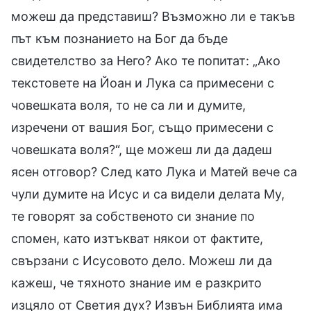
можеш да представиш? Възможно ли е такъв
път към познанието на Бог да бъде
свидетелство за Него? Ако те попитат: „Ако
текстовете на Йоан и Лука са примесени с
човешката воля, то не са ли и думите,
изречени от вашия Бог, също примесени с
човешката воля?“, ще можеш ли да дадеш
ясен отговор? След като Лука и Матей вече са
чули думите на Исус и са видели делата Му,
те говорят за собственото си знание по
спомен, като изтъкват някои от фактите,
свързани с Исусовото дело. Можеш ли да
кажеш, че тяхното знание им е разкрито
изцяло от Светия дух? Извън Библията има