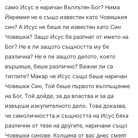
само Исус е наричан Въплътен Бог? Нима
Йеремия не е също известен като Човешкия
син? А Исус не беше ли известен като Син
Човешки? Защо Исус бе разпнат от името на
Бог? Не е ли защото същността му бе
различна? Не е ли защото делото, което
вършеше, беше различно? Важни ли са
титлите? Макар че Исус също беше наричан
Човешки Син, Той беше първото въплъщение
на Бог, Той дойде, за да властва и за да
извърши изкупителното дело. Това доказва,
че самоличността и същността на Исус бяха
различни от тези на другите, наричани също
Човешки синове. Колцина от вас днес смеят