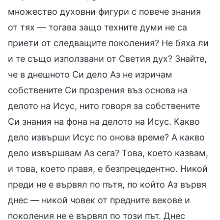
множество духовни фигури с повече знания
от тях — тогава защо техните думи не са
приети от следващите поколения? Не бяха ли
и те също използвани от Светия дух? Знайте,
че в днешното Си дело Аз не изричам
собствените Си прозрения въз основа на
делото на Исус, нито говоря за собствените
Си знания на фона на делото на Исус. Какво
дело извърши Исус по онова време? А какво
дело извършвам Аз сега? Това, което казвам,
и това, което правя, е безпрецедентно. Никой
преди не е вървял по пътя, по който Аз вървя
днес — никой човек от предните векове и
поколения не е вървял по този път. Днес