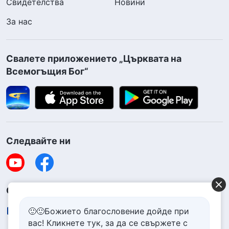
Свидетелства
Новини
За нас
Свалете приложението „Църквата на
Всемогъщия Бог“
Следвайте ни
Свържете се с нас
contact.bg@godfootsteps.org
🙂🙂Божието благословение дойде при
вас! Кликнете тук, за да се свържете с