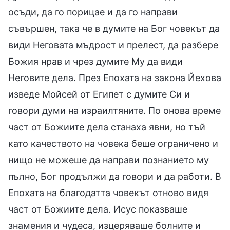
осъди, да го порицае и да го направи
съвършен, така че в думите на Бог човекът да
види Неговата мъдрост и прелест, да разбере
Божия нрав и чрез думите Му да види
Неговите дела. През Епохата на закона Йехова
изведе Мойсей от Египет с думите Си и
говори думи на израилтяните. По онова време
част от Божиите дела станаха явни, но тъй
като качеството на човека беше ограничено и
нищо не можеше да направи познанието му
пълно, Бог продължи да говори и да работи. В
Епохата на благодатта човекът отново видя
част от Божиите дела. Исус показваше
знамения и чудеса, изцеряваше болните и