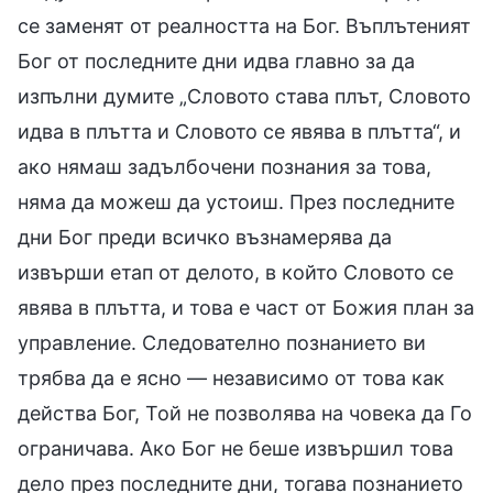
се заменят от реалността на Бог. Въплътеният
Бог от последните дни идва главно за да
изпълни думите „Словото става плът, Словото
идва в плътта и Словото се явява в плътта“, и
ако нямаш задълбочени познания за това,
няма да можеш да устоиш. През последните
дни Бог преди всичко възнамерява да
извърши етап от делото, в който Словото се
явява в плътта, и това е част от Божия план за
управление. Следователно познанието ви
трябва да е ясно — независимо от това как
действа Бог, Той не позволява на човека да Го
ограничава. Ако Бог не беше извършил това
дело през последните дни, тогава познанието