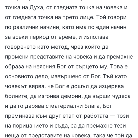
точка на Духа, от гледната точка на човека и
от гледната точка на трето лице. Той говори
по различни начини, като има по един начин
за всеки период от време, и използва
говоренето като метод, чрез който да
промени представите на човека и да премахне
образа на неясния Бог от сърцето му. Това е
основното дело, извършено от Бог. Тъй като
човекът вярва, че Бог е дошъл да изцерява
болните, да изгонва демони, да върши чудеса
и да го дарява с материални блага, Бог
преминава към друг етап от работата — този
на порицанието и съда, за да премахне тези
неща от представите на човека, така че той да