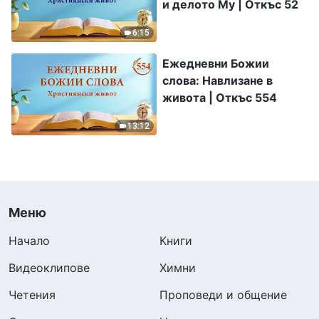
и делото Му | Откъс 52
6:15
Ежедневни Божии
слова: Навлизане в
живота | Откъс 554
13:12
Меню
Начало
Книги
Видеоклипове
Химни
Четения
Проповеди и общение