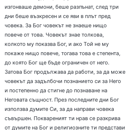
изгонваше демони, беше разпънат, след три
дни беше възкресен и се яви в плът пред
човека. За Бог човекът не знаеше нищо
повече от това. Човекът знае толкова,
колкото му показва Бог, и ако Той не му
покаже нищо повече, тогава това е степента,
до която Бог ще бъде ограничен от него.
Затова Бог продължава да работи, за да може
човекът да задълбочи познанието си за Него
и постепенно да стигне до познаване на
Неговата същност. През последните дни Бог
използва думите Си, за да направи човека
съвършен. Поквареният ти нрав се разкрива
от думите на Бог и религиозните ти представи