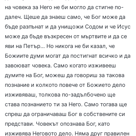
на човека за Него не би могло да стигне по-
далеч. Щеше да знаеш само, че Бог може да
бъде разпънат и да унищожи Содом и че Исус
може да бъде възкресен от мъртвите и да се
яви на Петър… Но никога не би казал, че
Божиите думи могат да постигнат всичко и да
завоюват човека. Само когато изживееш
думите на Бог, можеш да говориш за такова
познание и колкото повече от Божието дело
изживяваш, толкова по-задълбочено ще
става познанието ти за Него. Само тогава ще
спреш да ограничаваш Бог в собствените си
представи. Човекът опознава Бог, като
изживява Неговото дело. Няма друг правилен