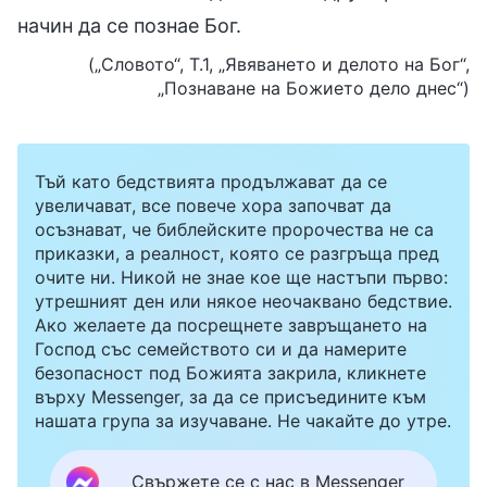
начин да се познае Бог.
(„Словото“, Т.1, „Явяването и делото на Бог“,
„Познаване на Божието дело днес“)
Тъй като бедствията продължават да се
увеличават, все повече хора започват да
осъзнават, че библейските пророчества не са
приказки, а реалност, която се разгръща пред
очите ни. Никой не знае кое ще настъпи първо:
утрешният ден или някое неочаквано бедствие.
Ако желаете да посрещнете завръщането на
Господ със семейството си и да намерите
безопасност под Божията закрила, кликнете
върху Messenger, за да се присъедините към
нашата група за изучаване. Не чакайте до утре.
Свържете се с нас в Messenger