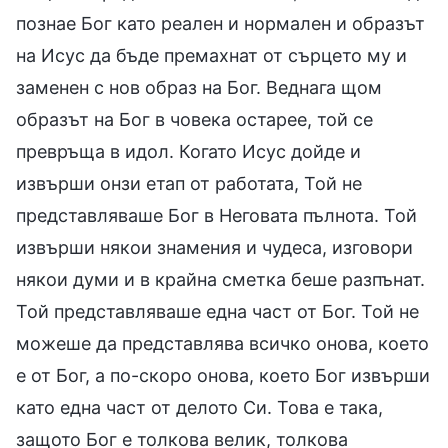
познае Бог като реален и нормален и образът
на Исус да бъде премахнат от сърцето му и
заменен с нов образ на Бог. Веднага щом
образът на Бог в човека остарее, той се
превръща в идол. Когато Исус дойде и
извърши онзи етап от работата, Той не
представляваше Бог в Неговата пълнота. Той
извърши някои знамения и чудеса, изговори
някои думи и в крайна сметка беше разпънат.
Той представляваше една част от Бог. Той не
можеше да представлява всичко онова, което
е от Бог, а по-скоро онова, което Бог извърши
като една част от делото Си. Това е така,
защото Бог е толкова велик, толкова