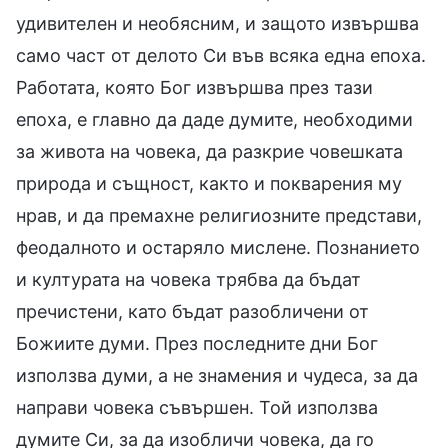
удивителен и необясним, и защото извършва
само част от делото Си във всяка една епоха.
Работата, която Бог извършва през тази
епоха, е главно да даде думите, необходими
за живота на човека, да разкрие човешката
природа и същност, както и покварения му
нрав, и да премахне религиозните представи,
феодалното и остаряло мислене. Познанието
и културата на човека трябва да бъдат
пречистени, като бъдат разобличени от
Божиите думи. През последните дни Бог
използва думи, а не знамения и чудеса, за да
направи човека съвършен. Той използва
думите Си, за да изобличи човека, да го