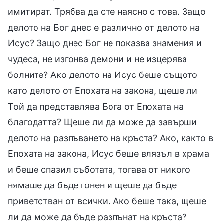
имитират. Трябва да сте наясно с това. Защо
делото на Бог днес е различно от делото на
Исус? Защо днес Бог не показва знамения и
чудеса, не изгонва демони и не изцерява
болните? Ако делото на Исус беше същото
като делото от Епохата на закона, щеше ли
Той да представлява Бога от Епохата на
благодатта? Щеше ли да може да завърши
делото на разпъването на кръста? Ако, както в
Епохата на закона, Исус беше влязъл в храма
и беше спазил съботата, тогава от никого
нямаше да бъде гонен и щеше да бъде
приветстван от всички. Ако беше така, щеше
ли да може да бъде разпънат на кръста?