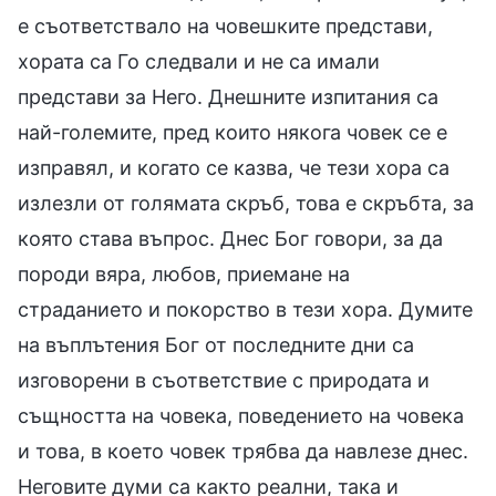
е съответствало на човешките представи,
хората са Го следвали и не са имали
представи за Него. Днешните изпитания са
най-големите, пред които някога човек се е
изправял, и когато се казва, че тези хора са
излезли от голямата скръб, това е скръбта, за
която става въпрос. Днес Бог говори, за да
породи вяра, любов, приемане на
страданието и покорство в тези хора. Думите
на въплътения Бог от последните дни са
изговорени в съответствие с природата и
същността на човека, поведението на човека
и това, в което човек трябва да навлезе днес.
Неговите думи са както реални, така и