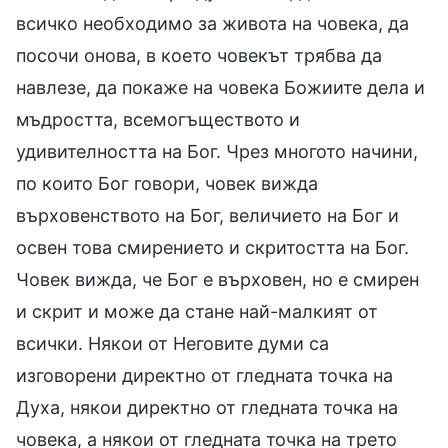
всичко необходимо за живота на човека, да
посочи онова, в което човекът трябва да
навлезе, да покаже на човека Божиите дела и
мъдростта, всемогъществото и
удивителността на Бог. Чрез многото начини,
по които Бог говори, човек вижда
върховенството на Бог, величието на Бог и
освен това смирението и скритостта на Бог.
Човек вижда, че Бог е върховен, но е смирен
и скрит и може да стане най-малкият от
всички. Някои от Неговите думи са
изговорени директно от гледната точка на
Духа, някои директно от гледната точка на
човека, а някои от гледната точка на трето