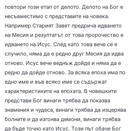
повтори този етап от делото. Делото на Бог е
несъвместимо с представите на човека.
Например Старият Завет предрича идването
на Месия и резултатът от това пророчество е
идването на Исус. След като това вече се е
случило, няма да е редно друг Месия да идва
отново. Исус вече веднъж дойде и няма да е
редно да дойде отново. За всяка епоха има по
едно име и във всяко име се съдържат
характеристиките на епохата. В човешките
представи Бог винаги трябва да показва
знамения и чудеса, винаги трябва да изцерява
болните и да изгонва демони, винаги трябва
да бъде точно като Исус. Този път обаче Бог