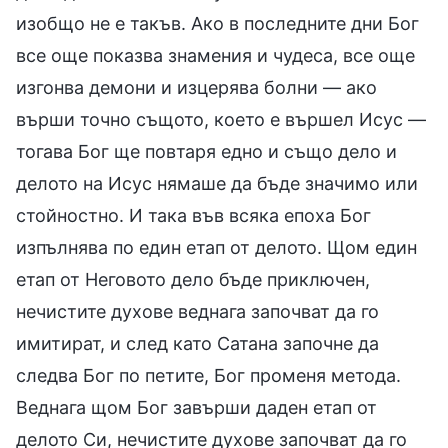
изобщо не е такъв. Ако в последните дни Бог
все още показва знамения и чудеса, все още
изгонва демони и изцерява болни — ако
върши точно същото, което е вършел Исус —
тогава Бог ще повтаря едно и също дело и
делото на Исус нямаше да бъде значимо или
стойностно. И така във всяка епоха Бог
изпълнява по един етап от делото. Щом един
етап от Неговото дело бъде приключен,
нечистите духове веднага започват да го
имитират, и след като Сатана започне да
следва Бог по петите, Бог променя метода.
Веднага щом Бог завърши даден етап от
делото Си, нечистите духове започват да го