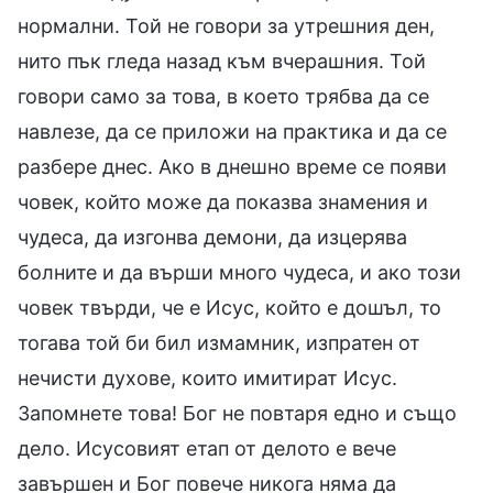
нормални. Той не говори за утрешния ден,
нито пък гледа назад към вчерашния. Той
говори само за това, в което трябва да се
навлезе, да се приложи на практика и да се
разбере днес. Ако в днешно време се появи
човек, който може да показва знамения и
чудеса, да изгонва демони, да изцерява
болните и да върши много чудеса, и ако този
човек твърди, че е Исус, който е дошъл, то
тогава той би бил измамник, изпратен от
нечисти духове, които имитират Исус.
Запомнете това! Бог не повтаря едно и също
дело. Исусовият етап от делото е вече
завършен и Бог повече никога няма да