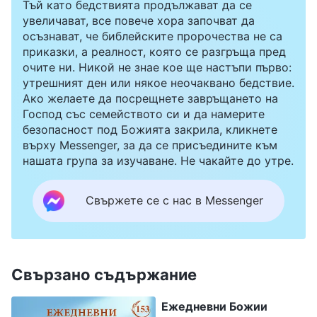
Тъй като бедствията продължават да се
увеличават, все повече хора започват да
осъзнават, че библейските пророчества не са
приказки, а реалност, която се разгръща пред
очите ни. Никой не знае кое ще настъпи първо:
утрешният ден или някое неочаквано бедствие.
Ако желаете да посрещнете завръщането на
Господ със семейството си и да намерите
безопасност под Божията закрила, кликнете
върху Messenger, за да се присъедините към
нашата група за изучаване. Не чакайте до утре.
Свържете се с нас в Messenger
Свързано съдържание
Ежедневни Божии