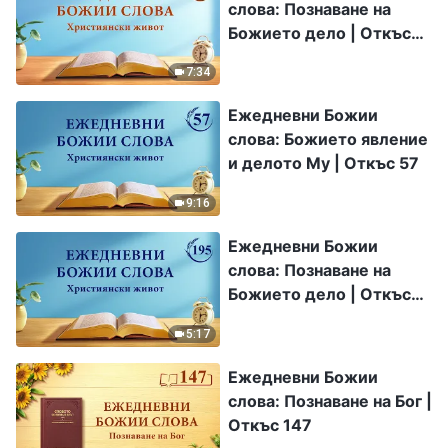
слова: Познаване на
Божието дело | Откъс
153
7:34
Ежедневни Божии
слова: Божието явление
и делото Му | Откъс 57
9:16
Ежедневни Божии
слова: Познаване на
Божието дело | Откъс
195
5:17
Ежедневни Божии
слова: Познаване на Бог |
Откъс 147