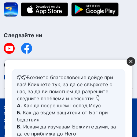
Следвайте ни
Свържете се с нас
contact.bg@godfootsteps.org
🙂🙂Божието благословение дойде при
вас! Кликнете тук, за да се свържете с
нас, за да ви помогнем да разрешите
следните проблеми и неясноти: 👇
А.
Как да посрещнем Господ Исус
Условия за ползване
Б.
Как да бъдем защитени от Бог при
Политика за поверителност
бедствия
Със съдействието на
В.
Искам да изучавам Божиите думи, за
Политика за бисквитките
да се приближа до Него
Авторско право © 2026
Църквата на Всемогъщия