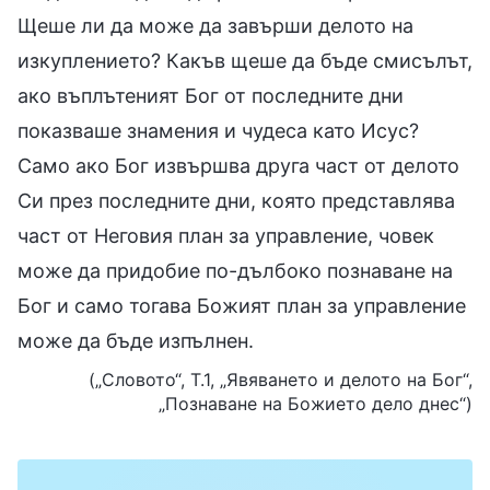
Щеше ли да може да завърши делото на
изкуплението? Какъв щеше да бъде смисълът,
ако въплътеният Бог от последните дни
показваше знамения и чудеса като Исус?
Само ако Бог извършва друга част от делото
Си през последните дни, която представлява
част от Неговия план за управление, човек
може да придобие по-дълбоко познаване на
Бог и само тогава Божият план за управление
може да бъде изпълнен.
(„Словото“, Т.1, „Явяването и делото на Бог“,
„Познаване на Божието дело днес“)