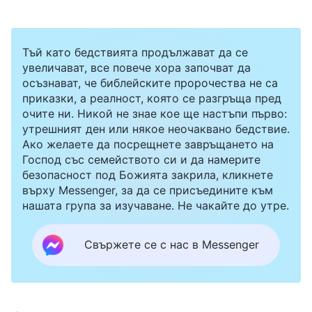
Тъй като бедствията продължават да се
увеличават, все повече хора започват да
осъзнават, че библейските пророчества не са
приказки, а реалност, която се разгръща пред
очите ни. Никой не знае кое ще настъпи първо:
утрешният ден или някое неочаквано бедствие.
Ако желаете да посрещнете завръщането на
Господ със семейството си и да намерите
безопасност под Божията закрила, кликнете
върху Messenger, за да се присъедините към
нашата група за изучаване. Не чакайте до утре.
Свържете се с нас в Messenger