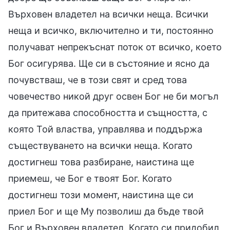
Върховен владетел на всички неща. Всички
неща и всичко, включително и ти, постоянно
получават непрекъснат поток от всичко, което
Бог осигурява. Ще си в състояние и ясно да
почувстваш, че в този свят и сред това
човечество никой друг освен Бог не би могъл
да притежава способността и същността, с
която Той властва, управлява и поддържа
съществуването на всички неща. Когато
достигнеш това разбиране, наистина ще
приемеш, че Бог е твоят Бог. Когато
достигнеш този момент, наистина ще си
приел Бог и ще Му позволиш да бъде твой
Бог и Върховен владетел. Когато си придобил