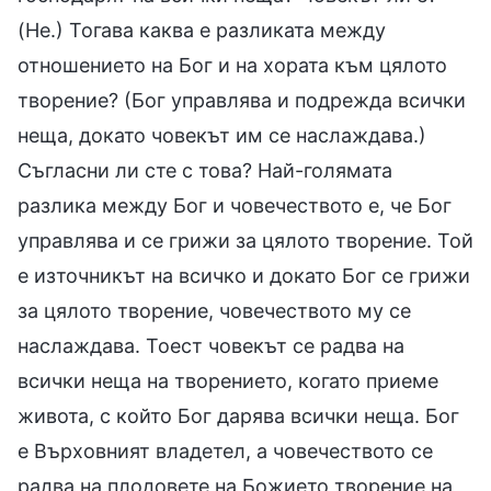
(Не.) Тогава каква е разликата между
отношението на Бог и на хората към цялото
творение? (Бог управлява и подрежда всички
неща, докато човекът им се наслаждава.)
Съгласни ли сте с това? Най-голямата
разлика между Бог и човечеството е, че Бог
управлява и се грижи за цялото творение. Той
е източникът на всичко и докато Бог се грижи
за цялото творение, човечеството му се
наслаждава. Тоест човекът се радва на
всички неща на творението, когато приеме
живота, с който Бог дарява всички неща. Бог
е Върховният владетел, а човечеството се
радва на плодовете на Божието творение на