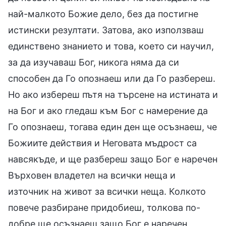
най-малкото Божие дело, без да постигне
истински резултати. Затова, ако използваш
единствено знанието и това, което си научил,
за да изучаваш Бог, никога няма да си
способен да Го опознаеш или да Го разбереш.
Но ако избереш пътя на търсене на истината и
на Бог и ако гледаш към Бог с намерение да
Го опознаеш, тогава един ден ще осъзнаеш, че
Божиите действия и Неговата мъдрост са
навсякъде, и ще разбереш защо Бог е наречен
Върховен владетел на всички неща и
източник на живот за всички неща. Колкото
повече разбиране придобиеш, толкова по-
добре ще осъзнаеш защо Бог е наречен