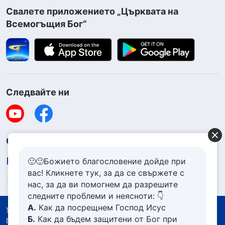
Свалете приложението „Църквата на
Всемогъщия Бог“
Следвайте ни
Свържете се с нас
contact.bg@godfootsteps.org
🙂🙂Божието благословение дойде при
вас! Кликнете тук, за да се свържете с
нас, за да ви помогнем да разрешите
следните проблеми и неясноти: 👇
А.
Как да посрещнем Господ Исус
Условия за ползване
Б.
Как да бъдем защитени от Бог при
Политика за поверителност