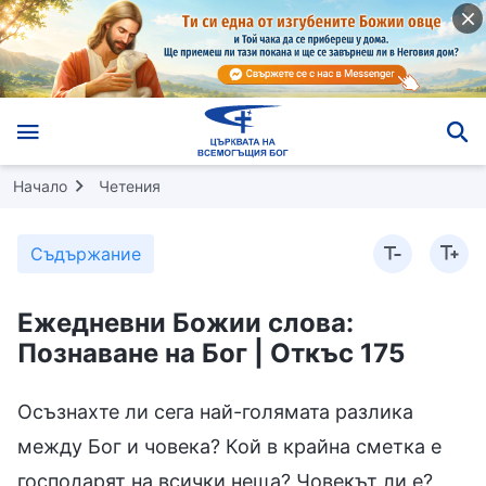
Начало
Четения
Съдържание
Ежедневни Божии слова:
Познаване на Бог | Откъс 175
Осъзнахте ли сега най-голямата разлика
между Бог и човека? Кой в крайна сметка е
господарят на всички неща? Човекът ли е?