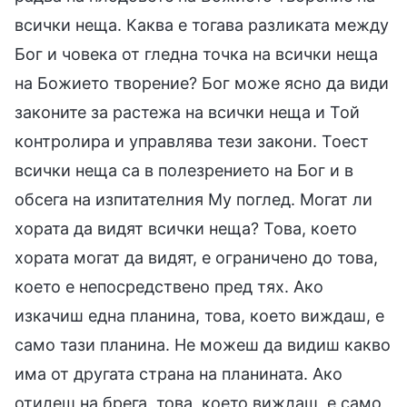
всички неща. Каква е тогава разликата между
Бог и човека от гледна точка на всички неща
на Божието творение? Бог може ясно да види
законите за растежа на всички неща и Той
контролира и управлява тези закони. Тоест
всички неща са в полезрението на Бог и в
обсега на изпитателния Му поглед. Могат ли
хората да видят всички неща? Това, което
хората могат да видят, е ограничено до това,
което е непосредствено пред тях. Ако
изкачиш една планина, това, което виждаш, е
само тази планина. Не можеш да видиш какво
има от другата страна на планината. Ако
отидеш на брега, това, което виждаш, е само