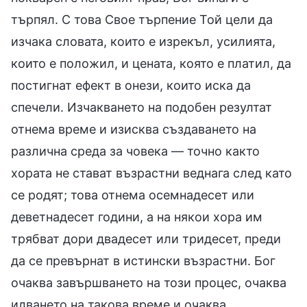
търпял. С това Свое търпение Той цели да
изчака словата, които е изрекъл, усилията,
които е положил, и цената, която е платил, да
постигнат ефект в онези, които иска да
спечели. Изчакването на подобен резултат
отнема време и изисква създаването на
различна среда за човека — точно както
хората не стават възрастни веднага след като
се родят; това отнема осемнадесет или
деветнадесет години, а на някои хора им
трябват дори двадесет или тридесет, преди
да се превърнат в истински възрастни. Бог
очаква завършването на този процес, очаква
идването на такова време и очаква