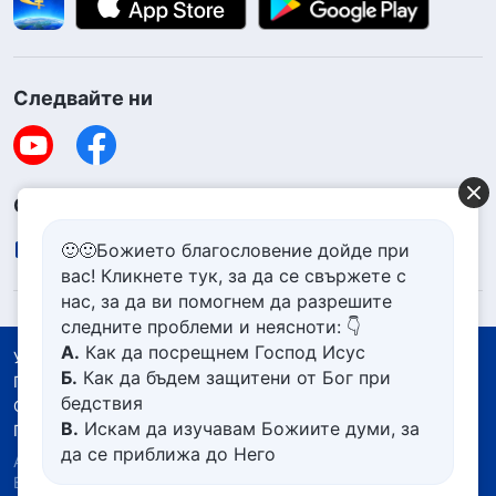
Следвайте ни
Свържете се с нас
🙂🙂Божието благословение дойде при
contact.bg@godfootsteps.org
вас! Кликнете тук, за да се свържете с
нас, за да ви помогнем да разрешите
следните проблеми и неясноти: 👇
А.
Как да посрещнем Господ Исус
Условия за ползване
Б.
Как да бъдем защитени от Бог при
Политика за поверителност
бедствия
Със съдействието на
В.
Искам да изучавам Божиите думи, за
Политика за бисквитките
да се приближа до Него
Авторско право © 2026
Църквата на Всемогъщия
Г.
Как да се отървем от болезнения
Бог.
Всички права запазени.