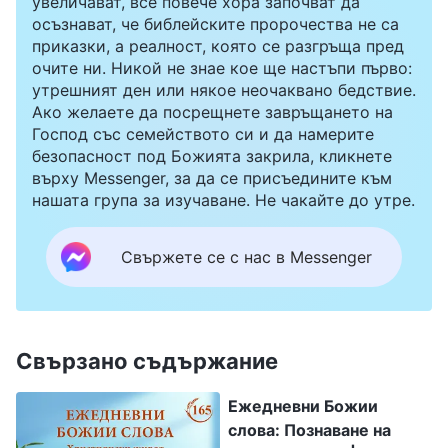
увеличават, все повече хора започват да
осъзнават, че библейските пророчества не са
приказки, а реалност, която се разгръща пред
очите ни. Никой не знае кое ще настъпи първо:
утрешният ден или някое неочаквано бедствие.
Ако желаете да посрещнете завръщането на
Господ със семейството си и да намерите
безопасност под Божията закрила, кликнете
върху Messenger, за да се присъедините към
нашата група за изучаване. Не чакайте до утре.
Свържете се с нас в Messenger
Свързано съдържание
Ежедневни Божии
слова: Познаване на