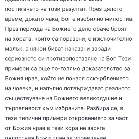
постигането на този резултат. През цялото
време, докато чака, Бог е изобилно милостив.
През периода на Божието дело обаче броят
на хората, които са поразени, е изключително
малък, а някои биват наказани заради
сериозното си противопоставяне на Бог. Тези
примери са още по-голямо доказателство за
Божия нрав, който не понася оскърблението
на човека, и напълно потвърждават реалното
съществуване на Божието великодушие и
търпеливост към избраните. Разбира се, в
тези типични примери откровението за част
от Божия нрав в тези хора не засяга
цялостния Божи план за управление.