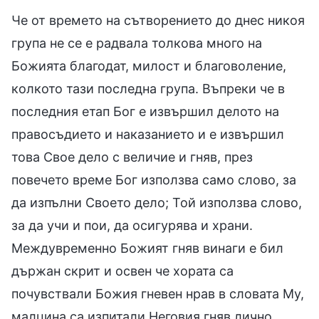
Че от времето на сътворението до днес никоя
група не се е радвала толкова много на
Божията благодат, милост и благоволение,
колкото тази последна група. Въпреки че в
последния етап Бог е извършил делото на
правосъдието и наказанието и е извършил
това Свое дело с величие и гняв, през
повечето време Бог използва само слово, за
да изпълни Своето дело; Той използва слово,
за да учи и пои, да осигурява и храни.
Междувременно Божият гняв винаги е бил
държан скрит и освен че хората са
почувствали Божия гневен нрав в словата Му,
малцина са изпитали Неговия гняв лично.