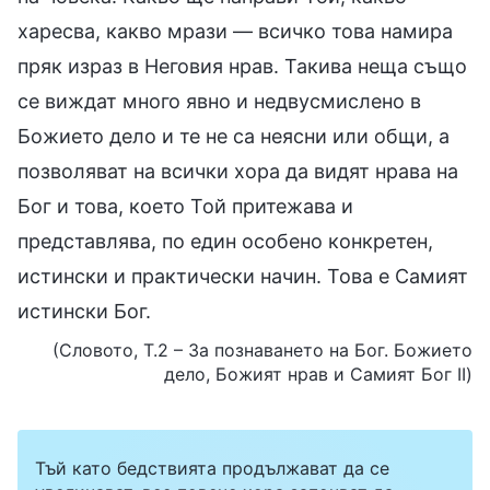
харесва, какво мрази — всичко това намира
пряк израз в Неговия нрав. Такива неща също
се виждат много явно и недвусмислено в
Божието дело и те не са неясни или общи, а
позволяват на всички хора да видят нрава на
Бог и това, което Той притежава и
представлява, по един особено конкретен,
истински и практически начин. Това е Самият
истински Бог.
(Словото, Т.2 – За познаването на Бог. Божието
дело, Божият нрав и Самият Бог II)
Тъй като бедствията продължават да се