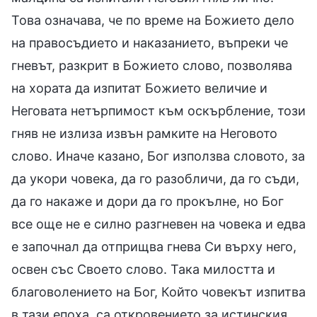
Това означава, че по време на Божието дело
на правосъдието и наказанието, въпреки че
гневът, разкрит в Божието слово, позволява
на хората да изпитат Божието величие и
Неговата нетърпимост към оскърбление, този
гняв не излиза извън рамките на Неговото
слово. Иначе казано, Бог използва словото, за
да укори човека, да го разобличи, да го съди,
да го накаже и дори да го прокълне, но Бог
все още не е силно разгневен на човека и едва
е започнал да отприщва гнева Си върху него,
освен със Своето слово. Така милостта и
благоволението на Бог, Който човекът изпитва
в тази епоха, са откровението за истинския