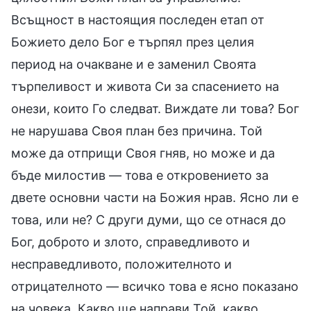
Всъщност в настоящия последен етап от
Божието дело Бог е търпял през целия
период на очакване и е заменил Своята
търпеливост и живота Си за спасението на
онези, които Го следват. Виждате ли това? Бог
не нарушава Своя план без причина. Той
може да отприщи Своя гняв, но може и да
бъде милостив — това е откровението за
двете основни части на Божия нрав. Ясно ли е
това, или не? С други думи, що се отнася до
Бог, доброто и злото, справедливото и
несправедливото, положителното и
отрицателното — всичко това е ясно показано
на човека. Какво ще направи Той, какво