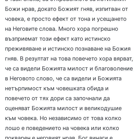
Божи нрав, докато Божият гняв, изпитван от
човека, е просто ефект от тона и усещането
на Неговите слова. Много хора погрешно
възприемат този ефект като истинско
преживяване и истинско познаване на Божия
гняв. В резултат на това повечето хора вярват,
че са видели Божията милост и благоволение
в Неговото слово, че са видели и Божията
нетърпимост към човешката обида и
повечето от тях дори са започнали да
оценяват Божията милост и великодушие
към човека. Но независимо от това колко
лошо е поведението на човека или колко
покварен е неговият нрав, Бог винаги е