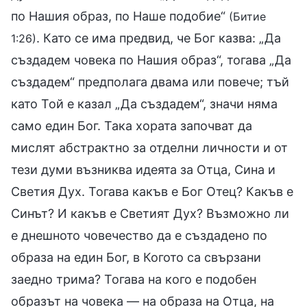
по Нашия образ, по Наше подобие“
(Битие
. Като се има предвид, че Бог казва: „Да
1:26)
създадем човека по Нашия образ“, тогава „Да
създадем“ предполага двама или повече; тъй
като Той е казал „Да създадем“, значи няма
само един Бог. Така хората започват да
мислят абстрактно за отделни личности и от
тези думи възниква идеята за Отца, Сина и
Светия Дух. Тогава какъв е Бог Отец? Какъв е
Синът? И какъв е Светият Дух? Възможно ли
е днешното човечество да е създадено по
образа на един Бог, в Когото са свързани
заедно трима? Тогава на кого е подобен
образът на човека — на образа на Отца, на