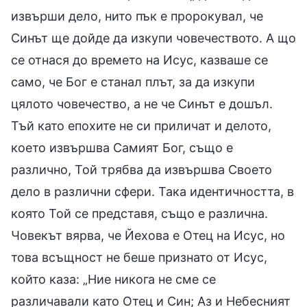
извърши дело, нито пък е пророкувал, че
Синът ще дойде да изкупи човечеството. А що
се отнася до времето на Исус, казваше се
само, че Бог е станал плът, за да изкупи
цялото човечество, а не че Синът е дошъл.
Тъй като епохите не си приличат и делото,
което извършва Самият Бог, също е
различно, Той трябва да извършва Своето
дело в различни сфери. Така идентичността, в
която Той се представя, също е различна.
Човекът вярва, че Йехова е Отец на Исус, но
това всъщност не беше признато от Исус,
който каза: „Ние никога не сме се
различавали като Отец и Син; Аз и Небесният