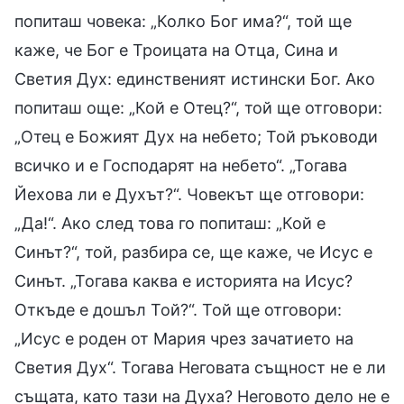
попиташ човека: „Колко Бог има?“, той ще
каже, че Бог е Троицата на Отца, Сина и
Светия Дух: единственият истински Бог. Ако
попиташ още: „Кой е Отец?“, той ще отговори:
„Отец е Божият Дух на небето; Той ръководи
всичко и е Господарят на небето“. „Тогава
Йехова ли е Духът?“. Човекът ще отговори:
„Да!“. Ако след това го попиташ: „Кой е
Синът?“, той, разбира се, ще каже, че Исус е
Синът. „Тогава каква е историята на Исус?
Откъде е дошъл Той?“. Той ще отговори:
„Исус е роден от Мария чрез зачатието на
Светия Дух“. Тогава Неговата същност не е ли
същата, като тази на Духа? Неговото дело не е