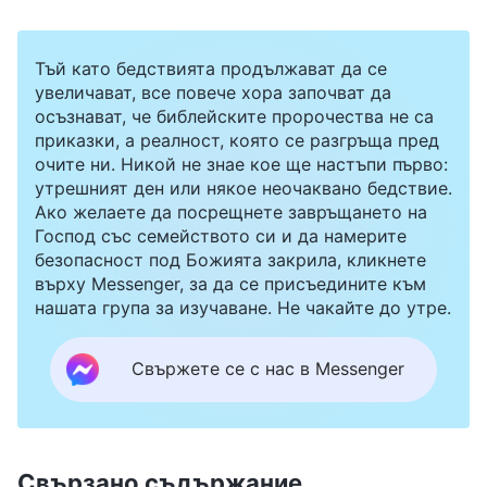
Тъй като бедствията продължават да се
увеличават, все повече хора започват да
осъзнават, че библейските пророчества не са
приказки, а реалност, която се разгръща пред
очите ни. Никой не знае кое ще настъпи първо:
утрешният ден или някое неочаквано бедствие.
Ако желаете да посрещнете завръщането на
Господ със семейството си и да намерите
безопасност под Божията закрила, кликнете
върху Messenger, за да се присъедините към
нашата група за изучаване. Не чакайте до утре.
Свържете се с нас в Messenger
Свързано съдържание