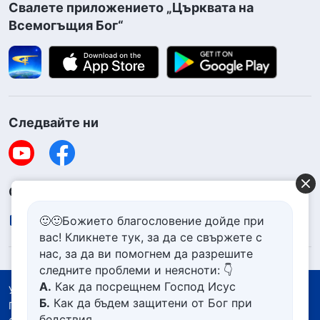
Свалете приложението „Църквата на
Всемогъщия Бог“
Следвайте ни
Свържете се с нас
contact.bg@godfootsteps.org
🙂🙂Божието благословение дойде при
вас! Кликнете тук, за да се свържете с
нас, за да ви помогнем да разрешите
следните проблеми и неясноти: 👇
А.
Как да посрещнем Господ Исус
Условия за ползване
Б.
Как да бъдем защитени от Бог при
Политика за поверителност
бедствия