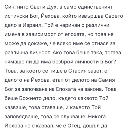
Син, нито Свети Дух, а само единственият
истински Бог, Йехова, който извършва Своето
дело в Израил. Той е наричан с различни
имена в зависимост от епохата, но това не
може да докаже, че всяко име се отнася за
различна личност. Ако това беше така, тогава
нямаше ли да има безброй личности в Бог?
Това, за което се пише в Стария завет, е
делото на Йехова, етап от делото на Самия
Бог за започване на Епохата на закона. Това
беше Божието дело, където каквото Той
казваше, това ставаше, и каквото Той
заповядваше, това се случваше. Никога
Йехова не е казвал, че е Отец, дошъл да