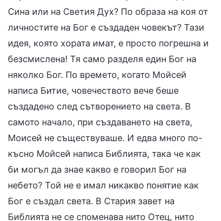
Сина или на Светия Дух? По образа на коя от
личностите на Бог е създаден човекът? Тази
идея, която хората имат, е просто погрешна и
безсмислена! Тя само разделя един Бог на
няколко Бог. По времето, когато Мойсей
написа Битие, човечеството вече беше
създадено след сътворението на света. В
самото начало, при създаването на света,
Моисей не съществуваше. И едва много по-
късно Мойсей написа Библията, така че как
би могъл да знае какво е говорил Бог на
небето? Той не е имал никакво понятие как
Бог е създал света. В Стария завет на
Библията не се споменава нито Отец, нито