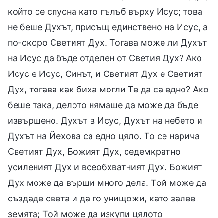
който се спусна като гълъб върху Исус; това
не беше Духът, присъщ единствено на Исус, а
по-скоро Светият Дух. Тогава може ли Духът
на Исус да бъде отделен от Светия Дух? Ако
Исус е Исус, Синът, и Светият Дух е Светият
Дух, тогава как биха могли Те да са едно? Ако
беше така, делото нямаше да може да бъде
извършено. Духът в Исус, Духът на небето и
Духът на Йехова са едно цяло. То се нарича
Светият Дух, Божият Дух, седемкратно
усиленият Дух и всеобхватният Дух. Божият
Дух може да върши много дела. Той може да
създаде света и да го унищожи, като залее
земята; Той може да изкупи цялото