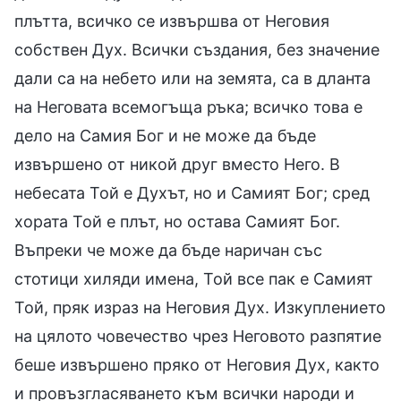
плътта, всичко се извършва от Неговия
собствен Дух. Всички създания, без значение
дали са на небето или на земята, са в дланта
на Неговата всемогъща ръка; всичко това е
дело на Самия Бог и не може да бъде
извършено от никой друг вместо Него. В
небесата Той е Духът, но и Самият Бог; сред
хората Той е плът, но остава Самият Бог.
Въпреки че може да бъде наричан със
стотици хиляди имена, Той все пак е Самият
Той, пряк израз на Неговия Дух. Изкуплението
на цялото човечество чрез Неговото разпятие
беше извършено пряко от Неговия Дух, както
и провъзгласяването към всички народи и