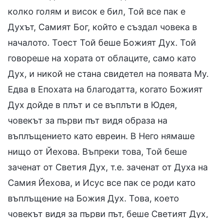
колко голям и висок е бил, Той все пак е
Духът, Самият Бог, който е създал човека в
началото. Тоест Той беше Божият Дух. Той
говореше на хората от облаците, само като
Дух, и никой не стана свидетел на появата Му.
Едва в Епохата на благодатта, когато Божият
Дух дойде в плът и се въплъти в Юдея,
човекът за първи път видя образа на
въплъщението като евреин. В Него нямаше
нищо от Йехова. Въпреки това, Той беше
заченат от Светия Дух, т.е. заченат от Духа на
Самия Йехова, и Исус все пак се роди като
въплъщение на Божия Дух. Това, което
човекът видя за първи път, беше Светият Дух,