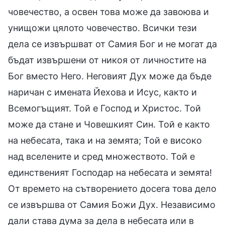
човечество, а освен това може да завоюва и
унищожи цялото човечество. Всички тези
дела се извършват от Самия Бог и не могат да
бъдат извършени от никоя от личностите на
Бог вместо Него. Неговият Дух може да бъде
наричан с имената Йехова и Исус, както и
Всемогъщият. Той е Господ и Христос. Той
може да стане и Човешкият Син. Той е както
на небесата, така и на земята; Той е високо
над вселените и сред множеството. Той е
единственият Господар на небесата и земята!
От времето на сътворението досега това дело
се извършва от Самия Божи Дух. Независимо
дали става дума за дела в небесата или в