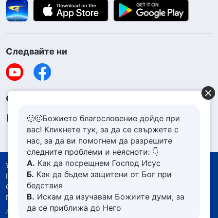
Следвайте ни
Свържете се с нас
contact.bg@godfootsteps.org
🙂🙂Божието благословение дойде при
вас! Кликнете тук, за да се свържете с
нас, за да ви помогнем да разрешите
следните проблеми и неясноти: 👇
А.
Как да посрещнем Господ Исус
Условия за ползване
Б.
Как да бъдем защитени от Бог при
Политика за поверителност
бедствия
Със съдействието на
В.
Искам да изучавам Божиите думи, за
Политика за бисквитките
да се приближа до Него
Авторско право © 2026
Църквата на Всемогъщия