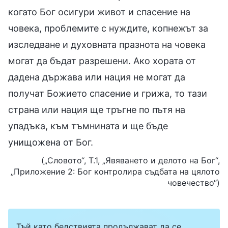
когато Бог осигури живот и спасение на
човека, проблемите с нуждите, копнежът за
изследване и духовната празнота на човека
могат да бъдат разрешени. Ако хората от
дадена държава или нация не могат да
получат Божието спасение и грижа, то тази
страна или нация ще тръгне по пътя на
упадъка, към тъмнината и ще бъде
унищожена от Бог.
(„Словото“, Т.1, „Явяването и делото на Бог“,
„Приложение 2: Бог контролира съдбата на цялото
човечество“)
Тъй като бедствията продължават да се