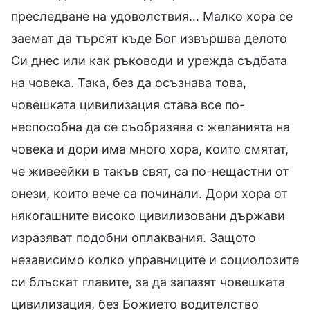
преследване на удоволствия… Малко хора се
заемат да търсят къде Бог извършва делото
Си днес или как ръководи и урежда съдбата
на човека. Така, без да осъзнава това,
човешката цивилизация става все по-
неспособна да се съобразява с желанията на
човека и дори има много хора, които смятат,
че живеейки в такъв свят, са по-нещастни от
онези, които вече са починали. Дори хора от
някогашните високо цивилизовани държави
изразяват подобни оплаквания. Защото
независимо колко управниците и социолозите
си блъскат главите, за да запазят човешката
цивилизация, без Божието водителство