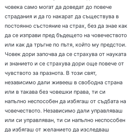
човека само могат да доведат до повече
страдания и да го накарат да съществува в
постоянно състояние на страх, без да знае как
да се изправи пред бъдещето на човечеството
или как да тръгне по пътя, който му предстои.
Човек дори започва да се страхува от науката
и знанието и се страхува дори още повече от
чувството за празнота. В този свят,
независимо дали живееш в свободна страна
или в такава без човешки права, ти си
напълно неспособен да избягаш от съдбата на
човечеството. Независимо дали управляваш
или си управляван, ти си напълно неспособен
да избягаш от желанието да изследваш