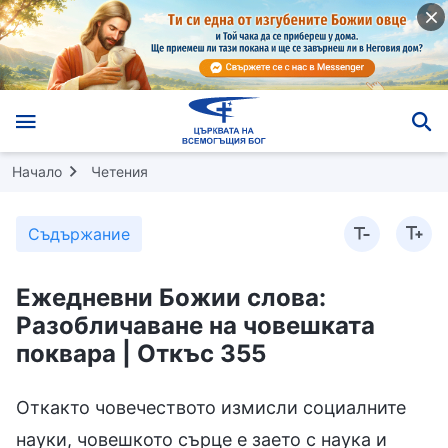
Начало
Четения
Съдържание
Ежедневни Божии слова:
Разобличаване на човешката
поквара | Откъс 355
Откакто човечеството измисли социалните
науки, човешкото сърце е заето с наука и