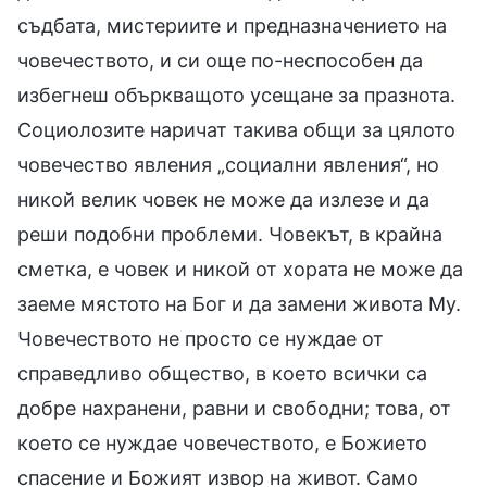
съдбата, мистериите и предназначението на
човечеството, и си още по-неспособен да
избегнеш объркващото усещане за празнота.
Социолозите наричат такива общи за цялото
човечество явления „социални явления“, но
никой велик човек не може да излезе и да
реши подобни проблеми. Човекът, в крайна
сметка, е човек и никой от хората не може да
заеме мястото на Бог и да замени живота Му.
Човечеството не просто се нуждае от
справедливо общество, в което всички са
добре нахранени, равни и свободни; това, от
което се нуждае човечеството, е Божието
спасение и Божият извор на живот. Само