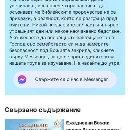
увеличават, все повече хора започват да
осъзнават, че библейските пророчества не са
приказки, а реалност, която се разгръща пред
очите ни. Никой не знае кое ще настъпи първо:
утрешният ден или някое неочаквано бедствие.
Ако желаете да посрещнете завръщането на
Господ със семейството си и да намерите
безопасност под Божията закрила, кликнете
върху Messenger, за да се присъедините към
нашата група за изучаване. Не чакайте до утре.
Свържете се с нас в Messenger
Свързано съдържание
Ежедневни Божии
слова: Въплъщението |