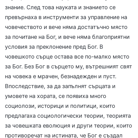
знание. След това науката и знанието се
превърнаха в инструменти за управление на
човечеството и вече няма достатъчно място
за почитане на Бог, и вече няма благоприятни
условия за преклонение пред Бог. В
човешкото сърце остава все по-малко място
за Бог. Без Бог в сърцето му, вътрешният свят
на човека е мрачен, безнадежден и пуст.
Впоследствие, за да запълнят сърцата и
умовете на хората, се появиха много
социолози, историци и политици, които
предлагаха социологически теории, теорията
за човешката еволюция и други теории, които
противоречат на истината, че Бог е създал