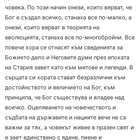
човека. По този начин онези, които вярват, че
Бог е създал всичко, станаха все по-малко, а
онези, които вярват в теорията на
еволюцията, станаха все по-многобройни. Все
повече хора се отнасят към сведенията за
Божието дело и Неговите думи през епохата
на Стария завет като към митове и легенди. В
сърцата си хората стават безразлични към
достойнството и величието на Бог, към
принципа, че Бог съществува и владее над
всичко. Оцеляването на човечеството и
съдбата на държавите и нациите вече не са
важни за тях, а човекът живее в празен свят и
е зает единствено с ядене, пиене и