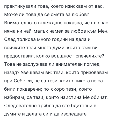
практикували това, което изисквам от вас.
Може ли това да се смята за любов?
Внимателното вглеждане показва, че във вас
няма ни най-малък намек за любов към Мен.
След толкова много години на дела и
всичките тези много думи, които съм ви
предоставил, колко всъщност спечелихте?
Това не заслужава ли внимателен поглед
назад? Увещавам ви: тези, които призовавам
при Себе си, не са тези, които никога не са
били покварени; по-скоро тези, които
избирам, са тези, които наистина Ме обичат.
Следователно трябва да сте бдителни в
думите и делата си и да изследвате