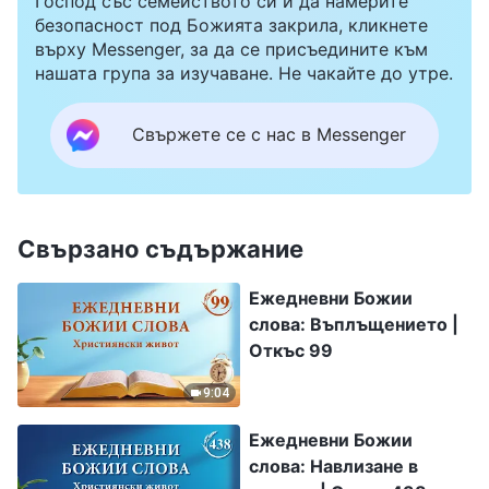
Господ със семейството си и да намерите
безопасност под Божията закрила, кликнете
върху Messenger, за да се присъедините към
нашата група за изучаване. Не чакайте до утре.
Свържете се с нас в Messenger
Свързано съдържание
Ежедневни Божии
слова: Въплъщението |
Откъс 99
9:04
Ежедневни Божии
слова: Навлизане в