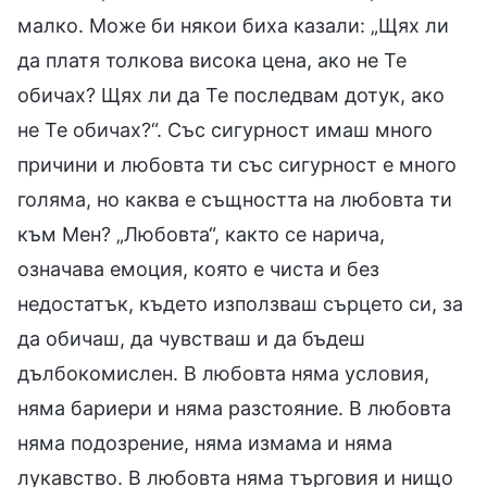
малко. Може би някои биха казали: „Щях ли
да платя толкова висока цена, ако не Те
обичах? Щях ли да Те последвам дотук, ако
не Те обичах?“. Със сигурност имаш много
причини и любовта ти със сигурност е много
голяма, но каква е същността на любовта ти
към Мен? „Любовта“, както се нарича,
означава емоция, която е чиста и без
недостатък, където използваш сърцето си, за
да обичаш, да чувстваш и да бъдеш
дълбокомислен. В любовта няма условия,
няма бариери и няма разстояние. В любовта
няма подозрение, няма измама и няма
лукавство. В любовта няма търговия и нищо