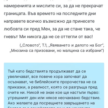
намеренията и мислите си, за да не прекрачат
границата. Във времето на последните дни
направете всичко възможно да принесете
любовта си пред Мен, за да не стане така, че
гневът Ми никога да не се оттегли от вас!
(„Словото“, Т.1, „Явяването и делото на Бог“,
„Мнозина са призовани, но малцина са избрани“)
Тъй като бедствията продължават да се
увеличават, все повече хора започват да
осъзнават, че библейските пророчества не са
приказки, а реалност, която се разгръща пред
очите ни. Никой не знае кое ще настъпи първо:
утрешният ден или някое неочаквано бедствие.
Ако желаете да посрещнете завръщането на