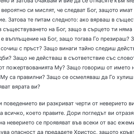
ено и затова очаквам и вие да се отнасяте към Ме
вероятно си мислят, че следват Бог, защото имат
е. Затова те питам следното: ако вярваш в същес
 съществуването на Бог, защо в сърцето ти няма 
 е въплъщение на Бог, защо тогава Го презираш?
 сочиш с пръст? Защо винаги тайно следиш дейст
дби? Защо не действаш в съответствие със слово
от пожертвованията Му? Защо говориш от името 
 Му са правилни? Защо се осмеляваш да Го хулиш 
яват вярата ви?
и поведението ви разкриват черти от неверието в
а всичко, което правите. Дори погледът ви отразя
на неверието се проявяват във всеки от вас ежем
ва опасност да предадете Христос, защото кръвта