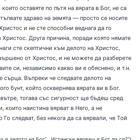
които оставяте по пътя на вярата в Бог, не са
 стъпвате здраво на земята — просто се носите
Христос и не сте способни веднага да го
в Христос. Друга причина, поради която нямате
инаги сте скептични към делото на Христос,
звършено от Христос, и не можете да разберете
ите си, независимо какво ви е обяснено, и т.н.
е сърца. Въпреки че следвате делото на
го бунт, който осквернява вярата ви в Бог.
твътре, тогава със сигурност ще бъдеш сред
, които наистина вярват в Него, а не
 Го следват, без някога да са вярвали, че Той
ето и делото на Бог“, „Истински вярващ в Бог ли си?“)