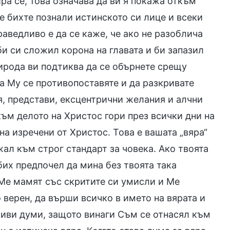
ра се, това означава да ви я покажа откъм
не бихте познали истинското си лице и всеки
раведливо е да се каже, че ако не разоблича
 би си сложил корона на главата и би запазил
рирода ви подтиква да се обърнете срещу
да Му се противопоставяте и да разкривате
я, представи, ексцентрични желания и алчни
към делото на Христос гори през всички дни на
на изречени от Христос. Това е вашата „вяра“
жал към строг стандарт за човека. Ако твоята
бих предпочел да мина без твоята така
 Ме мамят със скритите си умисли и Ме
верен, да върши всичко в името на вярата и
асиви думи, защото винаги Съм се отнасял към