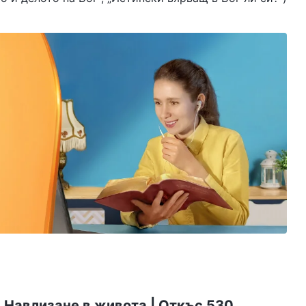
 Навлизане в живота | Откъс 530