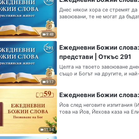
Днес някои хора се стремят да 
завоювани, те не могат да бъда
9:48
Ежедневни Божии слова:
представи | Откъс 291
Целта на твоето завоюване днес
също и Богът на другите, и най
9:17
Ежедневни Божии слова: 
Йов след неговите изпитания (
това на Йов, Йехова каза на Ели
11:54