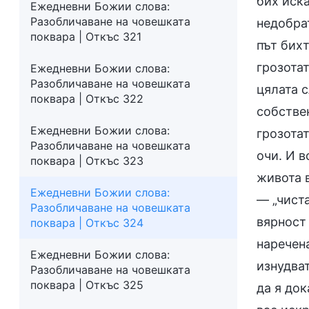
бих иска
Ежедневни Божии слова:
Разобличаване на човешката
недобрат
поквара | Откъс 321
път бихт
грозотат
Ежедневни Божии слова:
Разобличаване на човешката
цялата с
поквара | Откъс 322
собствен
Ежедневни Божии слова:
грозотат
Разобличаване на човешката
очи. И в
поквара | Откъс 323
живота в
Ежедневни Божии слова:
— „чиста
Разобличаване на човешката
вярност 
поквара | Откъс 324
наречен
Ежедневни Божии слова:
изнудва
Разобличаване на човешката
поквара | Откъс 325
да я до