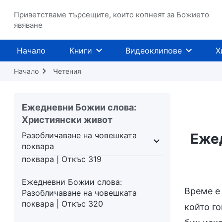
Ежедневни Божии слова:
Разобличаване на човешката
Приветстваме търсещите, които копнеят за Божието
явяване
поквара | Откъс 314
Ежедневни Божии слова:
Начало
Книги
Видеоклипове
Х
Разобличаване на човешката
поквара | Откъс 317
Начало
Четения
Ежедневни Божии слова:
Разобличаване на човешката
Ежедневни Божии слова:
поквара | Откъс 318
Християнски живот
Разобличаване на човешката
Ежед
Ежедневни Божии слова:
поквара
Разобличаване на човешката
едстави
Разобличаване на човешката поквара
поквара | Откъс 319
Ежедневни Божии слова:
Време е 
Разобличаване на човешката
поквара | Откъс 320
който г