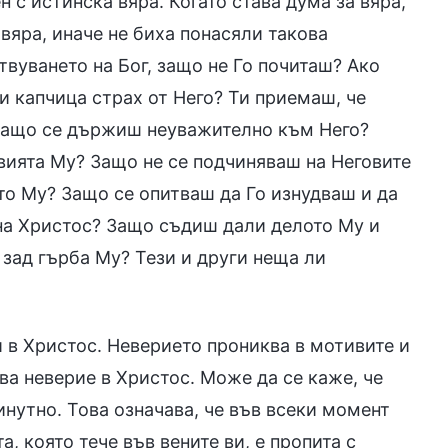
н с истинска вяра. Когато става дума за вяра,
 вяра, иначе не биха понасяли такова
твуването на Бог, защо не Го почиташ? Ако
и капчица страх от Него? Ти приемаш, че
 Защо се държиш неуважително към Него?
вията Му? Защо не се подчиняваш на Неговите
то Му? Защо се опитваш да Го изнудваш и да
на Христос? Защо съдиш дали делото Му и
зад гърба Му? Тези и други неща ли
и в Христос. Неверието прониква в мотивите и
ва неверие в Христос. Може да се каже, че
инутно. Това означава, че във всеки момент
, която тече във вените ви, е пропита с