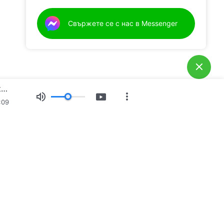
Д.
Имам молба за молитва
Свържете се с нас в Messenger
Ежедневни Божии слова: Разобличаване на човешката поквара | Откъс 324
:09
Свидетелства
Новини
За нас
ни