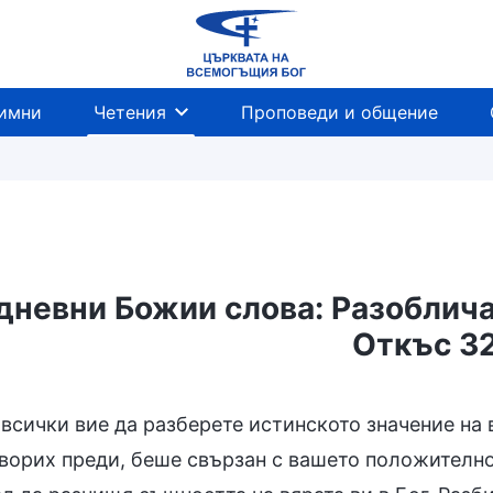
имни
Четения
Проповеди и общение
невни Божии слова: Разоблича
Откъс 3
Навлизане в живота
Предназначения и изх
всички вие да разберете истинското значение на в
оворих преди, беше свързан с вашето положително