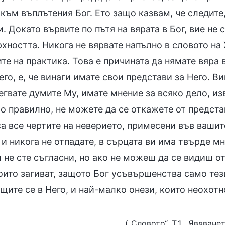
към въплътения Бог. Ето защо казвам, че следите, 
. Докато вървите по пътя на вярата в Бог, вие не
хността. Никога не вярвате напълно в словото на 
е на практика. Това е причината да нямате вяра 
его, е, че винаги имате свои представи за Него. В
егвате думите Му, имате мнение за всяко дело, и
о правилно, не можете да се откажете от представ
а все чертите на неверието, примесени във вашит
и никога не отпадате, в сърцата ви има твърде мно
 не сте съгласни, но ако не можеш да се видиш о
оито загиват, защото Бог усъвършенства само тези
ите се в Него, и най-малко онези, които неохотно
(„Словото“, Т.1, „Явяван