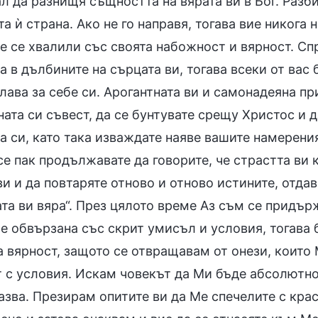
л да разнищя същността на вярата ви в Бог. Разби
а ѝ страна. Ако не го направя, тогава вие никога 
е се хвалили със своята набожност и вярност. Сп
а в дълбините на сърцата ви, тогава всеки от вас
лава за себе си. Арогантната ви и самонадеяна п
ата си съвест, да се бунтувате срещу Христос и 
а си, като така изваждате наяве вашите намерени
се пак продължавате да говорите, че страстта ви 
и и да повтаряте отново и отново истините, отдав
та ви вяра“. През цялото време Аз съм се придър
е обвързана със скрит умисъл и условия, тогава 
а вярност, защото се отвращавам от онези, които
т с условия. Искам човекът да Ми бъде абсолютно 
казва. Презирам опитите ви да Ме спечелите с кр