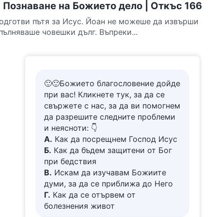
 Познаване на Божието дело | Откъс 166
подготви пътя за Исус. Йоан не можеше да извърши
пълняваше човешки дълг. Въпреки...
🙂🙂Божието благословение дойде
при вас! Кликнете тук, за да се
свържете с нас, за да ви помогнем
да разрешите следните проблеми
и неясноти: 👇
А.
Как да посрещнем Господ Исус
Б.
Как да бъдем защитени от Бог
при бедствия
В.
Искам да изучавам Божиите
думи, за да се приближа до Него
Г.
Как да се отървем от
болезнения живот