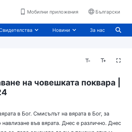
Мобилни приложения
Български
Свидетелства
Новини
За нас
ване на човешката поквара |
24
од
ярата в Бог. Смисълът на вярата в Бог, за
 навлизане във вярата. Днес е различно. Днес