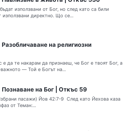
бъдат използвани от Бог, но след като са били
т използвани директно. Що се...
 Разобличаване на религиозни
 е да те накарам да признаеш, че Бог е твоят Бог, а
-важното — Той е Богът на...
Познаване на Бог | Откъс 59
Избрани пасажи) Йов 42:7-9 След като Йехова каза
фаз от Теман:...