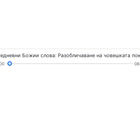
00
08
Химни
Четения
Проповеди и общение
ъщия Бог“
Следвайте 