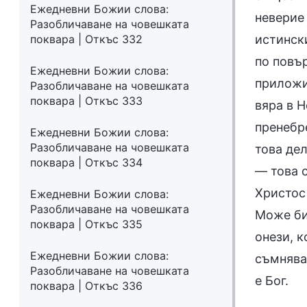
Ежедневни Божии слова:
неверие 
Разобличаване на човешката
поквара | Откъс 332
истински
по повър
Ежедневни Божии слова:
приложит
Разобличаване на човешката
поквара | Откъс 333
вяра в Н
пренебр
Ежедневни Божии слова:
Разобличаване на човешката
това дел
поквара | Откъс 334
— това с
Христос 
Ежедневни Божии слова:
Разобличаване на човешката
Може би
поквара | Откъс 335
онези, к
Ежедневни Божии слова:
съмняващ
Разобличаване на човешката
е Бог.
поквара | Откъс 336