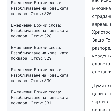
вас искр
Ежедневни Божии слова:
Разобличаване на човешката
мнозина 
поквара | Откъс 326
страдани
вярваш в
Ежедневни Божии слова:
Разобличаване на човешката
Христос
поквара | Откъс 328
Защо Го
Ежедневни Божии слова:
разпоре
Разобличаване на човешката
крадеш 
поквара | Откъс 329
словото
Ежедневни Божии слова:
съставл
Разобличаване на човешката
поквара | Откъс 330
Думите 
Ежедневни Божии слова:
целите н
Разобличаване на човешката
чертите 
поквара | Откъс 331
съществу